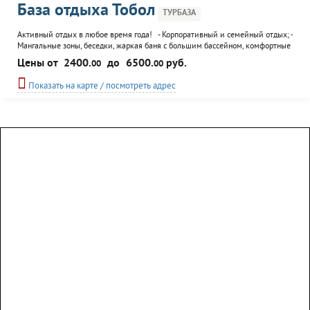
База отдыха Тобол
ТУРБАЗА
Активный отдых в любое время года! - Корпоративный и семейный отдых; -
Мангальные зоны, беседки, жаркая баня с большим бассейном, комфортные
номера, спортивные и игровые площадки; - Идеальная площадка для
Цены от
2400.
до
6500.
руб.
00
00
проведения спортивных мероприятий, квеста, «Зарницы», тимбилдинговых
мероприятий; - Горки, каток, лыжи, бильярд, теннис; - Баня с большим
Показать на карте / посмотреть адрес
бассейном. ...