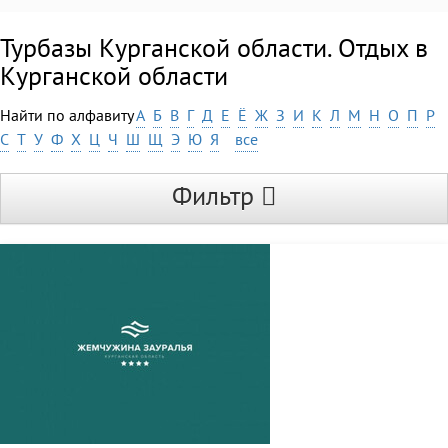
Турбазы Курганской области. Отдых в
Курганской области
Найти по алфавиту
А
Б
В
Г
Д
Е
Ё
Ж
З
И
К
Л
М
Н
О
П
Р
С
Т
У
Ф
Х
Ц
Ч
Ш
Щ
Э
Ю
Я
все
Фильтр