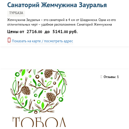
Санаторий Жемчужина Зауралья
ТУРБАЗА
Жемчужина Зауралья – это санаторий в 4 км от Шадринска. Одна из его
отличительных черт – удобное расположение. Санаторий Жемчужина
Зауралья (Шадринск) располагает сапропелевыми грязями, взятыми из
Цены от
2716.
до
5141.
руб.
00
00
озера. Они имеют в своем составе органические и неорганические
биологически активные вещества и газы, полезные для здоровья. С их
Показать на карте / посмотреть адрес
помощью в Жемчужине Зауралья (г. Шадринск) лечат...
Отзывы: 1