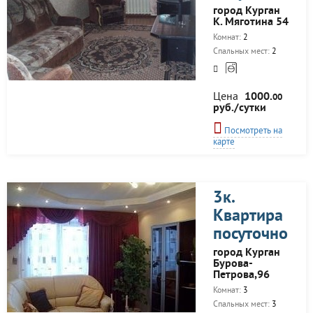
город Курган
К. Мяготина 54
Комнат:
2
Спальных мест:
2
Цена
1000.
00
руб./сутки
Посмотреть на
карте
3к.
Квартира
посуточно
город Курган
Бурова-
Петрова,96
Комнат:
3
Спальных мест:
3