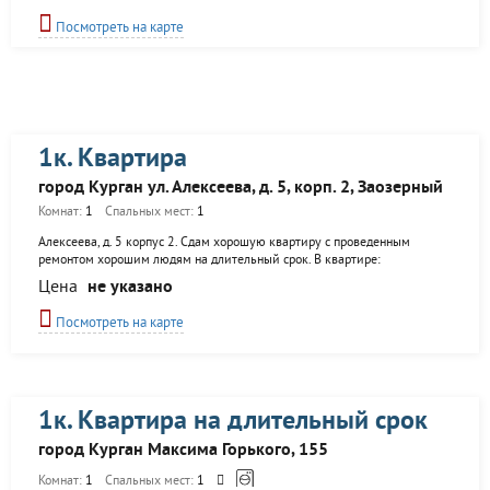
пластиковое ,большой просто громадный балкон , двери , телевизор,
диван.
Посмотреть на карте
1к. Квартира
город Курган ул. Алексеева, д. 5, корп. 2, Заозерный
Комнат:
1
Спальных мест:
1
Алексеева, д. 5 корпус 2. Сдам хорошую квартиру с проведенным
ремонтом хорошим людям на длительный срок. В квартире:
металлическая дверь, новая ванна и санузел, новая кухня, в комнатах
Цена
не указано
постелен линолеум, пластиковые окнах, балкон застеклен. Квартира
теплая с солнечной стороны, сдает собственник. Рядом остановка,
Посмотреть на карте
ледовый дворец, метрополис и магазины, около дома парковка, платная
и бесплатная, школа и стадион, детская площадка. 8,5 тыс. руб. +
коммунальные по квитанциям. Спешите в январе будет дороже.
Татьяна.
1к. Квартира на длительный срок
город Курган Максима Горького, 155
Комнат:
1
Спальных мест:
1