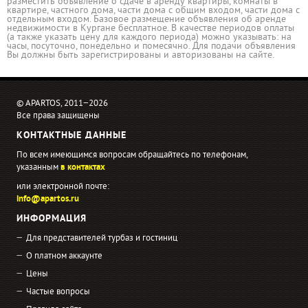
разместить объявление о сдаче в аренду квартиры, комнаты в
квартире, частного дома, части дома с общим входом, части дома с
отдельным входом. Базовое размещение объявления об аренде
недвижимости в Кургане бесплатное. В качестве периодов оплаты
(а также указать цену для каждого периода) можно указывать: на
часы, посуточно, понедельно и помесячно. Для подачи объявления
Вы должны быть зарегистрированы и авторизованы на сайте.
© APARTOS, 2011−2026
Все права защищены
КОНТАКТНЫЕ ДАННЫЕ
По всем имеющимся вопросам обращайтесь по телефонам,
указанным
в контактах
или электронной почте:
info@apartos.ru
ИНФОРМАЦИЯ
Для представителей турбаз и гостиниц
О платном аккаунте
Цены
Частые вопросы