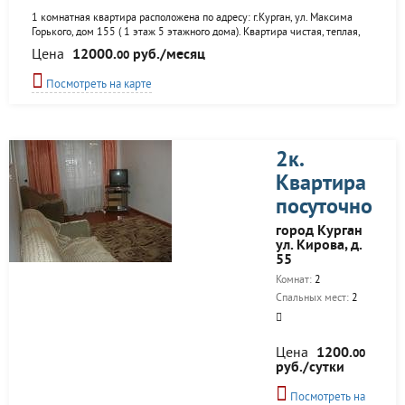
1 комнатная квартира расположена по адресу: г.Курган, ул. Максима
Горького, дом 155 ( 1 этаж 5 этажного дома). Квартира чистая, теплая,
полностью меблированная, иметься телевизор, холодильник,
Цена
12000.
руб./месяц
00
стиральная машина (автомат), ковровое покрытие, шторы. Установлены
решетки на окнах, железные двери. Квартира в отличном состоянии.
Посмотреть на карте
Цена: 12.000 рублей плюс свет и вода (по счетчику). Коммунальные
включены в стоимость аренды.
2к.
Квартира
посуточно
город Курган
ул. Кирова, д.
55
Комнат:
2
Спальных мест:
2
Цена
1200.
00
руб./сутки
Посмотреть на