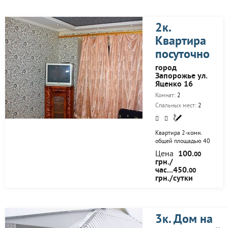
прочее. Рядом
остановка,супермаркет,апт
Большой двор для 3
2к.
машин,беседка,мангал.
Квартира
посуточно
город
Запорожье ул.
Яценко 16
Комнат:
2
Спальных мест:
2
Квартира 2-комн.
общей площадью 40
м 2, расположена в
Цена
100.
00
районе 5-ой
грн./
городской
час...450.
00
больницы, в самом
грн./сутки
Центре Запорожья,
рядом с проспектом
Ленина и улицей
Победы. В квартире
чисто, уютно. Также
3к. Дом на
имеется всё