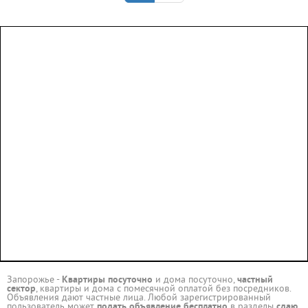
Запорожье -
Квартиры посуточно
и дома посуточно,
частный
сектор
, квартиры и дома с помесячной оплатой без посредников.
Объявления дают частные лица. Любой зарегистрированный
пользователь может
подать объявление бесплатно
в разделы
сдаю