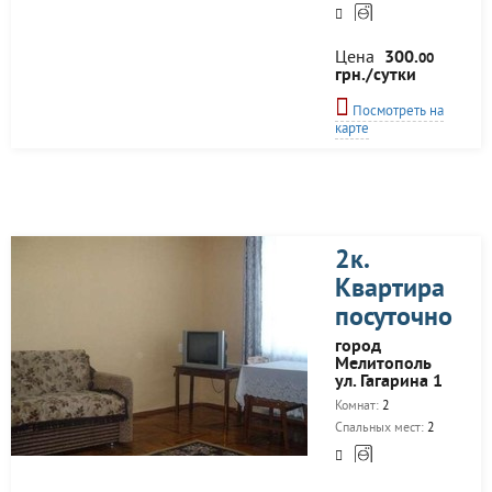
Цена
300.
00
грн./сутки
Посмотреть на
карте
2к.
Квартира
посуточно
город
Мелитополь
ул. Гагарина 1
Комнат:
2
Спальных мест:
2