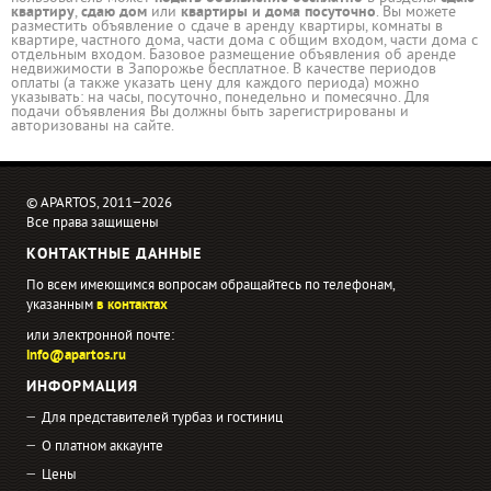
квартиру
,
сдаю дом
или
квартиры и дома посуточно
. Вы можете
разместить объявление о сдаче в аренду квартиры, комнаты в
квартире, частного дома, части дома с общим входом, части дома с
отдельным входом. Базовое размещение объявления об аренде
недвижимости в Запорожье бесплатное. В качестве периодов
оплаты (а также указать цену для каждого периода) можно
указывать: на часы, посуточно, понедельно и помесячно. Для
подачи объявления Вы должны быть зарегистрированы и
авторизованы на сайте.
© APARTOS, 2011−2026
Все права защищены
КОНТАКТНЫЕ ДАННЫЕ
По всем имеющимся вопросам обращайтесь по телефонам,
указанным
в контактах
или электронной почте:
info@apartos.ru
ИНФОРМАЦИЯ
Для представителей турбаз и гостиниц
О платном аккаунте
Цены