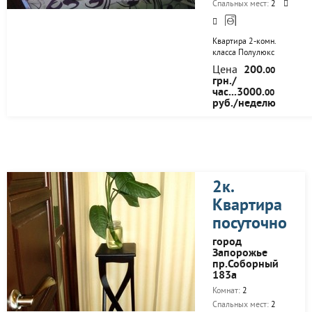
Выдается чистое...
Спальных мест:
2
Квартира 2-комн.
класса Полулюкс
расположена в районе
Цена
200.
00
Малого рынка. В
грн./
квартире имеется:
час...3000.
00
стиральная машинка
руб./неделю
автомат, интернет WiFi,
балкон во двор,
горячая вода, санузел в
кафеле,косметический
ремонт, современная
мебель,
телевизор(кабельное
2к.
ТВ), двуспальный
диван, двуспальная
Квартира
кровать, 5 спальных
посуточно
места , спальные места
(2+2+1), постельное
город
белье, посуда,
Запорожье
полотенца,
пр.Соборный
холодильник.Рядом
183а
находятся...
Комнат:
2
Спальных мест:
2