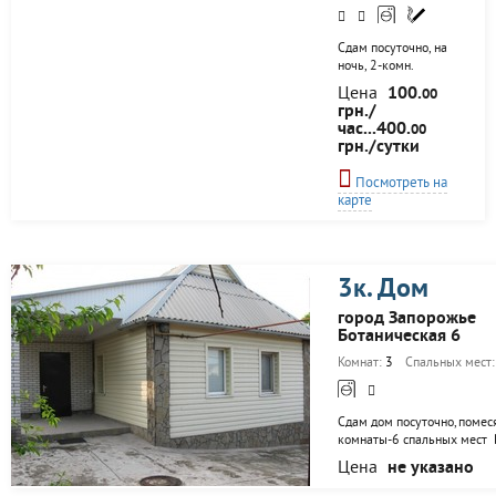
Сдам посуточно, на
ночь, 2-комн.
полнометражную
Цена
100.
00
квартиру в р-не КЗ
грн./
им. Глинки, 280 грн/
час...400.
00
сутки, Центр, уютно,
грн./сутки
чисто и недорого. В
квартире есть все
Посмотреть на
необходимое для
карте
проживания и
отдыха:
косметический
ремонт, мягкая
мебель,
3к. Дом
холодильник,
стиральная машина,
город Запорожье
ТВ, WiFi, утюг с
Ботаническая 6
гладильной доской,
Комнат:
3
Спальных мест
посуда, чистое
постельное белье,
полотенца, 5-ть
спальных
Сдам дом посуточно,помес
мест(2+2+1). Рядом
комнаты-6 спальных мест 
торговый центр
удобства: кондиционер,тё
Цена
не указано
«Афина»,
пол,холодильник,микрово
торговый...
печь,3 телевизора,спутник