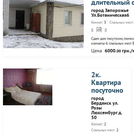
длительный 
необходимое для
Вашего комфортного
город Запорожье
проживания и
Ул.Ботаническая6
отдыха. Выполнен
ремонт, в наличии
Комнат:
3
Спальных мест
мягкая мебель,
холодильник, ТВ,
Wi-Fi, утюг,
Сдам дом посуточно,помеся
гладильная доска,
комнаты-6 спальных мест В
фен, сушилка для
удобства: кондиционер,тё
белья, посуда,
Цена
6000.
грн./
00
пол,холодильник,микрово
свежее
печь,3 телевизора,спутник
постельное...
прочее. Рядом
остановка,супермаркет,апт
Большой двор для 3
2к.
машин,беседка,мангал
Квартира
посуточно
город
Бердянск ул.
Розы
Люксембург д.
50
Комнат:
2
Спальных мест:
2