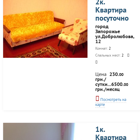
2к.
Квартира
посуточно
город
Запорожье
ул.Добролюбова,
12
Комнат:
2
Спальных мест:
2
Цена
230.
00
грн./
сутки...6500.
00
грн./месяц
Посмотреть на
карте
1к.
Квартира