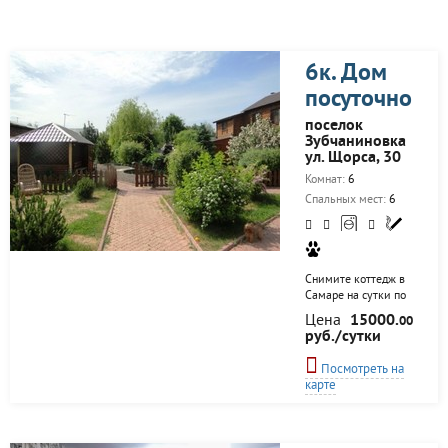
плазменный TV,туалет,душе
сть будни 8тр,выходные 1
с русской баней, на
6человек:2спальни,TV,DVD
6к. Дом
холодильник,микроволнов
кухонная утварь.Ст-сть...
посуточно
поселок
Зубчаниновка
ул. Щорса, 30
Комнат:
6
Спальных мест:
6
Снимите коттедж в
Самаре на сутки по
ценам от
Цена
15000.
00
собственника и
руб./сутки
получите 3 часа
сауны в подарок!
Посмотреть на
*Заезды в пятницу
карте
или субботу: 15000
на 15 гостей, +500
за каждого
дополнительного