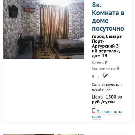
гостя *3 часа сауны
8к.
в подарок далее 500
Комната в
рублей в час
*Можем сделать для
доме
Вас банкет от 1000
до 3000 рублей на
посуточно
персону *Для
город Самара
бронирования
Порт-
достаточно оплатить
Артурский 3-
5000 рублей
ий переулок,
Звоните! Цены:
дом 19
*Заезды в...
Комнат:
8
Спальных мест:
8
Сдаются комнаты в
новой мини-
гостинице.
Цена
1500.
00
руб./сутки
Посмотреть на
карте