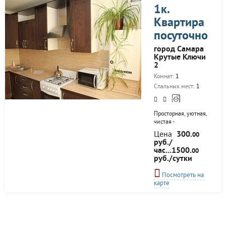
1к.
Квартира
посуточно
город Самара
Крутые Ключи
2
Комнат:
1
Спальных мест:
1
Просторная, уютная,
чистая -
однокомнатная
Цена
300.
00
квартира
руб./
расположенная в
час...1500.
00
новом, чистом,
руб./сутки
зеленом
микрорайоне . В
Посмотреть на
квартире Вас ждет
карте
все необходимое,
чтобы
почувствовать
домашний комфорт.
Новый ремонт.В