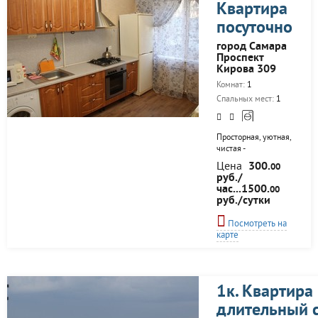
Квартира
кабельное ТВ, Wi-
Fi,новая мебель,
посуточно
встроенная кухня,
индивидуальное
город Самара
отопление,
Проспект
кондиционер, СВЧ-
Кирова 309
печь, чайник,
Комнат:
1
необходимая посуда
и столовые
Спальных мест:
1
приборы...
Просторная, уютная,
чистая -
однокомнатная
Цена
300.
00
квартира
руб./
расположена на
час...1500.
00
пересечении ул Пр.
руб./сутки
Кирова и Стара-
Загора . В квартире
Посмотреть на
Вас ждет все
карте
необходимое, чтобы
почувствовать
домашний комфорт.
Новый ремонт. В
квартире имеется
1к. Квартира
кабельное ТВ, Wi-
длительный 
Fi,новая мебель,