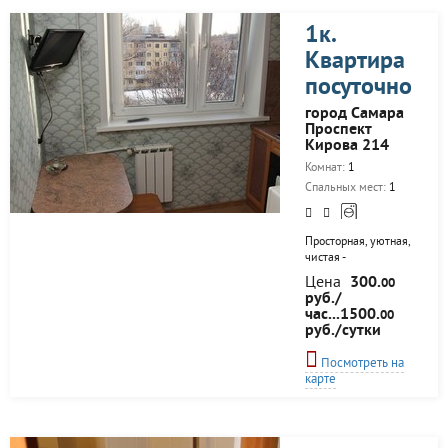
квартире имеется
кабельное ТВ, Wi-
1к.
Fi,новая мебель,
встроенная кухня,
Квартира
индивидуальное
посуточно
отопление,
кондиционер, СВЧ-
город Самара
печь, чайник,
Проспект
необходимая посуда
Кирова 214
и столовые
приборы...
Комнат:
1
Спальных мест:
1
Просторная, уютная,
чистая -
однокомнатная
Цена
300.
00
квартира
руб./
расположена на
час...1500.
00
пересечении ул Пр.
руб./сутки
Кирова и Стара-
Загора . В квартире
Посмотреть на
Вас ждет все
карте
необходимое, чтобы
почувствовать
домашний комфорт.
Новый ремонт.В