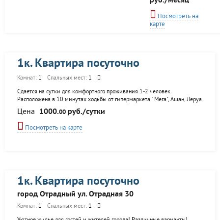
руб./месяц
лужайки с природной
травой, бассейн с
Посмотреть на
подогревом и
карте
велосипедные
маршруты, спортивные,
детские площадки и
грибные полянки в лесу,
благоустроенная
1к. Квартира посуточно
территория и свежий
запах вековых,
Комнат:
1
Спальных мест:
1
раскидистых сосен - всё
это база отдыха Заря На
Сдается на сутки для комфортного проживания 1-2 человек.
песчаном берегу
Расположена в 10 минутах ходьбы от гипермаркета " Мега", Ашан, Леруа
широкого, тёплого
Мерлен, ИКЕА. В 15 мин. езды до Аква парка, ТРК Московский и 20 мин.
Цена
1000.
руб./сутки
00
залива реки Уса, под
езды до Аэропорта "Курумоч". От ж.д. вокзала ходит прямой маршрут №
сенью бережно
67 и № 295. Квартира оборудована всем необходимым для
Посмотреть на карте
охраняемого Муранского
комфортного проживания. Бесплатное пользование высокоскоростным
бора...
беспроводным интернетом. В стоимость проживания включены:
постельное белье, полотенца. Всегда имеются свободные парковочные
места. В квартире имеется все необходимое для комфортного
проживания! Возможно бронирование заранее!
1к. Квартира посуточно
город Отрадный ул. Отрадная 30
Комнат:
1
Спальных мест:
1