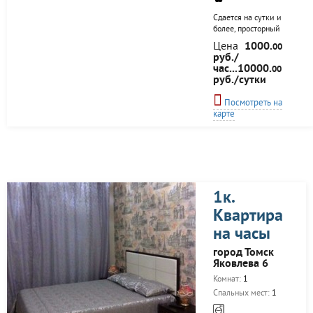
лоджии открывается
Сдается на сутки и
более, просторный
коттедж (360 м2) в
Цена
1000.
00
поселке
руб./
Кафтанчиково (12 км
час...10000.
00
от города) для
руб./сутки
проведения
праздников,
Посмотреть на
мероприятий и просто
карте
хорошего отдыха с
семьей и друзьями.
Пн-Чт - 10000 рублей,
свыше 10 человек,
доплата 500 р/чел. Вс
- 20000 рублей,
свыше 20 человек,
1к.
доплата 500 р/чел. Пт
- 20000 рублей,
Квартира
свыше 20 человек,
на часы
доплата 500 р/чел. Сб
и Праздничные дни -
город Томск
25000...
Яковлева 6
Комнат:
1
Спальных мест:
1