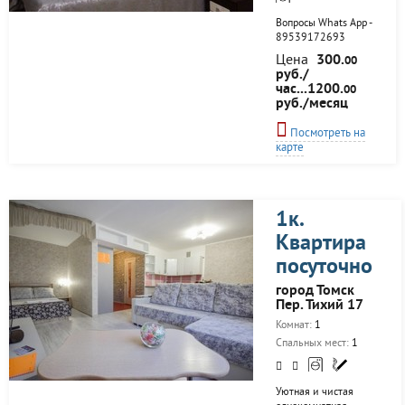
Вопросы Whats App -
89539172693
Цена
300.
00
руб./
час...1200.
00
руб./месяц
Посмотреть на
карте
1к.
Квартира
посуточно
город Томск
Пер. Тихий 17
Комнат:
1
Спальных мест:
1
Уютная и чистая