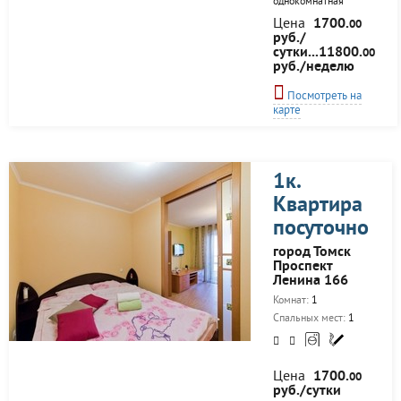
однокомнатная
квартира в новом
Цена
1700.
00
доме, в центре города
руб./
с отличным
сутки...11800.
00
ремонтом,
руб./неделю
проводится
ежедневная уборка,
Посмотреть на
персональная
карте
парковка и весь
спектр гостиничных
услуг по
минимальной цене!
Командированным
1к.
отчетные документы,
Квартира
трансфер и скидки
при длительном
посуточно
проживании. Так же
имеются другие
город Томск
варианты квартир во
Проспект
всех районах города.
Ленина 166
Звоните ответим на
Комнат:
1
все ваши вопросы.
без посредников
Спальных мест:
1
Цена
1700.
00
руб./сутки