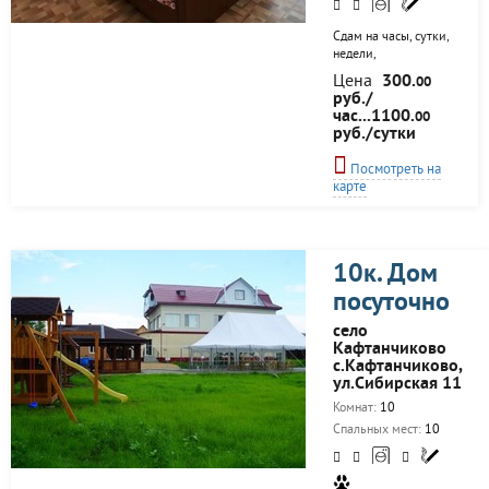
Сдам на часы, сутки,
недели,
однокомнатную
Цена
300.
00
квартиру в новом
руб./
кирпичном
час...1100.
00
доме.Квартира
руб./сутки
светлая, чистая и
уютная, с хорошим
Посмотреть на
ремонтом,
карте
современной
мебелью, не
прокуренная.
Удобное
месторасположение,
10к. Дом
все рядом, удобная
посуточно
транспортная
развязка. В
село
квартире есть вся
Кафтанчиково
необходимая
с.Кафтанчиково,
бытовая техника
ул.Сибирская 11
для комфортного
проживания,
Комнат:
10
интернет wi-fi, и
Спальных мест:
10
цифровое ТВ,
чистое постельное
белье, полотенца. С