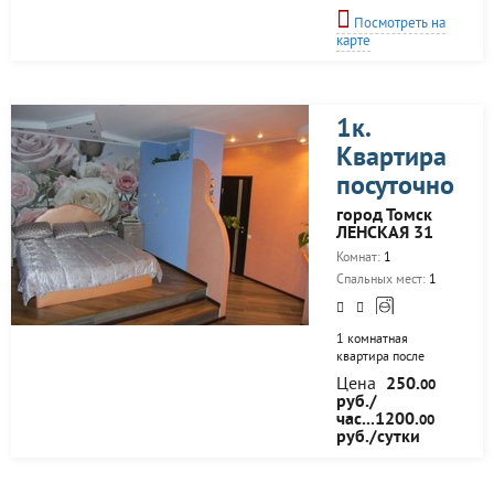
Посмотреть на
карте
1к.
Квартира
посуточно
город Томск
ЛЕНСКАЯ 31
Комнат:
1
Спальных мест:
1
1 комнатная
квартира после
ремонта. вся
Цена
250.
00
необходимая
руб./
мебель и бытовая
час...1200.
00
техника. имеется
руб./сутки
балкон. в доме
магазин
продуктовый.