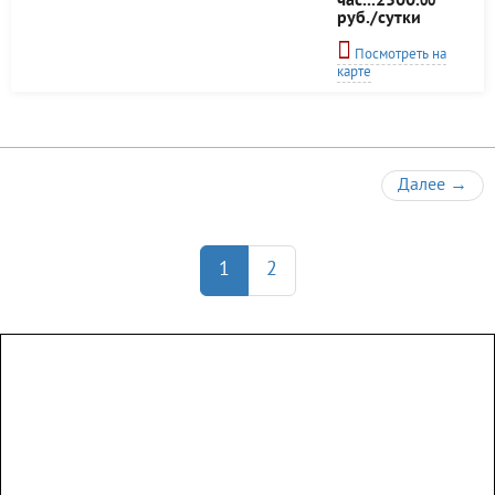
час...2500.
00
руб./сутки
Посмотреть на
карте
Далее
→
1
2