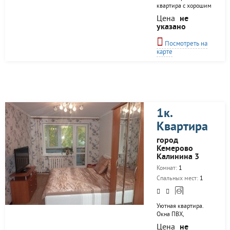
квартира с хорошим
ремонтом.
Цена
не
Просторная комната,
указано
большой
функциональный
Посмотреть на
шкаф, односпальная
карте
и двуспальная
кровати, раскладной
диван, жк телевизор.
Кухня оборудована
всем необходимым -
холодильник, плита,
свч, чайник, посуда
1к.
и столовые приборы.
Также в квартире
Квартира
есть фен, утюг с
гладильной доской
город
и сушилка для
Кемерово
белья, стиральная
Калинина 3
машинка, wi-fi.
Комнат:
1
Рядом
располагается сквер.
Спальных мест:
1
Предоставляем
Уютная квартира.
Окна ПВХ,
застекленный
Цена
не