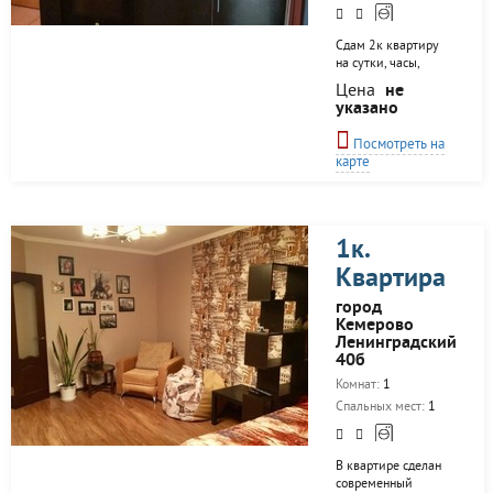
Сдам 2к квартиру
на сутки, часы,
неделю! В квартире
Цена
не
есть все для
указано
комфортного
проживания:
Посмотреть на
мебель, бытовая
карте
техника,
сигнализация, тв,
интернет. Балкон
застеклен. Рядом
находится торгоый
1к.
центр "Лапландия",
Квартира
"Магнит", несколько
фитнес-центров,
город
ночные магазины!
Кемерово
Сутки 1700 Ночь
Ленинградский
1500 Час 400
40б
Скидки от 5 суток!
Обеспечительный
Комнат:
1
залог 2000 рублей
Спальных мест:
1
При наличии
паспорта...
В квартире сделан
современный