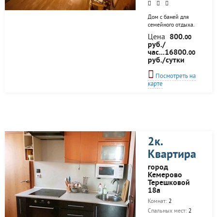
Дом с баней для
семейного отдыха.
Есть все для
Цена
800.
00
комфортного
руб./
проживания. В черте
час...16800.
00
города.
руб./сутки
Посмотреть на
карте
2к.
Квартира
город
Кемерово
Терешковой
18а
Комнат:
2
Спальных мест:
2