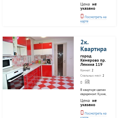
качественный
Цена
не
ремонт, установлены
указано
2 сплит системы,
пластиковые окна,
Посмотреть на
лоджия, деревянные
карте
межкомнатные
двери, на полу
плитка и ламинат. В
ванной установлены
бойлер и система
2к.
очистки воды. Сутки
Квартира
1300 Ночь 1000 Час
300 Скидки от 5
город
суток!
Кемерово пр.
Обеспечительный
Ленина 119
залог 1500 рублей
При наличии
Комнат:
2
паспорта
Спальных мест:
2
оформляется
краткосрочный
договор.
В квартире сделан
Предоставим
евроремонт. Кухня,
отчетные документы,
отдельная
если...
Цена
не
обеденная, гостиная,
указано
спальня,
совмещенный
Посмотреть на
санузел. Имеется