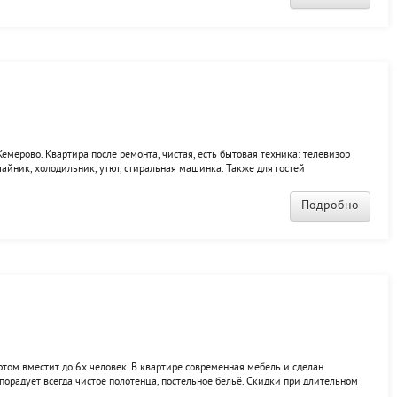
емерово. Квартира после ремонта, чистая, есть бытовая техника: телевизор
чайник, холодильник, утюг, стиральная машинка. Также для гостей
(WiFi), гладильная доска, посуда, комплект чистого постельного белья,
Подробно
том вместит до 6х человек. В квартире современная мебель и сделан
порадует всегда чистое полотенца, постельное бельё. Скидки при длительном