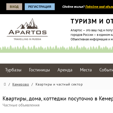
ВХОД
РЕГИСТРАЦИЯ
Сдаёте жилье?
Подайте своё объяв
ТУРИЗМ И О
Апартос — это ваш гид и попу
городов России — в едином к
Объективная информация и 
Турбазы
Гостиницы
Аренда
Места
Событ
/
Кемерово
/
Квартиры и частный сектор
Квартиры, дома, коттеджи посуточно в Кеме
Частные объявления