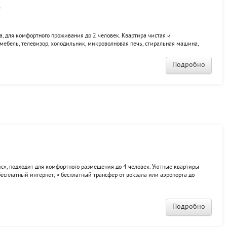
6
, для комфортного проживания до 2 человек. Квартира чистая и
 мебель, телевизор, холодильник, микроволновая печь, стиральная машина,
игиены.
Подробно
с», подходит для комфортного размещения до 4 человек. Уютные квартиры
 бесплатный интернет; • бесплатный трансфер от вокзала или аэропорта до
личной гигиены включены в стоимость; • бесплатная круглосуточная линия
а...
Подробно