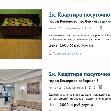
2к. Квартира посуточно
город Кемерово пр. Ленинградски
Комнат:
2
Спальных мест:
2
2 комнатная квартира в Ленинском районе г. Ке
необходимой для проживания, бытовой техникой
Wi-Fi, кабельное телевидение. Нет ничего лишне
Цена
1600.
руб./сутки
00
Посмотреть на карте
2к. Квартира посуточно
город Кемерово соборная 3
Комнат:
2
Спальных мест:
2
Сдается посуточно в аренду одна из лучших ква
ремонт, строгий интерьер в теплых тонах и ори
электрическая плита, электрический чайник, фе
Цена
2000.
руб./сутки
00
отчетности.