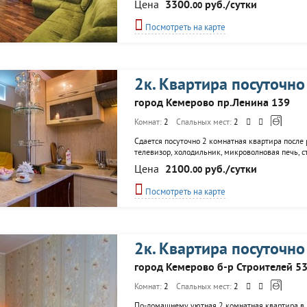
Цена
3300.
руб./сутки
00
Посмотреть на карте
2к. Квартира посуточно
город Кемерово пр.Ленина 139
Комнат:
2
Спальных мест:
2
Сдается посуточно 2 комнатная квартира после р
телевизор, холодильник, микроволновая печь, с
остановки общественного транспорта, кафе. В н
Цена
2100.
руб./сутки
00
Посмотреть на карте
2к. Квартира посуточно
город Кемерово б-р Строителей 5
Комнат:
2
Спальных мест:
2
По-домашнему уютная 2 комнатная квартира в Ле