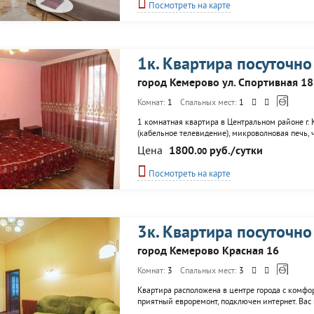
Посмотреть на карте
1к. Квартира посуточно
город Кемерово ул. Спортивная 18
Комнат:
1
Спальных мест:
1
1 комнатная квартира в Центральном районе г. К
(кабельное телевидение), микроволновая печь, 
предоставляется: возможность выхода в интернет 
Цена
1800.
руб./сутки
00
полотенце, столовые приборы
Посмотреть на карте
3к. Квартира посуточно
город Кемерово Красная 16
Комнат:
3
Спальных мест:
3
Квартира расположена в центре города с комфор
приятный евроремонт, подключен интернет. Вас 
проживании! Отчетность командировочным!