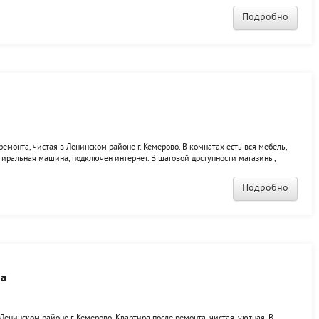
Подробно
емонта, чистая в Ленинском районе г. Кемерово. В комнатах есть вся мебель,
тиральная машина, подключен интернет. В шаговой доступности магазины,
ашых квартирах вы будете чуствовать себя как дома.
Подробно
3а
нинском районе г. Кемерово. Квартира после ремонта, чистая, уютная. В