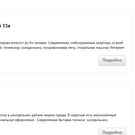
й 33а
мерово вместит до 4х человек. Современная, меблированная квартира, со всей
, телевизор, холодильник, микроволновая печь, стиральная машина. Интернет
го, в квартире очень чисто и тепло.
Подробно
ртир в центральном районе нашего города. В квартире есть великолепный
гинальное оформление . Современная бытовая техника: холодильник,
н . Мы предоставляем чистое постельное белье, полотенца, документы для
Подробно