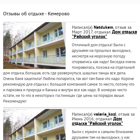
Отзывы об отдыхе - Кемерово
Написал(а)
Natdukem
, отзыв за
Март 2017, отдыхал
Дом отдыха
"Райский уголок"
Отличный дом отдыха! Были с
друзьями на прошлых выходных,
несмотря на морозную погоду
оторвались как надо! Беседка очень
понравилась, похожа на отдельный
дом отдыха, большая, есть где развернуться, шашлык танцы все дела.
Очень баня зацепила! Люблю попарится, так вот там баня что надо. Короче
рекомендую для отдыха с большой компанией самое то место, потому что
и парковка и природа и банька и внутри все как надо. В номерах чисто
кстати, ни то что в некоторых гостиницах где цены на порядок выше.
Рекомендую!
Написал(а)
valeria_kozi
, отзыв за
Июнь 2016, отдыхал
Дом
отдыха "Райский уголок"
Были с мужем и самыми близкими
друзьями там на выходных, у нас