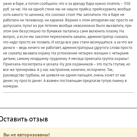
ужин в баре, а потом сообщили, что и за аренду бара нужно платить – 350
руб. за час. Ни на одной стене мы не нашли прайса, прейскуранта, вообще
хоть какого-то ценника, что сколько стоит. Мы заплатили. Но в баре не
работали ни телевизор, ни караоке. Вернее к этим аппаратам нас просто не
допускали, пульт из рук тетенек вообще невозможно было выхватить, при
этом они безуспешно по бумажке пытались сами включить плазму. На
вопрос, а если мы захотим переключить каналы, администратор сказала,
что надо просто ее позвать. И когда все уже стали возмущаться: а за что же
деньги – ведь ничего не работает, администраторша (другого слова просто
не сказать) вызвала охрану. На успокоение четырех женщин с четырьмя
детьми, самому младшему-грудничку 4 месяца приехала группа охраны!
Приехала-посмотрела и уехала. Ну для охранников – это пусть глупая, но
все же тренировка. А у нас настроения, конечно, испорчено. Так,
руководство турбазы, не шевеля ни одним пальцем, очень хочет от нас
денег, ну просто денег. А взамен постояльцам предлагая тупую пьянку в
номерах.
Оставить отзыв
Вы не авторизованы!