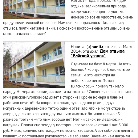
мая 2014 года. Прекрасный дом
отдыха: великолепная природа,
везде чисто и опрятно, уютные
номера со всеми удобствами, очень
предупредительный персонал. Нам очень понравилось. Читали книгу
отзывов, почти нет замечаний, в основном восторженные отзывы., очень
много отзывов со свадеб.
Написал(а)
tanita
, отзыв за Март
2014, отдыхал
Дом отдыха
"Райский уголок"
Отдыхала на базе 8 марта. На весь
большой корпус нас было четыре
семьи! И это несмотря на
небольшие цены. Потом
выяснилось – почему так мало
народу. Номера хорошие, чистые - и на этом всё! Совдепия по сравнению с
этим райским уголком отдыхает в сторонке! Кроме номера и бани не
работало ничего!! На вопрос о лыжах, руководство (в лице двух
испуганных деревенских теток) одним отвечало, что не могут открыть
дверь, где лыжи хранятся, другим – что лыжных ботинок только 43
размера, третьим –что лыж вообще нет. Нет ни санок, ни ледянок, ни
ватрушек. Прокат снегохода у постороннего человека стоил 1 час 3 000
руб. Никто, конечно снегоходом не воспользовался. А вот собирать деньги,
клянчить с постояльцев руководство не забывало. Зачем-то нам накрыли