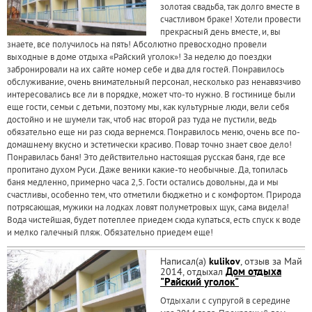
золотая свадьба, так долго вместе в
счастливом браке! Хотели провести
прекрасный день вместе, и, вы
знаете, все получилось на пять! Абсолютно превосходно провели
выходные в доме отдыха «Райский уголок»! За неделю до поездки
забронировали на их сайте номер себе и два для гостей. Понравилось
обслуживание, очень внимательный персонал, несколько раз ненавязчиво
интересовались все ли в порядке, может что-то нужно. В гостинице были
еще гости, семьи с детьми, поэтому мы, как культурные люди, вели себя
достойно и не шумели так, чтоб нас второй раз туда не пустили, ведь
обязательно еще ни раз сюда вернемся. Понравилось меню, очень все по-
домашнему вкусно и эстетически красиво. Повар точно знает свое дело!
Понравилась баня! Это действительно настоящая русская баня, где все
пропитано духом Руси. Даже веники какие-то необычные. Да, топилась
баня медленно, примерно часа 2,5. Гости остались довольны, да и мы
счастливы, особенно тем, что отметили бюджетно и с комфортом. Природа
потрясающая, мужики на лодках ловят полуметровых щук, сама видела!
Вода чистейшая, будет потеплее приедем сюда купаться, есть спуск к воде
и мелко галечный пляж. Обязательно приедем еще!
Написал(а)
kulikov
, отзыв за Май
2014, отдыхал
Дом отдыха
"Райский уголок"
Отдыхали с супругой в середине