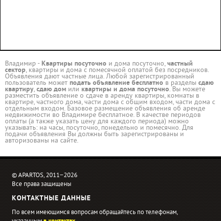
Владимир -
Квартиры посуточно
и дома посуточно,
частный
сектор
, квартиры и дома с помесячной оплатой без посредников.
Объявления дают частные лица. Любой зарегистрированный
пользователь может
подать объявление бесплатно
в разделы
сдаю
квартиру
,
сдаю дом
или
квартиры и дома посуточно
. Вы можете
разместить объявление о сдаче в аренду квартиры, комнаты в
квартире, частного дома, части дома с общим входом, части дома с
отдельным входом. Базовое размещение объявления об аренде
недвижимости во Владимире бесплатное. В качестве периодов
оплаты (а также указать цену для каждого периода) можно
указывать: на часы, посуточно, понедельно и помесячно. Для
подачи объявления Вы должны быть зарегистрированы и
авторизованы на сайте.
© APARTOS, 2011−2026
Все права защищены
КОНТАКТНЫЕ ДАННЫЕ
По всем имеющимся вопросам обращайтесь по телефонам,