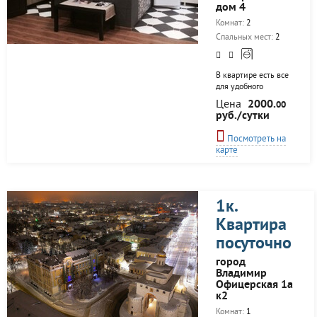
дом 4
Комнат:
2
Спальных мест:
2
В квартире есть все
для удобного
проживания 4х
Цена
2000.
00
человек. Квартира
руб./сутки
удобно расположена
на трассе Москва -
Посмотреть на
Нижний Новгород.
карте
По объездной дороге
удобно добраться в
любую точку города
минуя пробки.
Рядом находятся
1к.
супермаркет "Лента",
Квартира
"Метро",
круглосуточный
посуточно
магазин.
город
Владимир
Офицерская 1а
к2
Комнат:
1