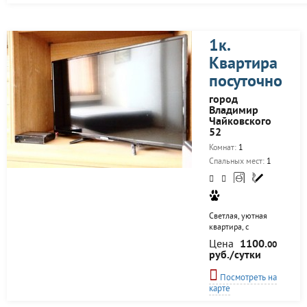
доступности. Квартира с
новым евро-ремонтом,
вся бытовая техника,
вся новая мебель, WiFi
1к.
скоростной, спальные
Квартира
места: 2+2+2+2
Подойдёт как для
посуточно
семейного отдыха, так
и командировки. Для
город
гостей с личным
Владимир
автомобилем во дворе
Чайковского
дома имеется парковка,
52
дом с огороженной
Комнат:
1
Спальных мест:
1
Светлая, уютная
квартира, с
добротным
Цена
1100.
00
ремонтом, для
руб./сутки
гостей нашего
города, на улице
Посмотреть на
Чайковского. --------
карте
---- ►Что
предлагаем: ●