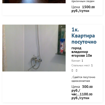
СПАЛЬНЫЕ МЕСТА
приличным людям
ПО ЗАПРОСУ:
желающим
Цена
1500.
00
отдохнуть и приятно
руб./сутки
провести время!
Размещение до 2
человек, есть
интернет wi-fi,
мебель, телевизор
1к.
жк, и другая мебель
Квартира
и техника
необходимая для
посуточно
комфортного
отдыха! Ps: влажная
город
уборка и смена
владимир
белья- да,
егорова 10а
вечеринки и дни
Комнат:
1
рождения- нет! Д
Спальных мест:
1
, Сдаётся посуточно
однокомнатная
квартира, чистая и
Цена
300.
00
уютная. Установлена
руб./
входная стальная
час...1100.
00
дверь.в подьезде
руб./сутки
домофон.новый
лифт В комнате