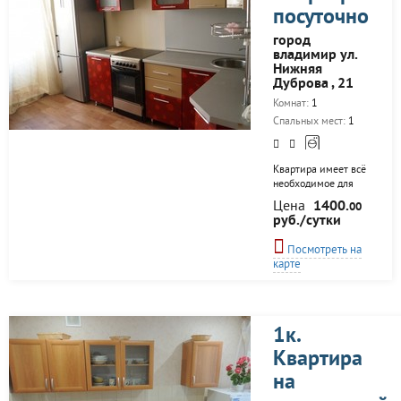
панорамным видом
посуточно
и дизайнерски-
организованным
город
пространством. В
владимир ул.
прихожей
Нижняя
гардеробный шкаф-
Дуброва , 21
купэ, комод.
Комнат:
1
Гостиная с большим
плоским
Спальных мест:
1
телевизором,
кабельными...
Квартира имеет всё
необходимое для
комфортного
Цена
1400.
00
проживания:
руб./сутки
оборудованная
кухня, удобные
Посмотреть на
спальные места,
карте
чистое постельное
бельё, туалетные
принадлежности,
полотенца. WiFi
интернет, ТВ
1к.
кабельное. Выгодное
Квартира
расположение дома:
близко до центра
на
города, удобный
выезд на основную