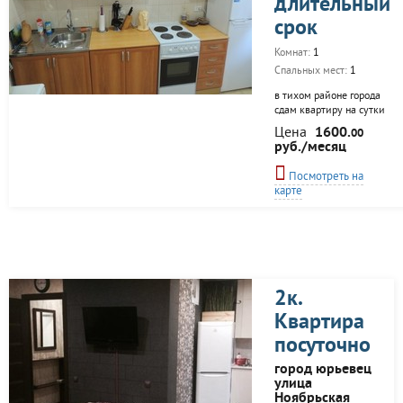
длительный
трассу во все
срок
направления. Рядом
огромный
Комнат:
1
природный парк с
лыжной трассой,
Спальных мест:
1
конными
в тихом районе города
прогулками и
сдам квартиру на сутки
оборудованной
со всем необходимым
детской...
Цена
1600.
00
для комфортного
руб./месяц
проживания
Посмотреть на
карте
2к.
Квартира
посуточно
город юрьевец
улица
Ноябрьская