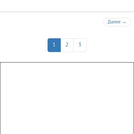
большая
двуспальная
кровать и
раскладывающийся
Далее
→
диван, постельное
бельё и полотенца
предоставляются,
телевизор с
кабельным
1
2
3
телевидением, на
кухне имеется вся
необходимая
посуда,
микроволновка,
холодильник,
кухонный гарнитур,
рядом остановки,
стадион, парк,
рынок...