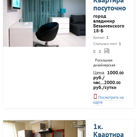
Квартира
изолированная
посуточно
спальня с большой
двуспальной
город
кроватью и
владимир
просторная кухня-
Безыменского
студия с
18-Б
двуспальным
Комнат:
1
диваном,
гардеробная
Спальных мест:
1
комната с
гладильной доской
и...
Роскошная
дизайнерская
квартира в стиле
Цена
1000.
00
современная
руб./
классика. Красивый
час...2000.
00
новый дом
руб./сутки
характерен
внутренней и
Посмотреть на
внешней чистотой,
карте
что создает
уверенность в
выборе и
спокойствие при
заселении. Залитая
1к.
светом квартира с
Квартира
большим окном,