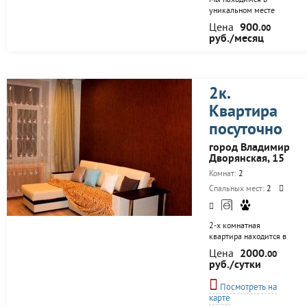
Мы находимся в
уникальном месте
города, рядом музей
Цена
900.
00
деревянного зодчества,
руб./месяц
гостиничный комплекс
пушкарская слобода,
речка, остановка
речного трамвайчика,
кафе: русское подворье,
2к.
река времени, квасная
Квартира
изба. До центра города 5
минут пешком, и это
посуточно
действительно так,
смотрите на
город Владимир
карте.Большая парковка
Дворянская, 15
перед домом,под
Комнат:
2
видеонаблюдением. В
прокате есть
Спальных мест:
2
велосипеды и
электробайк, мини
сигвей. В 150 м от...
2-х комнатная
квартира находится в
самом центре города,
Цена
2000.
00
рядом с Золотыми
руб./сутки
воротами, все самые
главные
Посмотреть на
достопримечательности
карте
города в пешей