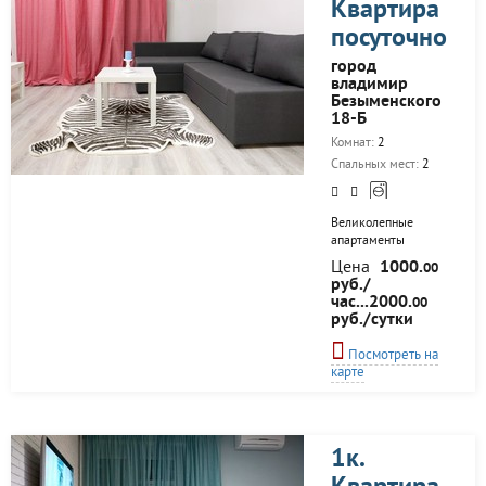
Квартира
с диваном
Холодильник
посуточно
Микроволновая
печь Электрический
город
чайник Набор
владимир
посуды Чай, кофе
Безыменского
Спутниковое
18-Б
телевидение
Комнат:
2
Беспроводной
интернет Wi-Fi
Спальных мест:
2
Великолепные
апартаменты
воплощающие в
Цена
1000.
00
себе комфорт, стиль
руб./
и полный комплект
час...2000.
00
удобств!
руб./сутки
Стараниями
дизайнера
Посмотреть на
современно и
карте
благородно
организовано
пространство.
Гостиничным
сервисом внесены
1к.
дополнения быта.
Большая лоджия,