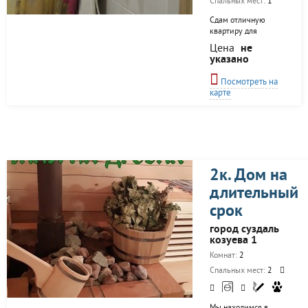
Спальных мест:
1
Сдам отличную
квартиру для
отдыха Всё
Цена
не
необходимое есть
указано
Посмотреть на
карте
2к. Дом на
длительный
срок
город суздаль
козуева 1
Комнат:
2
Спальных мест:
2