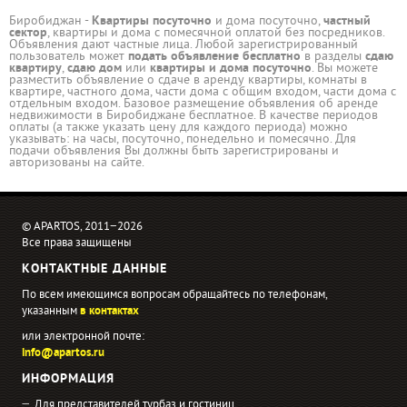
Биробиджан -
Квартиры посуточно
и дома посуточно,
частный
сектор
, квартиры и дома с помесячной оплатой без посредников.
Объявления дают частные лица. Любой зарегистрированный
пользователь может
подать объявление бесплатно
в разделы
сдаю
квартиру
,
сдаю дом
или
квартиры и дома посуточно
. Вы можете
разместить объявление о сдаче в аренду квартиры, комнаты в
квартире, частного дома, части дома с общим входом, части дома с
отдельным входом. Базовое размещение объявления об аренде
недвижимости в Биробиджане бесплатное. В качестве периодов
оплаты (а также указать цену для каждого периода) можно
указывать: на часы, посуточно, понедельно и помесячно. Для
подачи объявления Вы должны быть зарегистрированы и
авторизованы на сайте.
© APARTOS, 2011−2026
Все права защищены
КОНТАКТНЫЕ ДАННЫЕ
По всем имеющимся вопросам обращайтесь по телефонам,
указанным
в контактах
или электронной почте:
info@apartos.ru
ИНФОРМАЦИЯ
Для представителей турбаз и гостиниц