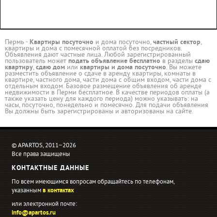
Пермь -
Квартиры посуточно
и дома посуточно,
частный сектор
,
квартиры и дома с помесячной оплатой без посредников.
Объявления дают частные лица. Любой зарегистрированный
пользователь может
подать объявление бесплатно
в разделы
сдаю
квартиру
,
сдаю дом
или
квартиры и дома посуточно
. Вы можете
разместить объявление о сдаче в аренду квартиры, комнаты в
квартире, частного дома, части дома с общим входом, части дома с
отдельным входом. Базовое размещение объявления об аренде
недвижимости в Перми бесплатное. В качестве периодов оплаты (а
также указать цену для каждого периода) можно указывать: на
часы, посуточно, понедельно и помесячно. Для подачи объявления
Вы должны быть зарегистрированы и авторизованы на сайте.
© APARTOS, 2011−2026
Все права защищены
КОНТАКТНЫЕ ДАННЫЕ
По всем имеющимся вопросам обращайтесь по телефонам,
указанным
в контактах
или электронной почте:
info@apartos.ru