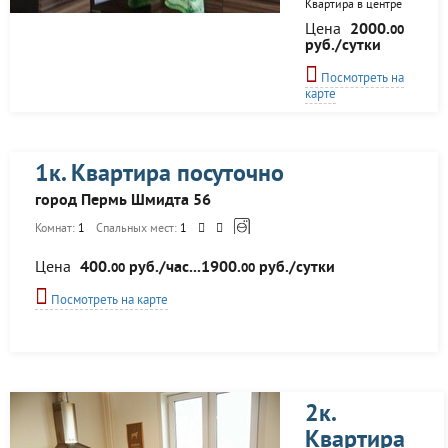
Квартира в центре
Перми, в шаговой
Цена
2000.
00
доступности
руб./сутки
транспортная
развязка, удобно
Посмотреть на
добираться до
карте
любой точки города.
Театры, кинотеатры,
развлекательные
центры, рестораны,
кафе все рядом!
1к. Квартира посуточно
Современный
дизайн, свежий
город Пермь Шмидта 56
евроремонт, новая
Комнат:
1
Спальных мест:
1
мебель, вся
необходимая
бытовая техника в
Цена
400.
руб./час...1900.
руб./сутки
00
00
сочетании с нашим
гостеприимством
Посмотреть на карте
обеспечат Вам
удобство и комфорт,
приятно порадуют
Вас!
2к.
Квартира