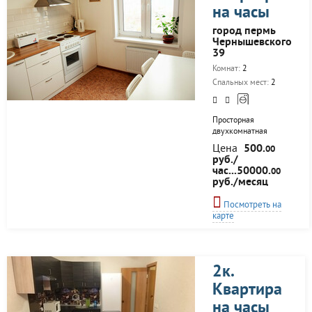
на часы
город пермь
Чернышевского
39
Комнат:
2
Спальных мест:
2
Пpосторная
двухкомнатная
квартиpа в новом
Цена
500.
00
жилом комплексе
руб./
"Арсенал" в
час...50000.
00
Cвердловском pайоне
руб./месяц
в пяти минутах езды
от центра. В квартире
Посмотреть на
много света,
карте
красивый вид на
город из двух
просторных комнат и
уютной кухни.
Подъезд с
2к.
видеонаблюдением.
Квартира
B кваpтиpе имeeтcя
вся необходимая
на часы
мебель и бытовая