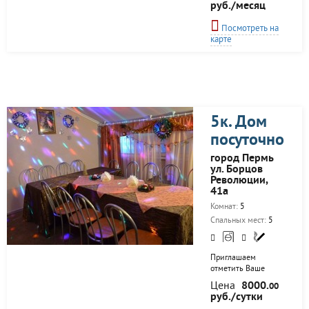
квартиру в
руб./месяц
современном 19-ти
этажном доме.
Посмотреть на
Мебелированная
карте
квартира посуточно
идеально подойдет
как для семейной
пары, так и для
деловой
командировки. В
квартире имеется
5к. Дом
комфортабельная
новая двуспальная
посуточно
кровать и
раскладной
город Пермь
двуспальный
ул. Борцов
кожанный диван!
Революции,
Wifi и кабельное
41а
телевидение.
Комнат:
5
Стиральная машина
и утюг. Вся посуда,
Спальных мест:
5
кухонная...
Приглашаем
отметить Ваше
торжество - в нашем
Цена
8000.
00
Гостевом Доме! У
руб./сутки
Вас, останутся