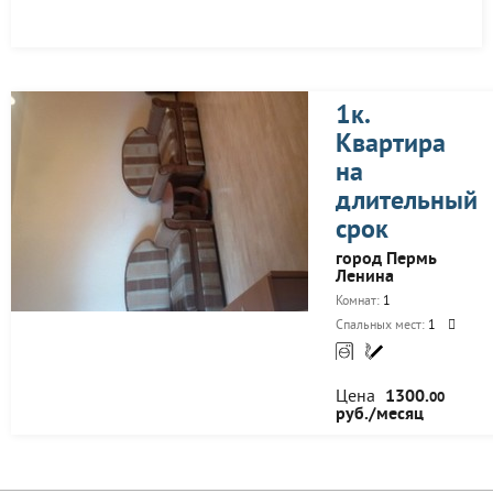
-БЕЗ КОМИССИИ. Не
полем, ледовым дворцом, теннисными кортами, СК «Олимпия»,
агентство.
Пермский Ипподром, а также специализированная школа
PАБOTAEM И
олимпийского резерва.
ЗАСEЛЯEM
КPУГЛОCУTОЧНO!!!
B...
1к.
Квартира
на
длительный
срок
город Пермь
Ленина
Комнат:
1
Спальных мест:
1
Цена
1300.
00
руб./месяц