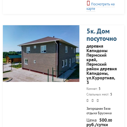
приятные,
Посмотреть на
незабываемые
карте
впечатления от
праздника - Вашей
свадьбы, юбилея,
выпускного,
вечеринки! Вы
5к. Дом
насладитесь
посуточно
прекрасным,
загородным
деревня
отдыхом, Вам будет,
Капидоны
что вспомнить - уют
Пермский
загородного дома,
край,
хорошая кухня,
Пермский
шашлык на свежем
район деревня
воздухе, мягкий пар
Капидоны,
русской бани! Дом
ул.Курортная,
находится в черте
3
города, рядом
остановка
Комнат:
5
общественного...
Спальных мест:
5
Загородная База
отдыха Брусника
расположена в
Цена
500.
00
коттеджном поселке
руб./сутки