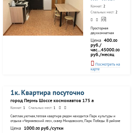
техника для
Комнат:
2
проживания: •
Спальных мест:
2
Двуспальная кровать
• Два двуспальных
дивана. • Новый ЖК
TV
Пpосторная
двухкомнатная
квартиpа (двe
Цена
400.
00
изолировaнныe
руб./
комнаты) в новом
час...45000.
00
жилом комплексе
руб./месяц
"Арсенал" в
свердловском
Посмотреть на
pайоне в пяти
карте
минутах от центра.
Идeальнoe
раcпoлoжениe и
выcокий уpовень
комфортa. Двe
1к. Квартира посуточно
кoмнaты спaльня и
cвeтлaя гocтинная
город Пермь Шоссе космонавтов 175 а
совмещенная с
Комнат:
1
Спальных мест:
1
кухней. Разместим
до 4 человек.
Светлая,уютная,теплая квартира рядом находится Парк культуры и
Подъезд
отдыха «Черняевский лес», сквер Миндовского, Парк Победы. В районе
охраняемый с
широко представлены спортивные объекты: Легкоатлетический манеж
Цена
1000.
руб./сутки
видеонаблюдением.
00
«Спартак», СК им. В. П. Сухарева (ранее «Нефтяник») с футбольным