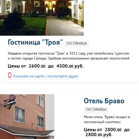
Гостиница "Троя"
ГОСТИНИЦА
Недавно открытая гостиница "Троя", в 2011 году, уже полюбилась туристам
и гостям города Самары. Удобное местоположение привлекает посетителей.
Отель располагает 20 комфортабельными и уютными номерами. Гостиница
Цены от
2600.
до
4500.
руб.
00
00
"Троя" предлагает ряд услуг: финская сауна, бассейн, кафе.
Показать на карте / посмотреть адрес
Отель Браво
ГОСТИНИЦА
Мини-отель "Браво" входит в
гостиничный комплекс
"Браво", в городе Самаре.
Цены от
2800.
до
00
Номерной фонд - 5 номеров
2800.
руб.
00
"стандарт" европейского