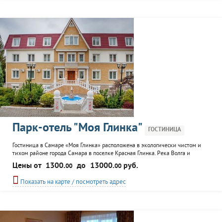
Парк-отель "Моя Глинка"
ГОСТИНИЦА
Гостиница в Самаре «Моя Глинка» расположена в экологически чистом и
тихом районе города Самара в поселке Красная Глинка. Река Волга и
горнолыжные спуски находятся в пешей доступности от гостиницы. Из окон
Цены от
1300.
до
13000.
руб.
00
00
гостиницы открывается великолепный вид на Жигулевские горы. Тишина и
чистый воздух, в сочетании с комфортабельными номерами, потрясающей
Показать на карте / посмотреть адрес
кухней ресторана «Олли» и...