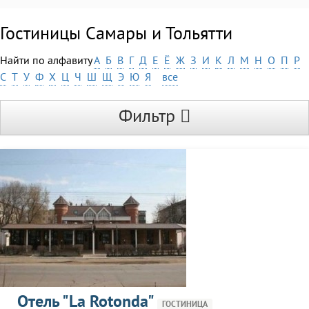
Гостиницы Самары и Тольятти
Найти по алфавиту
А
Б
В
Г
Д
Е
Ё
Ж
З
И
К
Л
М
Н
О
П
Р
С
Т
У
Ф
Х
Ц
Ч
Ш
Щ
Э
Ю
Я
все
Фильтр
Отель "La Rotonda"
ГОСТИНИЦА