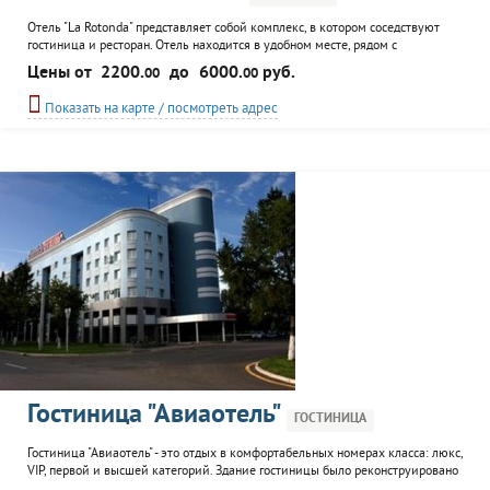
Отель "La Rotonda" представляет собой комплекс, в котором соседствуют
гостиница и ресторан. Отель находится в удобном месте, рядом с
автовокзалом. Представлены комфортабельные номера для проживания. К
Цены от
2200.
до
6000.
руб.
00
00
услугам гостей: бассейн, сауна, конференц-зал, пиццерия, кафе, бильярд,
экскурсионное сопровождение.
Показать на карте / посмотреть адрес
Гостиница "Авиаотель"
ГОСТИНИЦА
Гостиница "Авиаотель" - это отдых в комфортабельных номерах класса: люкс,
VIP, первой и высшей категорий. Здание гостиницы было реконструировано
в 2008 году. В номерах выдержан интерьер в классическом стиле,