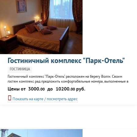
Гостиничный комплекс "Парк-Отель"
ГОСТИНИЦА
Гостиничный комплекс "Парк-Отель" расположен на берегу Волги. Своим
гостям комплекс рад предложить комфортабельные номера, выполненные в
европейском стиле; ресторан; кафе-бар; бильярд; сауна; конференц-зал и
Цены от
3000.
до
10200.
руб.
00
00
банкетный зал, SPA-центр. Кроме этого имеется кемпинг "Парк". Гостиница
прелагает разместиться в одном из 45 представленных номеров разной
Показать на карте / посмотреть адрес
категории.