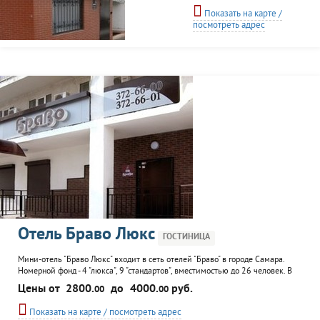
уровня комфортности с
Показать на карте /
кабельным TV, Wi-Fi,
посмотреть адрес
рабочим столом,
двухспальной кроватью,
системами
кондиционирования и
озонирования воздуха,
холодильником,
современной душевой с
феном и косметикой. К
услугам гостей небольшое
кафе, где можно...
Отель Браво Люкс
ГОСТИНИЦА
Мини-отель "Браво Люкс" входит в сеть отелей "Браво" в городе Самара.
Номерной фонд - 4 "люкса", 9 "стандартов", вместимостью до 26 человек. В
номерах - система вентилирования и система очищения воздуха
Цены от
2800.
до
4000.
руб.
00
00
озонаторами, холодильник, телефон, интернет, рабочий стол, в душевой -
фен и гигиенические принадлежности. Возможен почасовой съем. К услугам
Показать на карте / посмотреть адрес
гостей...