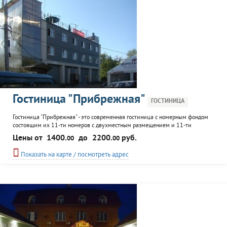
Гостиница "Прибрежная"
ГОСТИНИЦА
Гостиница "Прибрежная" - это современная гостиница с номерным фондом
состоящим их 11-ти номеров с двухместным размещением и 11-ти
номеров с одноместным размещением. С балконов открывается прекрасный
Цены от
1400.
до
2200.
руб.
00
00
вид на реку и откос Жигулёвских гор. Все номера оснащены необходимой
мебелью и сантехникой для комфортного отдыха. К услугам гостей:
Показать на карте / посмотреть адрес
ресторан, аренда теплохода.