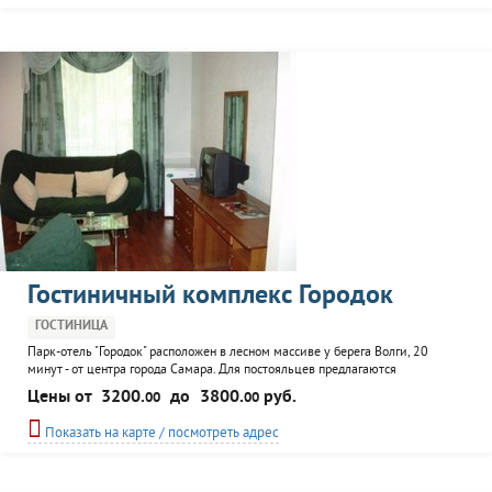
Гостиничный комплекс Городок
ГОСТИНИЦА
Парк-отель "Городок" расположен в лесном массиве у берега Волги, 20
минут - от центра города Самара. Для постояльцев предлагаются
двухместные номера с возможностью заселения от 1 до 3 гостей. Удобства,
Цены от
3200.
до
3800.
руб.
00
00
холодильник, интернет, ТВ, телефон, сейф и вместительный шкаф. На
территории комплекса расположен ресторан с двумя
Показать на карте / посмотреть адрес
многофункциональными банкетными залами, летние площадки и беседка...