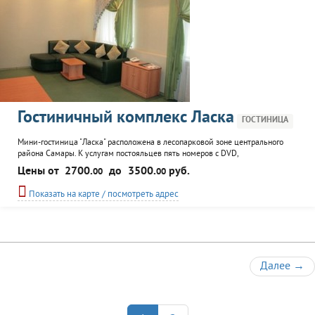
Гостиничный комплекс Ласка
ГОСТИНИЦА
Мини-гостиница "Ласка" расположена в лесопарковой зоне центрального
района Самары. К услугам постояльцев пять номеров с DVD,
кондиционерами, телефоном, интернетом, мини-барами, roome service.
Цены от
2700.
до
3500.
руб.
00
00
Гостиница входит в состав комплекса "Ласка", инфраструктура которого
включает ресторан, бар, конференц-зал, бассейн, сауну и баню.
Показать на карте / посмотреть адрес
Далее
→