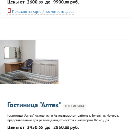
Цены от
2600.
до
9900.
руб.
00
00
прекрасно сочетающий в себе функциональность и высокий уровнем
комфорта. Посетители гостиницы могут воспользоваться услугами:
Показать на карте / посмотреть адрес
конференц-зала, тренажерного зала, салона красоты...
Гостиница "Алтек"
ГОСТИНИЦА
Гостиница "Алтек" находится в Автозаводском районе г. Тольятти. Номера,
представленные для размещения, относятся к категории Люкс. Для
клиентов гостиицы предоставляются теннисный корт, оздоровительно-
Цены от
2450.
до
2850.
руб.
00
00
спортивный комплекс, прокат спортивного инвентаря. Так же гости могут