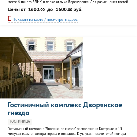
месте бывшего ВДНХ, в парке отдыха Берендеевка. Для размещения гостей
предлагаются номера класса "Аристократ", в которых есть Wi-Fi, телевизор
Цены от
1600.
до
1600.
руб.
00
00
ЖК , ванная комната с обогреваемым полом и феном. К услугам гостей
отеля аква-сауна, ресторан, конные прогулки, полеты на параплане.
Показать на карте / посмотреть адрес
Гостиничный комплекс Дворянское
гнездо
ГОСТИНИЦА
Гостиничный комплекс "Дворянское гнездо" расположен в Костроме, в 15
минутах езды от центра города и вокзалов. К услугам посетителей номера