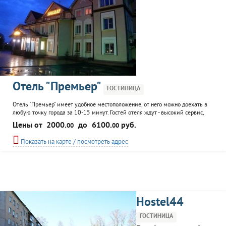
Отель "Премьер"
ГОСТИНИЦА
Отель "Премьер" имеет удобное местоположение, от него можно доехать в
любую точку города за 10-15 минут. Гостей отеля ждут - высокий сервис,
комфортабельные номера и круглосуточное обслуживание. Посетителям на
Цены от
2000.
до
6100.
руб.
00
00
выбор представлены номера разного класса: стандарт, комфорт, комфорт +,
студия, люкс, аппартаменты. Все они мебелиованны и оснащены всем
Показать на карте / посмотреть адрес
необходимым. К услугам гостей:...
Hostel44
ГОСТИНИЦА