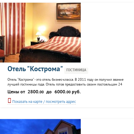
Отель "Кострома"
ГОСТИНИЦА
Отель "Кострома" - это отель бизнес-класса. В 2011 году он получил звание
лучшей гостиницы года. Отель готов предоставить своим постояльцам 24
номера, различных категорий, оснащенных всем необходимым. В номерах -
Цены от
2800.
до
6000.
руб.
00
00
теплые полы, кондиционеры. К услугам гостей: ресторан, конференц-зал,
сауна, комната для переговоров. Организуются экскурсии.
Показать на карте / посмотреть адрес