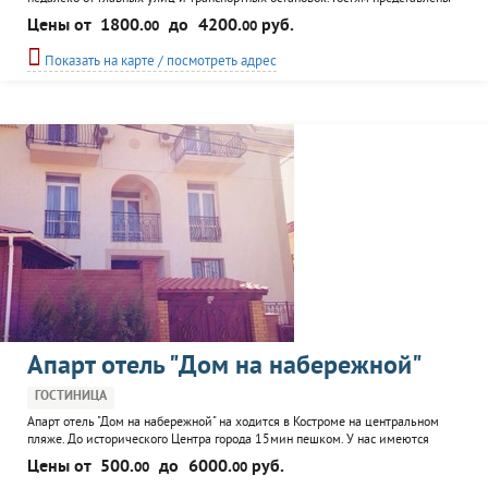
более 200 номеров разного класса, каждый посетитель может выбрать
Цены от
1800.
до
4200.
руб.
00
00
подходящий ему вариант размещения. К услугам гостей: ресторанный
комплекс, лобби-бар, бильярд, конференц-зал. Организуются экскурсии.
Показать на карте / посмотреть адрес
Апарт отель "Дом на набережной"
ГОСТИНИЦА
Апарт отель "Дом на набережной" на ходится в Костроме на центральном
пляже. До исторического Центра города 15мин пешком. У нас имеются
номера класса люкс с видом на Волгу и шикарной мебелью в классическом
Цены от
500.
до
6000.
руб.
00
00
стиле, стандартные номера с размещением до 4 человек и номера с оплатой