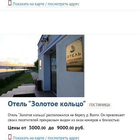
за койко-место. Рядом "Терем Снегурочки", монастырь "На Дебре" и
Показать на карте / посмотреть адрес
множество других достопримечательностей. У дома есть...
Отель "Золотое кольцо"
ГОСТИНИЦА
Отель "Золотое кольцо" расположился на берегу р. Волги. Он привлекает
своих посетителей прекрасным видом из окон номеров и близостью
набережной реки. Отель открылся в 2006 году. Номерной фонд состоит из
Цены от
3000.
до
9000.
руб.
00
00
33-х апартаментов разного класса. Отель предоставляет возможность
провести семинар или конференцию. К услугам гостей: ресторан,
Показать на карте / посмотреть адрес