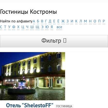
Гостиницы Костромы
Найти по алфавиту
А
Б
В
Г
Д
Е
Ё
Ж
З
И
К
Л
М
Н
О
П
Р
С
Т
У
Ф
Х
Ц
Ч
Ш
Щ
Э
Ю
Я
все
Фильтр
Отель "ShelestoFF"
ГОСТИНИЦА