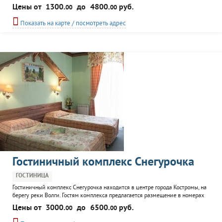
различной комфортности - "эконом" с душевой на этаже, комфорт и
Цены от
1300.
до
4800.
руб.
00
00
двухкомнатные номера "люкс". На всей территории - Wi-Fi, в каждом номере
- кабельное TV. Комплекс включает так же кафе-бар, бильярдную, сауны с
Показать на карте / посмотреть адрес
бассейном...
Гостиничный комплекс Снегурочка
ГОСТИНИЦА
Гостиничный комплекс Снегурочка находится в центре города Костромы, на
берегу реки Волги. Гостям комплекса предлагается размещение в номерах
со всеми удобствами. Постояльцы могут выбрать номера от стандартных до
Цены от
3000.
до
6500.
руб.
00
00
апартаментов типа люкс. К услугам отдыхающих ресторан, русская баня и
финская сауна, тренажерный зал, конференц-зал.