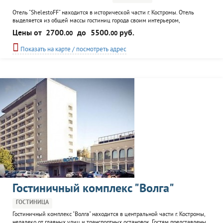
Отель "ShelestoFF" находится в исторической части г. Костромы. Отель
выделяется из общей массы гостиниц города своим интерьером,
выполненным в европейском стиле, и высоким классом обслуживания.
Цены от
2700.
до
5500.
руб.
00
00
Посетителям отеля предлагаются комфортабельные номера. К услугам
гостей: сауна, ресторан, экскурсионное сопровождение, кальян, услуги
Показать на карте / посмотреть адрес
переводчика, конференц-зал, прогулки на теплоходе, возможна...
Гостиничный комплекс "Волга"
ГОСТИНИЦА
Гостиничный комплекс "Волга" находится в центральной части г. Костромы,
недалеко от главных улиц и транспортных остановок. Гостям представлены