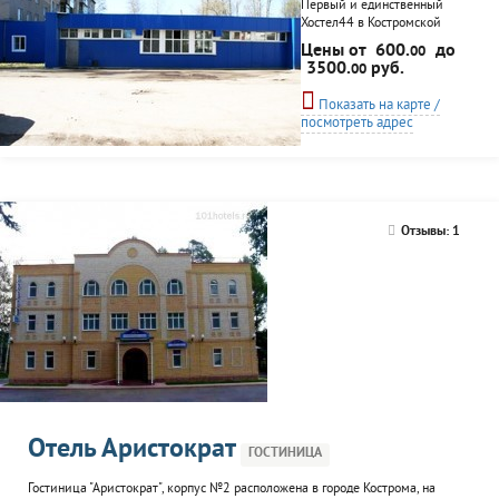
Первый и единственный
Хостел44 в Костромской
области открыл свои двери
Цены от
600.
до
00
для всех желающих. К
3500.
руб.
00
услугам проживающих
девять номеров разной
Показать на карте /
вместительности от двух
посмотреть адрес
местных до 12 местных,
оборудованая всем
необходимым кухня,
гостиная комната с
плазменой панелью и
спутниковым телевидением,
Отзывы: 1
бесплатный WI-FI на всей
територии хостела, душевые
кабинки и туалеты.
Бесплатная стоянка.
Отель Аристократ
ГОСТИНИЦА
Гостиница "Аристократ", корпус №2 расположена в городе Кострома, на