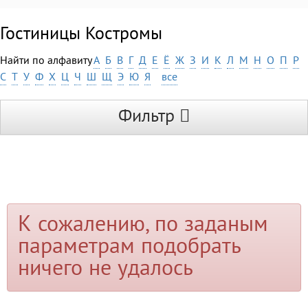
Гостиницы Костромы
Найти по алфавиту
А
Б
В
Г
Д
Е
Ё
Ж
З
И
К
Л
М
Н
О
П
Р
С
Т
У
Ф
Х
Ц
Ч
Ш
Щ
Э
Ю
Я
все
Фильтр
К сожалению, по заданым
параметрам подобрать
ничего не удалось