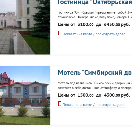
Гостиница "Октябрьская
Гостиница "Октябрьская" представляет собой 3-х
Ульяновске. Номера: люкс, полулюкс, номера 1-
бильярд, тренажерный зал, конференц-зал, ресто
Цены от
3100.
до
6450.
руб.
00
00
Показать на карте / посмотреть адрес
Мотель "Симбирский дв
Мотель под названием "Симбирский дворик на 21
сочетает в себе домашнюю атмосферу и прекра
полулюкс, стандарт. К услугам гостей: сауна, каф
Цены от
1500.
до
4300.
руб.
00
00
Показать на карте / посмотреть адрес