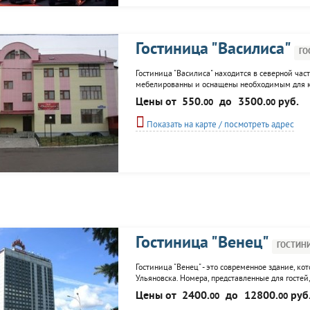
Гостиница "Василиса"
ГО
Гостиница "Василиса" находится в северной част
мебелированны и оснащены необходимым для к
отдельных номерах, так и размещение хостельног
Цены от
550.
до
3500.
руб.
00
00
тренажерный зал.
Показать на карте / посмотреть адрес
Гостиница "Венец"
ГОСТИН
Гостиница "Венец" - это современное здание, ко
Ульяновска. Номера, представленные для гостей,
К услугам посетителей: конференц-залы, комната
Цены от
2400.
до
12800.
руб
00
00