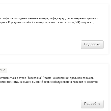
 комфортного отдыха: уютные номера, кафе, сауну. Для проведения деловых
зал. К услугам гостей - 25 номеров разного класса: люкс, VIP, полулюкс,
е.
Подробно
ИЦА
остановиться в отеле "Барселона". Рядом находятся центральная площадь,
вятся всем отдыхающим, высокий сервис обслуживания подарит множество
н, сауна, кинозал, спорт-бар, бильярд.
Подробно