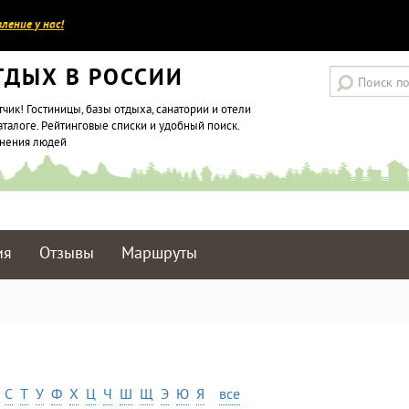
ление у нас!
ТДЫХ В РОССИИ
тчик! Гостиницы, базы отдыха, санатории и отели
аталоге. Рейтинговые списки и удобный поиск.
мнения людей
ия
Отзывы
Маршруты
С
Т
У
Ф
Х
Ц
Ч
Ш
Щ
Э
Ю
Я
все