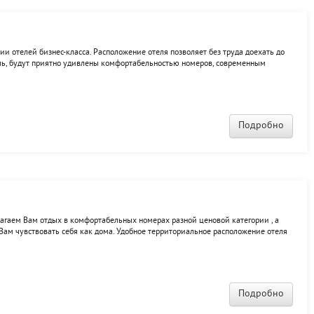
рии отелей бизнес-класса. Расположение отеля позволяет без труда доехать до
тель, будут приятно удивлены комфортабельностью номеров, современным
луживания. К услугам гостей: конференц-зал, русская баня, бильярд, кафе.
Подробно
лагаем Вам отдых в комфортабельных номерах разной ценовой категории , а
Вам чувствовать себя как дома. Удобное территориальное расположение отеля
 точку города. Посетите отель «BEST», и мы гарантируем Вам качественное
Подробно