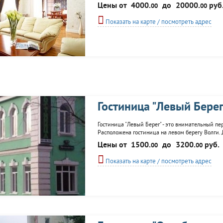
развязкой, можно без труда добраться от ж/д в
Цены от
4000.
до
20000.
руб
00
00
и старинный элементы декора. К
Показать на карте / посмотреть адрес
Гостиница "Левый Берег
Гостиница "Левый Берег" - это внимательный п
Расположена гостиница на левом берегу Волги.
Цены от
1500.
до
3200.
руб.
00
00
Показать на карте / посмотреть адрес