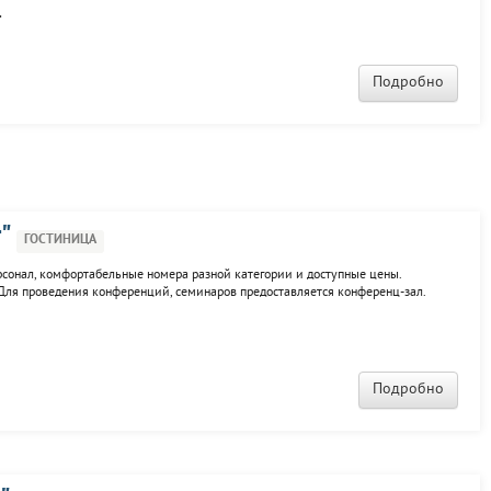
окзала или аэропорта. Все интерьеры номеров сочетают современную классику
.
Подробно
"
ГОСТИНИЦА
ерсонал, комфортабельные номера разной категории и доступные цены.
 Для проведения конференций, семинаров предоставляется конференц-зал.
Подробно