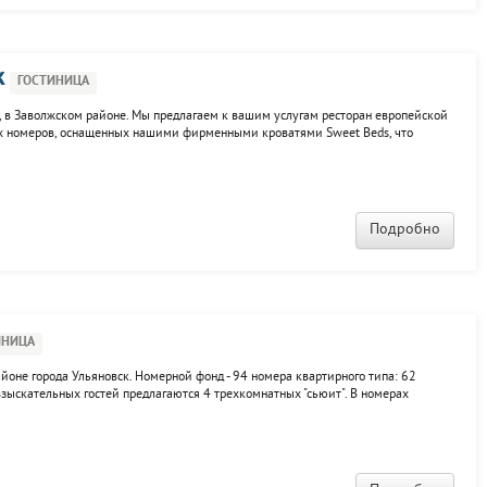
k
ГОСТИНИЦА
, в Заволжском районе. Мы предлагаем к вашим услугам ресторан европейской
ных номеров, оснащенных нашими фирменными кроватями Sweet Beds, что
 комфортным. До отеля легко доехать от международного аэропорта
45 минут на...
Подробно
ИНИЦА
йоне города Ульяновск. Номерной фонд - 94 номера квартирного типа: 62
 взыскательных гостей предлагаются 4 трехкомнатных "сьюит". В номерах
нические принадлежности. В здании гостиницы постояльцы могут посетить кафе-