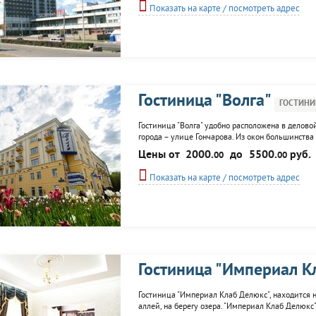
Показать на карте / посмотреть адрес
Гостиница "Волга"
ГОСТИНИ
Гостиница "Волга" удобно расположена в делово
города – улице Гончарова. Из окон большинств
Удачное расположение позволяет посетителям 
Цены от
2000.
до
5500.
руб.
00
00
развлекательной программой. Рядом c...
Показать на карте / посмотреть адрес
Гостиница "Империал К
Гостиница "Империал Клаб Делюкс", находится н
аллей, на берегу озера. "Империал Клаб Делюкс