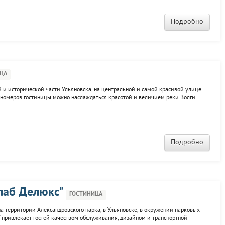
Подробно
ЦА
й и исторической части Ульяновска, на центральной и самой красивой улице
а номеров гостиницы можно наслаждаться красотой и величием реки Волги.
гостиницы совмещать насыщенные деловые будни с разнообразной культурно-
Подробно
лаб Делюкс"
ГОСТИНИЦА
а территории Александровского парка, в Ульяновске, в окружении парковых
" привлекает гостей качеством обслуживания, дизайном и транспортной