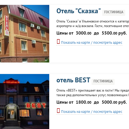
Отель "Сказка"
ГОСТИНИЦА
Отель "Сказка" в Ульяновске относится к катего
аэропорта и ж/д вокзала. Гости, посетившие о
техническим оснащением и высоким сервисом обс
Цены от
3000.
до
5500.
руб.
00
00
Показать на карте / посмотреть адрес
отель BEST
ГОСТИНИЦА
Отель «BEST» приглашает вас в гости! Мы пред
также ряд дополнительных услуг, позволяющих 
позволит Вам легко и быстро добраться в любую
Цены от
1800.
до
5000.
руб.
00
00
обслуживание...
Показать на карте / посмотреть адрес