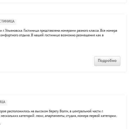
СТИНИЦА
и г. Ульяновска. Гостиница представлена номерами разного класса. Все номера
омфортного отдыха. В нашей гостинице возможно размещение как в
о типа. К услугам посетителей: сауна, кафе, детская площадка, бильярд,
Подробно
ИЦА
торое расположилось на высоком берегу Волги, в центральной части г.
 нескольких категорий: люкс, апартаменты, студия, номера первой категории.
 для переговоров, парикмахерская, бар, ресторан.
.