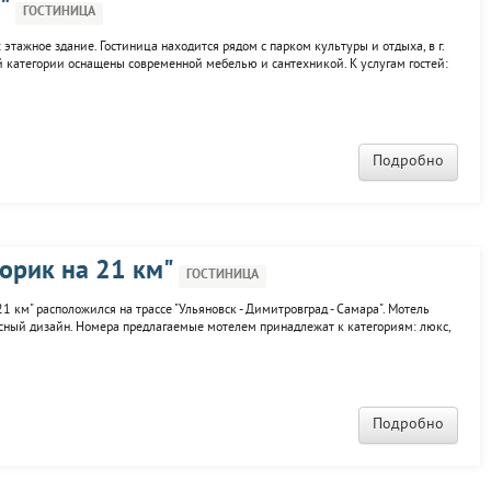
"
ГОСТИНИЦА
 этажное здание. Гостиница находится рядом с парком культуры и отдыха, в г.
й категории оснащены современной мебелью и сантехникой. К услугам гостей:
ран, бар, буфет, парикмахерская.
Подробно
орик на 21 км"
ГОСТИНИЦА
 км" расположился на трассе "Ульяновск - Димитровград - Самара". Мотель
сный дизайн. Номера предлагаемые мотелем принадлежат к категориям: люкс,
е.
Подробно