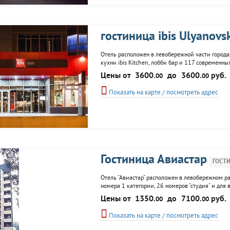
гостиница ibis Ulyanovs
Отель расположен в левобережной части города
кухни ibis Kitchen, лобби бар и 117 современ
позволит сделать ваше пребывание максимально
Цены от
3600.
до
3600.
руб.
00
00
Ульяновск (Баратаевка), вам понадобится всего 
Показать на карте / посмотреть адрес
Гостиница Авиастар
ГОСТ
Отель "Авиастар" расположен в левобережном ра
номера 1 категории, 26 номеров "студия" и для
оборудованы кухни, Wi-Fi, TV, в ванной - гигие
Цены от
1350.
до
7100.
руб.
00
00
бар, сауну...
Показать на карте / посмотреть адрес