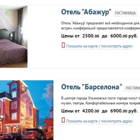
Отель "Абажур"
ГОСТИНИЦА
Отель "Абажур" предлагает всё необходимое для
встреч, конференций предоставляется конференц-
стандарт, бильярд, экскурсионное сопровождени
Цены от
2500.
до
6000.
руб.
00
00
Показать на карте / посмотреть адрес
Отель "Барселона"
ГОСТИН
В центре города Ульяновска гости города могут 
музеи, театры. Комфортабельные номера понра
положительных эмоций. К услугам гостей: рестора
Цены от
4200.
до
6900.
руб.
00
00
Показать на карте / посмотреть адрес