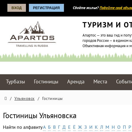
ВХОД
РЕГИСТРАЦИЯ
Сдаёте жилье?
Подайте своё объяв
ТУРИЗМ И О
Апартос — это ваш гид и попу
городов России — в едином к
Объективная информация и 
Турбазы
Гостиницы
Аренда
Места
Событ
/
Ульяновск
/
Гостиницы
Гостиницы Ульяновска
Найти по алфавиту
А
Б
В
Г
Д
Е
Ё
Ж
З
И
К
Л
М
Н
О
П
Р