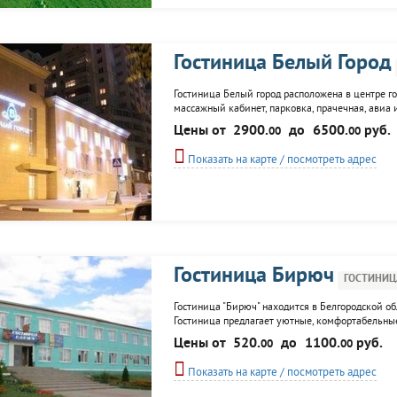
Гостиница Белый Город
Гостиница Белый город расположена в центре го
массажный кабинет, парковка, прачечная, авиа 
зал, переговорная комната, аренда офисного об
Цены от
2900.
до
6500.
руб.
00
00
организация экскурсий.
Показать на карте / посмотреть адрес
Гостиница Бирюч
ГОСТИНИЦ
Гостиница "Бирюч" находится в Белгородской об
Гостиница предлагает уютные, комфортабельные 
гостей автомобильная парковка, факсимильная с
Цены от
520.
до
1100.
руб.
00
00
центров и центральный рынок.
Показать на карте / посмотреть адрес