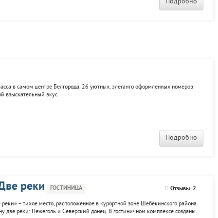
Подробно
класса в самом центре Белгорода. 26 уютных, элеганто оформленных номеров
й взыскательный вкус.
Подробно
Две реки
ГОСТИНИЦА
Отзывы: 2
е реки» – тихое место, расположенное в курортной зоне Шебекинского района
дну две реки: Нежеголь и Северский донец. В гостиничном комплексе созданы