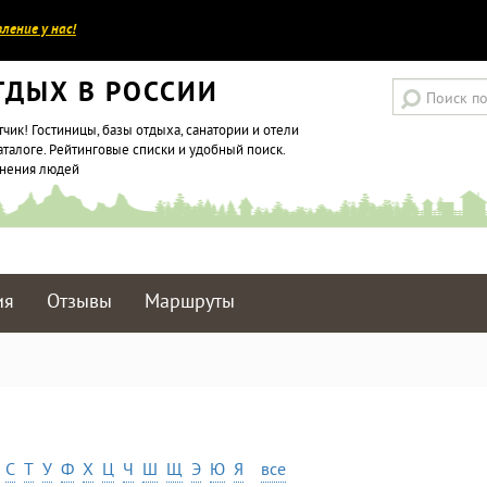
ление у нас!
ТДЫХ В РОССИИ
тчик! Гостиницы, базы отдыха, санатории и отели
аталоге. Рейтинговые списки и удобный поиск.
мнения людей
ия
Отзывы
Маршруты
С
Т
У
Ф
Х
Ц
Ч
Ш
Щ
Э
Ю
Я
все