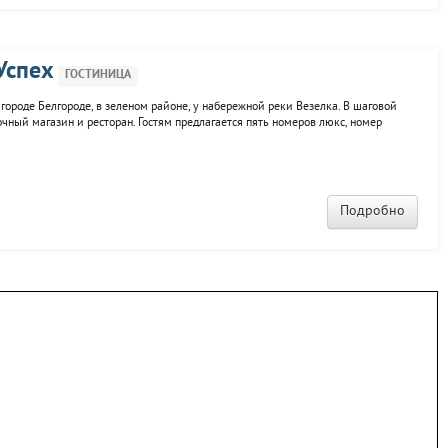
Успех
ГОСТИНИЦА
 городе Белгороде, в зеленом районе, у набережной реки Везелка. В шаговой
очный магазин и ресторан. Гостям предлагается пять номеров люкс, номер
- кухня с СВЧ, посудой, холодильником, электрочайником, полные удобства,
Подробно