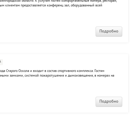
 Белгородской области. К услугам гостей комфортабельные номера, ресторан,
ным клиентам предоставляется конференц зал, оборудованный всей
с, принтер, ксерокс.
Подробно
А
да Старого Оскола и входит в состав спортивного комплекса. Гостям
онными замками, системой пожаротушения и дымоизвещения, в номерах на
а территории, для любителей комфорта предусмотрен двухместный "люкс -
Подробно