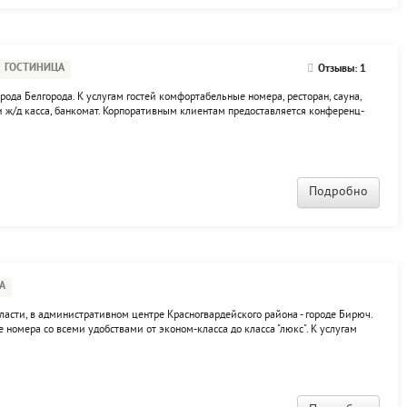
ГОСТИНИЦА
Отзывы: 1
рода Белгорода. К услугам гостей комфортабельные номера, ресторан, сауна,
и ж/д касса, банкомат. Корпоративным клиентам предоставляется конференц-
орудования, услуги переводчика. Для любителей активного отдыха -
Подробно
А
ласти, в административном центре Красногвардейского района - городе Бирюч.
номера со всеми удобствами от эконом-класса до класса "люкс". К услугам
вязь, вызов такси. Недалеко от гостиницы находятся несколько торговых