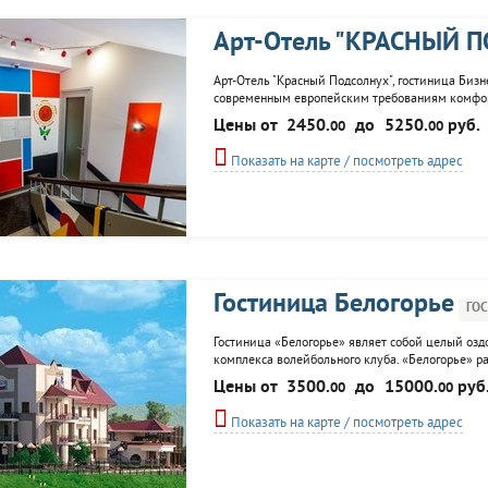
Арт-Отель "КРАСНЫЙ 
Арт-Отель "Красный Подсолнух", гостиница Биз
современным европейским требованиям комфорт
!!!
Цены от
2450.
до
5250.
руб.
00
00
Показать на карте / посмотреть адрес
Гостиница Белогорье
ГО
Гостиница «Белогорье» являет собой целый озд
комплекса волейбольного клуба. «Белогорье» ра
услугам гостей комфортабельные номера, баня, 
Цены от
3500.
до
15000.
руб
00
00
лечебными свойствами. Для...
Показать на карте / посмотреть адрес