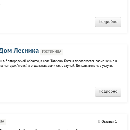
лице, есть банкетный зал, работают ресторан и кафе, оборудована сауна с
.
Подробно
 Дом Лесника
ГОСТИНИЦА
 в Белгородской области, в селе Таврово. Гостям предлагается размещение в
х номерах "люкс", и отдельных домиках с сауной. Дополнительные услуги:
хоты, кейтеринг, обслуживание в номерах, организация банкетов.
Подробно
ЦА
Отзывы: 1