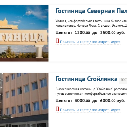
Гостиница Северная Па
Уютная, комфортабельная гостиница бизнес-клас
Кондиционер. Номера Люкс, Стандарт, Эконом. Д
Цены от
1200.
до
2500.
руб.
00
00
Показать на карте / посмотреть адрес
Гостиница Стойлянка
ГОС
Высококлассная гостиница "Стойлянка" располож
путешественникам комфортабельное размещение 
гостинице, предлагает широкий выбор блюд тра
Цены от
3000.
до
6000.
руб.
00
00
кабельное телевидение, телефонная связь. Гостя
Показать на карте / посмотреть адрес