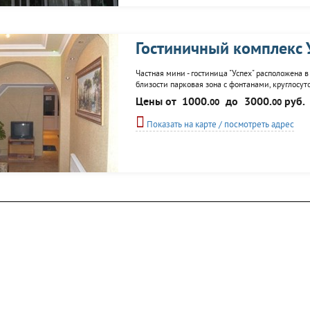
Гостиничный комплекс 
Частная мини - гостиница "Успех" расположена в
близости парковая зона с фонтанами, круглосут
стандарт и два номера класса эконом. В каждом 
Цены от
1000.
до
3000.
руб.
00
00
Wi-Fi, кабельное TV, DVD с...
Показать на карте / посмотреть адрес