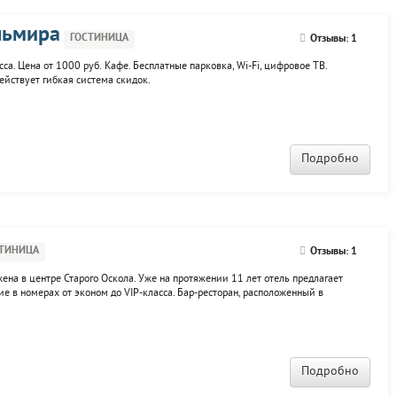
льмира
ГОСТИНИЦА
Отзывы: 1
са. Цена от 1000 руб. Кафе. Бесплатные парковка, Wi-Fi, цифровое ТВ.
ействует гибкая система скидок.
Подробно
ТИНИЦА
Отзывы: 1
ена в центре Старого Оскола. Уже на протяжении 11 лет отель предлагает
в номерах от эконом до VIP-класса. Бар-ресторан, расположенный в
диционной русской и европейской кухни, в каждый номер проведено
м доступны услуги...
Подробно