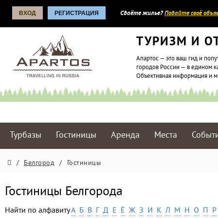
ВХОД
РЕГИСТРАЦИЯ
Сдаёте жилье?
Подайте своё объяв
ТУРИЗМ И О
Апартос — это ваш гид и попу
городов России — в едином к
Объективная информация и 
Турбазы
Гостиницы
Аренда
Места
Событ
/
Белгород
/
Гостиницы
Гостиницы Белгорода
Найти по алфавиту
А
Б
В
Г
Д
Е
Ё
Ж
З
И
К
Л
М
Н
О
П
Р