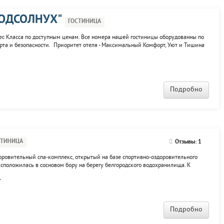
ПОДСОЛНУХ"
ГОСТИНИЦА
нес Класса по доступным ценам. Все номера нашей гостиницы оборудованны по
а и безопасности. Приоритет отеля - Максимальный Комфорт, Уют и Тишина
Подробно
СТИНИЦА
Отзывы: 1
оровительный спа-комплекс, открытый на базе спортивно-оздоровительного
сположилась в сосновом бору на берегу белгородского водохранилища. К
сауна, ресторан. Гостиница снабжается водой из скважины, обладающей
.
Подробно