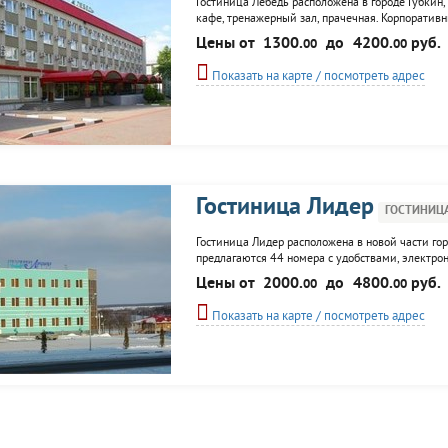
Гостиница Лебедь расположена в городе Губкин,
кафе, тренажерный зал, прачечная. Корпоратив
необходимой техникой. Для деловых людей - фак
Цены от
1300.
до
4200.
руб.
00
00
Показать на карте / посмотреть адрес
Гостиница Лидер
ГОСТИНИЦ
Гостиница Лидер расположена в новой части горо
предлагаются 44 номера с удобствами, электр
солнечной стороне - кондиционеры, TV, Wi-Fi н
Цены от
2000.
до
4800.
руб.
00
00
президент". К услугам гостей - гольф клуб...
Показать на карте / посмотреть адрес