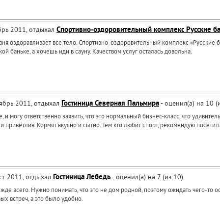
ябрь 2011, отдыхал
Спортивно-оздоровительный комплекс Русские б
баня оздоравливает все тело. Спортивно-оздоровительный комплекс «Русские 
кой баньке, а хочешь иди в сауну. Качеством услуг осталась довольна.
оябрь 2011, отдыхал
Гостиница Северная Пальмира
- оценил(а) на 10 (
 и могу ответственно заявить, что это нормальный бизнес-класс, что удивитель
и приветлив. Кормят вкусно и сытно. Тем кто любит спорт, рекомендую посети
уст 2011, отдыхал
Гостиница Лебедь
- оценил(а) на 7 (из 10)
ежде всего. Нужно понимать, что это не дом родной, поэтому ожидать чего-то 
х встреч, а это было удобно.