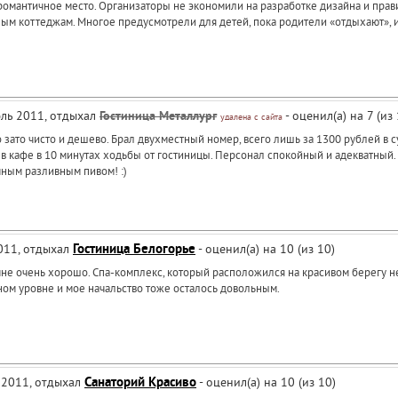
романтичное место. Организаторы не экономили на разработке дизайна и прави
ым коттеджам. Многое предусмотрели для детей, пока родители «отдыхают», им
юль 2011, отдыхал
Гостиница Металлург
- оценил(а) на 7 (из 
удалена с сайта
 зато чисто и дешево. Брал двухместный номер, всего лишь за 1300 рублей в 
в кафе в 10 минутах ходьбы от гостиницы. Персонал спокойный и адекватный. Да
чным разливным пивом! :)
2011, отдыхал
Гостиница Белогорье
- оценил(а) на 10 (из 10)
не очень хорошо. Спа-комплекс, который расположился на красивом берегу не
ом уровне и мое начальство тоже осталось довольным.
й 2011, отдыхал
Санаторий Красиво
- оценил(а) на 10 (из 10)