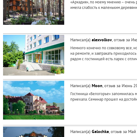
«Аркадия», по моему мнению – очень 
имела слабость к маленьким деревянн
Написал(а)
alexvolkov
, отзыв за И
Немного конечно по совковому все, но
на ремонте, и завтракать приходилось 
рядом с гостиницей есть ларек с отли
Написал(а)
Moon
, отзыв за Июнь 
Гостиница «Белогорье» запомнилась м
приехала. Семинар прошел на достойн
Написал(а)
Galochka
, отзыв за Ма