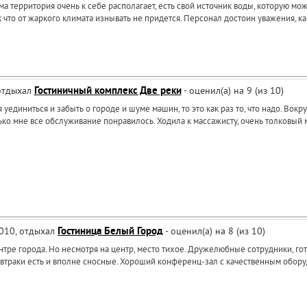
ама территория очень к себе располагает, есть свой источник воды, которую мо
 что от жаркого климата изнывать не придется. Персонал достоин уважения, ка
 отдыхал
Гостиничный комплекс Две реки
- оценил(а) на 9 (из 10)
я уединиться и забыть о городе и шуме машин, то это как раз то, что надо. Вок
ько мне все обслуживание понравилось. Ходила к массажисту, очень толковый 
2010, отдыхал
Гостиница Белый Город
- оценил(а) на 8 (из 10)
нтре города. Но несмотря на центр, место тихое. Дружелюбные сотрудники, го
 Завтраки есть и вполне сносные. Хороший конференц-зал с качественным обор