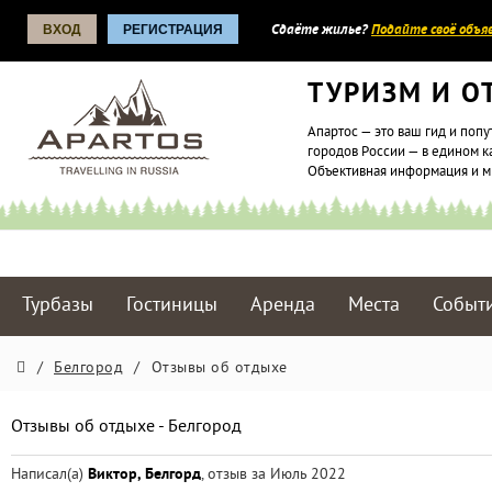
ВХОД
РЕГИСТРАЦИЯ
Сдаёте жилье?
Подайте своё объяв
ТУРИЗМ И О
Апартос — это ваш гид и попу
городов России — в едином к
Объективная информация и 
Турбазы
Гостиницы
Аренда
Места
Событ
/
Белгород
/
Отзывы об отдыхе
Отзывы об отдыхе - Белгород
Написал(а)
Виктор, Белгорд
, отзыв за Июль 2022