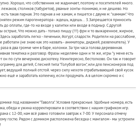
упно. Хорошо, что собственник не жадничает, поэтому и посетителей много.
 лежаков, столиков (табуретов), рваные зонты-понимаю, и не дешево. Но
есть такая парная. Это парная а не хамам, и пишется с двумя м: "хаммам". Что
понятен режим парогенератора - ждешь, ждешь... 3.Запрещается приносить
 до оплаты, где-то на входе у калитки или входе в подныр. С другой
 острые, Что можно дать - только пиццу (!!!) фри и то выжаренное, жирное,
Здесь заработать легко - печеньки, йогурт, сладости. Родители на расслабоне,
 работали (не знаю как это назвать - аниматоры, диджей, развлекатель). У
аза в два громче чем в баре, колонки. За три часа голова деревянная.
итивная тематика и разговор. Фразы неделями одни и те же, игры "у меня есть
ет он по сути вечернюю дискотеку. Неинтересно, бестолково. Он так и говорит
ограмму для детей, С песней типа "Голубой вогон", или для пенсионеров под
твует, ведущий полный отстой. через силу нехотя отрабатывающий свой кусок
ожно ещё и заработать копеечку, если продумать. А в целом скромно и с
омике под названием "Таволга". Условия прекрасные. Удобные номера, есть
рака, обеда и ужина корректировали в соответствии с нашим графиком игр.
на с 12-00, нам всё равно готовили завтрак к 7-00. У персонала отмечу
му гостю. Рядом с домиком расположена беседка с мангалом - мы устроили
!