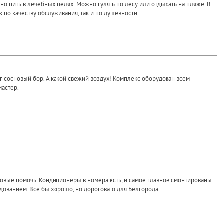
жно пить в лечебных целях. Можно гулять по лесу или отдыхать на пляже. В
к по качеству обслуживания, так и по душевности.
руг сосновый бор. А какой свежий воздух! Комплекс оборудован всем
мастер.
товые помочь. Кондиционеры в номера есть, и самое главное смонтированы
удованием. Все бы хорошо, но дороговато для Белгорода.