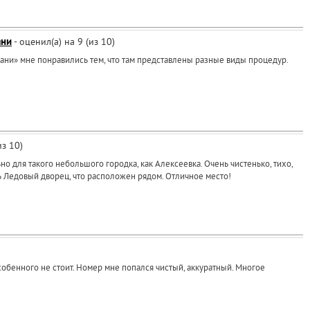
ани
- оценил(а) на 9 (из 10)
бани» мне понравились тем, что там представлены разные виды процедур.
из 10)
но для такого небольшого городка, как Алексеевка. Очень чистенько, тихо,
ть Ледовый дворец, что расположен рядом. Отличное место!
особенного не стоит. Номер мне попался чистый, аккуратный. Многое