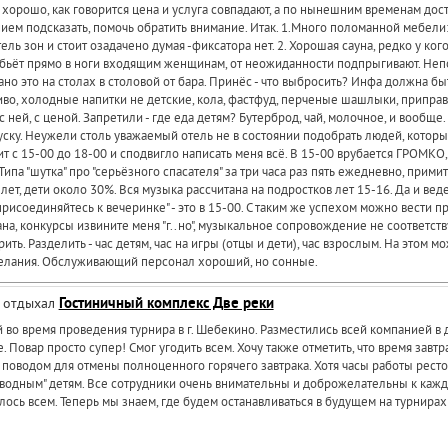
 хорошо, как говорится цена и услуга совпадают, а по нынешним временам дост
нием подсказать, помочь обратить внимание. Итак. 1.Много поломанной мебели:
ль зон и стоит озадачено думая -фиксатора нет. 2. Хорошая сауна, редко у кого 
пар бьёт прямо в ноги входящим женщинам, от неожиданности подпрыгивают. Не
о это на столах в столовой от бара. Принёс - что выбросить? Инфа должна быть
пиво, холодные напитки не детские, кола, фастфуд, перченые шашлыки, приправы
ней, с ценой. Запретили - где еда детям? Бутерброд, чай, молочное, и вообще. 
акуску. Неужели столь уважаемый отель не в состоянии подобрать людей, которые
т с 15-00 до 18-00 и сподвигло написать меня всё. В 15-00 врубается ГРОМКО, р
. Типа "шутка" про "серьёзного спасателя" за три часа раз пять ежедневно, прим
лет, дети около 30%. Вся музыка рассчитана на подростков лет 15-16. Да и вед
рисоединяйтесь к вечеринке" - это в 15-00. С таким же успехом можно вести пр
мана, конкурсы извините меня "г..но", музыкальное сопровождение не соответс
ть. Разделить - час детям, час на игры (отцы и дети), час взрослым. На этом м
ожелания. Обслуживающий персонал хороший, но сонные.
, отдыхал
Гостиничный комплекс Две реки
во время проведения турнира в г. Шебекино. Разместились всей компанией в д
. Повар просто супер! Смог угодить всем. Хочу также отметить, что время завт
оводом для отмены полноценного горячего завтрака. Хотя часы работы рестора
водным" детям. Все сотрудники очень внимательны и доброжелательны к каждо
ось всем. Теперь мы знаем, где будем останавливаться в будущем на турнирах