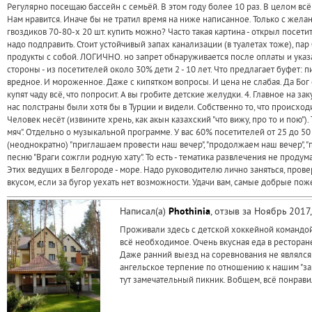
Регулярно посещаю бассейн с семьёй. В этом году более 10 раз. В целом всё
Нам нравится. Иначе бы не тратил время на ниже написанное. Только с жела
гвоздиков 70-80-х 20 шт. купить можно? Часто такая картина - открыл посетите
надо подправить. Стоит устойчивый запах канализации (в туалетах тоже), 
продукты с собой. ЛОГИЧНО. но запрет обнаруживается после оплаты и указан
стороны - из посетителей около 30% дети 2 - 10 лет. Что предлагает буфет: 
вредное. И мороженное. Даже с кипятком вопросы. И цена не слабая. Да Бог с 
купят чаду всё, что попросит. А вы гробите детские желудки. 4. Главное на з
нас полстраны были хотя бы в Турции и видели. Собственно то, что происходи
Человек несёт (извините хрень, как акын казахский "что вижу, про то и пою")
мяч". Отдельно о музыкальной программе. У вас 60% посетителей от 25 до 50 
(неоднократно) "приглашаем провести наш вечер", "продолжаем наш вечер", "п
песню "Враги сожгли родную хату". То есть - тематика развлечения не проду
Этих ведущих в Белгороде - море. Надо руководителю лично заняться, провери
вкусом, если за бугор уехать нет возможности. Удачи вам, самые добрые п
Написал(а)
Phothinia
, отзыв за Ноябрь 2017
Проживали здесь с детской хоккейной командой 
всё необходимое. Очень вкусная еда в ресторане
Даже ранний выезд на соревнования не являлся п
ангельское терпение по отношению к нашим "за
тут замечательный пикник. Вобщем, всё понравил