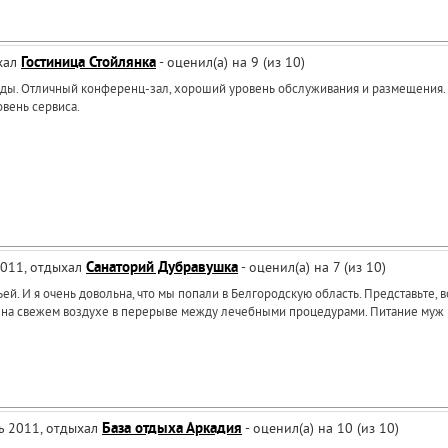
ыхал
Гостиница Стойлянка
- оценил(а) на 9 (из 10)
езды. Отличный конференц-зал, хороший уровень обслуживания и размещения.
овень сервиса.
2011, отдыхал
Санаторий Дубравушка
- оценил(а) на 7 (из 10)
ей. И я очень довольна, что мы попали в Белгородскую область. Представьте, 
и на свежем воздухе в перерыве между лечебными процедурами. Питание муж 
ль 2011, отдыхал
База отдыха Аркадия
- оценил(а) на 10 (из 10)