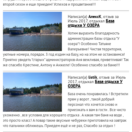
второй сезон и еще приедем! Успехов и процветания!!!
Написал(а)
АлексК
, отзыв за
Июль 2017, отдыхал
База
отдыха У ОЗЕРА
Хотим выразить благодарность
администрации базы отдыха "У
озера"! Особенно Татьяне
Валерьевне! Чистая территория,
уютные номера, порядок. 3 год ездим на базу, но на этом не остановимся!
Приятно увидеть "старых" администраторов-Аня вежливая, приветливая! Так
же спасибо Крестине, Антону и Анжеле! Особенно спасибо за баню!!!
Написал(а)
listik
, отзыв за Июль
2017, отдыхал
База отдыха У
ОЗЕРА
База очень понравилась ! Встретили
прям у ворот , такой добрый
персонал что хочется сново и
приезжать к вам в гости . Все чисто
ухоженно , все условия для хорошего отдыха . А какая там баня на воде ,
это просто класс! А повар такие вкусные чебуреки приготовила на завтрак
что пальчики оближешь. Приедем ещё и не раз, Спасибо за отдых !