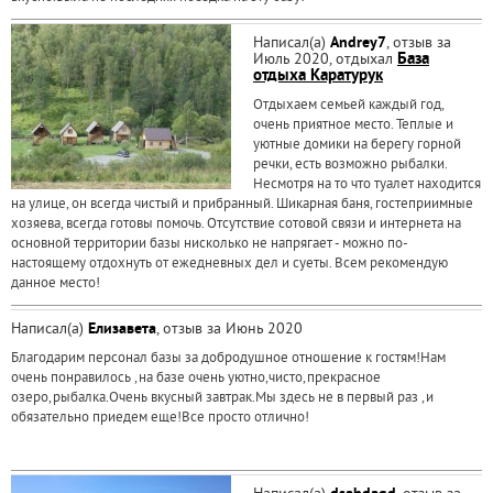
Написал(а)
Andrey7
, отзыв за
Июль 2020, отдыхал
База
отдыха Каратурук
Отдыхаем семьей каждый год,
очень приятное место. Теплые и
уютные домики на берегу горной
речки, есть возможно рыбалки.
Несмотря на то что туалет находится
на улице, он всегда чистый и прибранный. Шикарная баня, гостеприимные
хозяева, всегда готовы помочь. Отсутствие сотовой связи и интернета на
основной территории базы нисколько не напрягает - можно по-
настоящему отдохнуть от ежедневных дел и суеты. Всем рекомендую
данное место!
Написал(а)
Елизавета
, отзыв за Июнь 2020
Благодарим персонал базы за добродушное отношение к гостям!Нам
очень понравилось ,на базе очень уютно,чисто,прекрасное
озеро,рыбалка.Очень вкусный завтрак.Мы здесь не в первый раз ,и
обязательно приедем еще!Все просто отлично!