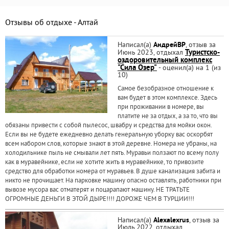
Отзывы об отдыхе - Алтай
Написал(а)
АндрейВР
, отзыв за
Июнь 2023, отдыхал
Туристско-
оздоровительный комплекс
"Сила Озер"
- оценил(а) на 1 (из
10)
Самое безобразное отношение к
вам будет в этом комплексе. Здесь
при проживании в номере, вы
платите не за отдых, а за то, что вы
обязаны привести с собой пылесос, швабру и средства для мойки окон.
Если вы не будете ежедневно делать генеральную уборку вас оскорбят
всем набором слов, которые знают в этой деревне. Номера не убраны, на
холодильнике пыль не смывали лет пять. Муравьи ползают по всему полу
как в муравейнике, если не хотите жить в муравейнике, то привозите
средство для обработки номера от муравьев. В душе канализация забита и
никто не прочищает. На парковке машину опасно оставлять, работники при
вывозе мусора вас отматерят и поцарапают машину. НЕ ТРАТЬТЕ
ОГРОМНЫЕ ДЕНЬГИ В ЭТОЙ ДЫРЕ!!!! ДОРОЖЕ ЧЕМ В ТУРЦИИ!!!
Написал(а)
Alexalexrus
, отзыв за
Июль 2022, отдыхал