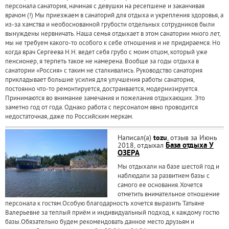
персонала санатория, начиная с девушки на ресепшене и заканчивая
врачом (!) Мы приезжаем в санаторий для отдыха и укрепления здоровья, а
из-за хамства и необоснованной грубости отдельных сотрудников были
вынуждены нервничать. Наша семья отдыхает в этом санатории много лет,
мы не требуем какого-то особого к себе отношения и не придираемся. Но
когда врач Сергеева Н.Н. ведет себя грубо с моим отцом, который уже
пенсионер, я терпеть такое не намерена. Вообще за годы отдыха в
санатории «Россия» с таким не сталкивались. Руководство санатория
прикладывает большие усилия для улучшения работы санатория,
постоянно что-то ремонтируется, достраивается, модернизируется.
Принимаются во внимание замечания и пожелания отдыхающих. Это
заметно год от года. Однако работа с персоналом явно проводится
недостаточная, даже по Российским меркам.
Написал(а)
tozu
, отзыв за Июнь
2018, отдыхал
База отдыха У
ОЗЕРА
Мы отдыхали на базе шестой год и
наблюдали за развитием базы с
самого ее основания.Хочется
отметить внимательное отношение
персонала к гостям.Особую благодарность хочется выразить Татьяне
Валерьевне за теплый приём и индивидуальный подход, к каждому гостю
базы.Обязательно будем рекомендовать данное место друзьям и