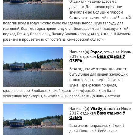
Отдыхали неделю вдвоем с
дочерью. Достаточно приятное
впечатление! Большим плюсом
базы является чистый пляж! Чистый
пологий вход в воду! можно было бы сделать небольшую запруду для
малышей. Водные горки приветствуются. Благодарим за индивидуальный
подход Татьяну Валерьевну, Ларису Владимировну, Анну, Антона!!! Желаем
развития и процветания. от гостей из Кемеровской области.
Написал(а)
Popov
, отзыв за Июль
2017, отдыхал
База отдыха У
ОЗЕРА
База отдыха «У озера», что может
быть лучше для людей желающих
отдохнуть от городской суеты и
шума! Прекрасная природа,
красивое озеро. Вдобавок к такой красоте комфортабельная база,
ухоженная территория, внимательный персонал!!! До новых встреч!
Написал(а)
Vitaliy
, отзыв за Июль
2017, отдыхал
База отдыха У
ОЗЕРА
База очень понравилась! Были 5
дней. Пляж на 5. Ребёнок не