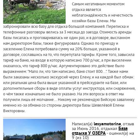
Самым негативным моментом
отдыха является
неблагонадёжность и нечестность
хозяйки базы Елены. Мы
забронировали всю базу для отдыха большой компанией. Переписка и
телефонные разговоры велись за 3 месяца до заезда. Стоимость аренды
базы писалась и проговаривалась не один раз, и в договоре, высланном
нам директором базы, также фигурировала. Однако по приезду и
заселению Елена потребовала сумму на 20% больше, указанной в
договоре, сославшись на то, что перепутала тарифы. Кроме того, завысила
тариф на баню, на входе в которую написано 700 р/час, а при выселении
оказалось, что тариф 800 р/час. Аргументировано это действие было
выражением: "Мало ли, что там написано, баня стоит 800...". Также нами
были заказаны несколько экскурсий через Елену, и на каждой был обман:
или реальная цена была выше указанной в прейскуранте на базе, или
дополнительные сборы в виде оплаты услуг инструктора, или снаряжения,
о чём также изначально не было указано. На эти вопросы в ответ мы
получили лишь её молчание... Никому не рекомендую Бийскую завалинку
именно из-за обмана со стороны директора базы Шевелёвой Елены
Викторовны.
Написал(а)
lesyamotorina
, отзыв
за Июнь 2016, отдыхал
База
отдыха У ОЗЕРА
- оценил(а) на
9 (из 10)