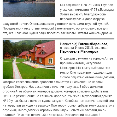
Мы отдыхали с 20-21 июня группой
учащихся гимназии № 79 г.Барнаула.
Хотим выразить благодарность
персоналу базы, директору за
радушный прием. Очень довольны уютными номерами, вкусной кухней.
Порадовало и отсутствие комаров! Замечательно организовано все для
отдыха. Спасибо! Будем рады посетить вас вновь! Наталья Александровна
Написал(а)
ЕвгенияВоронова
,
отзыв за Июнь 2015, отдыхал
Парк-отель Манжерок
Отдыхали с мужем на горном Алтае
прошлым летом, на турбазе
Манжерок Мы сразу выбрали- это
место. Оно идеально подходит для
тихого отдыха с маленькими детьми,
которые хотят спокойно провести свой отпуск. Размещение на этой
турбазе быстрое. Нас заселили в течении получаса. Выбор домиков
огромный: от обычных номеров до люкс номеров со всеми удобствами.
Цены на размещение не слишком дорогие. Мы жили в рубленном домике
№ 10 у нас была в номере кухня, санузел. Какой же там замечательный вид
на горы, при выходе на веранду. Про территорию турбазы могу сказать: она
огромная, много детских игровых площадок. Есть там и бассейн, но он
платный. Пляж там песочный с лежаками. Развлечений там мало 2