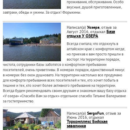
проживания, обслуживания. Особо
вкусные, душой приготовленные,
завтраки, обеды и ужины. За отдых! Форыкины.
Написал(а)
Уозера
, отзыв за
Август 2016, отдыхал
База
отдыха У ОЗЕРА
Всегда считала, что отдохнуть в
алтайском крае с комфортом негде,
но приехав к вам просто пришли в
восторг. На территории порядок,
чистота, сотрудники базы заботятся о комфортном пребывании
посетителей, очень приветливы. В номерах порядок, единственный минус
в номерах без окон душновато. На территории настолько все продумано
для комфорта пребывания всех посетителей и тех, кто хочет побыть в
тишине и тех, кто хочет более активного пребывания на территории.
Всегда будем рекомендовать своим друзьям и знакомым вашу базу отдыха
«У озера» «Спасибо Вам за отдых» отдельное спасибо Татьяне Валерьевне
за гостеприимство.
Написал(а)
SergoFun
, отзыв за
Июнь 2016, отдыхал
Туркомплекс Бийская
завалинка