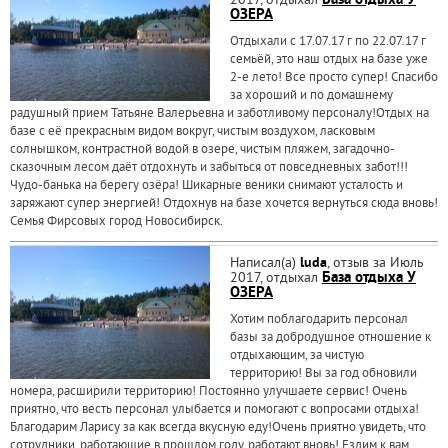
2017, отдыхал
База отдыха У
ОЗЕРА
Отдыхали с 17.07.17 г по 22.07.17 г
семьёй, это наш отдых на базе уже
2-е лето! Все просто супер! Спасибо
за хороший и по домашнему
радушный прием Татьяне Валерьевна и заботливому персоналу!Отдых на
базе с её прекрасным видом вокруг, чистым воздухом, ласковым
солнышком, контрастной водой в озере, чистым пляжем, загадочно-
сказочным лесом даёт отдохнуть и забыться от повседневных забот!!!
Чудо-банька на берегу озёра! Шикарные веники снимают усталость и
заряжают супер энергией! Отдохнув на базе хочется вернуться сюда вновь!
Семья Фирсовых город Новосибирск.
Написал(а)
luda
, отзыв за Июль
2017, отдыхал
База отдыха У
ОЗЕРА
Хотим поблагодарить персонал
базы за добродушное отношение к
отдыхающим, за чистую
территорию! Вы за год обновили
номера, расширили территорию! Постоянно улучшаете сервис! Очень
приятно, что весть персонал улыбается и помогают с вопросами отдыха!
Благодарим Ларису за как всегда вкусную еду!Очень приятно увидеть, что
сотрудники, работающие в прошлом году, работают вновь! Ездим к вам