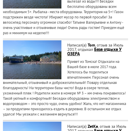
вылезал из воды!!! Беседки
бесплатно оборудованы всем
необходимым 5+. Рыбалка - места оборудованы. Территория на 5+! Газон
подстрижен везде чистота! Убирают мусор по первой просьбе! За
велосипед персоналу огромное спасибо! Татьяне Валерьевне и Антону -
очень участливые и отзывчивые люди! Очень рады гостям! Приедем ещё
раз и минимум на неделю!!!
Написал(а)
Tom
, отзыв за Июль
2017, отдыхал
База отдыха У
ОЗЕРА
Привет из Томска! Отдыхали на
Вашей базе в июле 2017 года.
Хотелось бы поделиться
впечатлением. Персонал очень
внимательный, отзывчивый и доброжелательный! Повару отдельная
благодарность! На территории базы чисто! Вода в озере теплая,
ухоженный пляж ! Родители жили в номере № 3 – им очень понравилось!
Такой уютный и комфортный! Беседки оборудованы электричеством и
водопроводом – это просто чудо, очень удобно! Жаль, что нет магазинчика
– за продуктами приходилось ездить в деревню. В остальном же отдых
удался! Мы уезжали с желанием вернуться!!!
Написал(а)
ZetKa
, отзыв за Июль