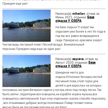
Приедем еще раз!
Написал(а)
mihailov
, отзыв за
Июнь 2021, отдыхал
База
отдыха У ОЗЕРА
На базе отдыха "У озера" мы
отдыхаем уже более 6 лет. Из года в
год мы все равно возвращаемся
сюда. Прекрасно, красивое озеро!
Чистая вода, песчаный пляж! Лесной воздух. Внимательный
персонал.Приедем сюда еще не один раз!
Написал(а)
zayceva
, отзыв за
Август 2020, отдыхал
База
отдыха У ОЗЕРА
Шикарное место для
отдыха.Отличные беседки,чистый
песчаный пляж,стоят горки для
детей и для взрослых на которых
получаешь экстрим.Вечером сидели у костра,пели под гитару песни. Так
было уютно ,территория вся освещена,на корабле играла музыка,все
освещалось светомузыкой. Еще хочу отдельное сказать спасибо персоналу
,все отзывчивые,добрые,всегда позитивные.Повар готовит очень
вкусно.Была не последняя поездка на эту базу!