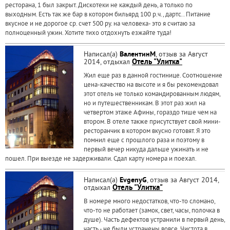
ресторана, 1 был закрыт. Дискотеки не каждый день, а только по
выходным. Есть так же бар в котором бильярд 100 р.ч., дартс.. Питание
вкусное и не дорогое ср. счет 500 ру. на человека- это я считаю за
полноценный ужин. Хотите тихо отдохнуть езжайте туда!
Написал(а)
ВалентинМ
, отзыв за Август
2014, отдыхал
Отель "Улитка"
Жил еще раз в данной гостинице. Соотношение
цена-качество на высоте и я бы рекомендовал
этот отель не только командированным людям,
но и путешественникам. В этот раз жил на
четвертом этаже Афины, гораздо тише чем на
втором. В отеле также присутствует свой мини-
ресторанчик в котором вкусно готовят. Я это
помнил еще с прошлого раза и поэтому в
первый вечер никуда дальше ужинать и не
пошел. При выезде не задерживали. Сдал карту номера и поехал.
Написал(а)
EvgenyG
, отзыв за Август 2014,
отдыхал
Отель "Улитка"
В номере много недостатков, что-то сломано,
что-то не работает (замок, свет, часы, полочка в
душе). Часть дефектов устранили в первый день,
часть - не были устранены вовсе. Чистота в