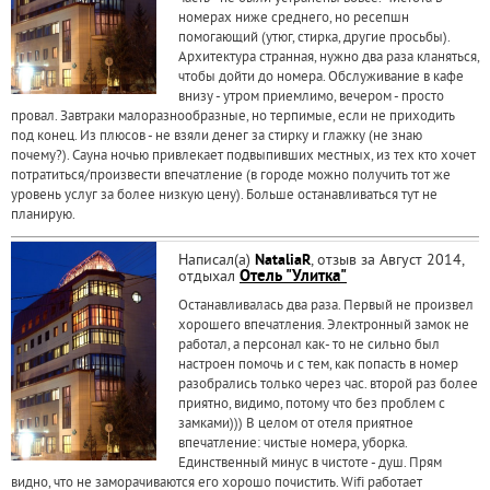
номерах ниже среднего, но ресепшн
помогающий (утюг, стирка, другие просьбы).
Архитектура странная, нужно два раза кланяться,
чтобы дойти до номера. Обслуживание в кафе
внизу - утром приемлимо, вечером - просто
провал. Завтраки малоразнообразные, но терпимые, если не приходить
под конец. Из плюсов - не взяли денег за стирку и глажку (не знаю
почему?). Сауна ночью привлекает подвыпивших местных, из тех кто хочет
потратиться/произвести впечатление (в городе можно получить тот же
уровень услуг за более низкую цену). Больше останавливаться тут не
планирую.
Написал(а)
NataliaR
, отзыв за Август 2014,
отдыхал
Отель "Улитка"
Останавливалась два раза. Первый не произвел
хорошего впечатления. Электронный замок не
работал, а персонал как- то не сильно был
настроен помочь и с тем, как попасть в номер
разобрались только через час. второй раз более
приятно, видимо, потому что без проблем с
замками))) В целом от отеля приятное
впечатление: чистые номера, уборка.
Единственный минус в чистоте - душ. Прям
видно, что не заморачиваются его хорошо почистить. Wifi работает