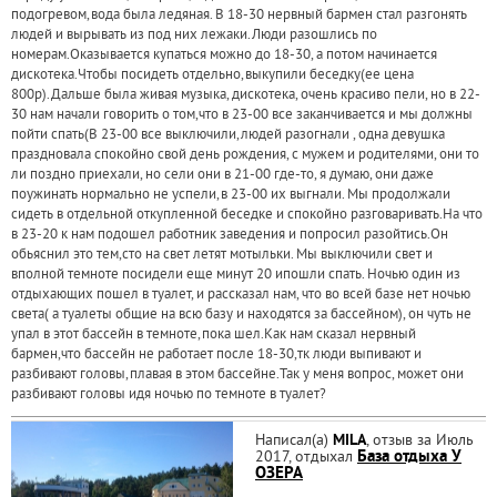
подогревом,вода была ледяная. В 18-30 нервный бармен стал разгонять
людей и вырывать из под них лежаки.Люди разошлись по
номерам.Оказывается купаться можно до 18-30, а потом начинается
дискотека.Чтобы посидеть отдельно,выкупили беседку(ее цена
800р).Дальше была живая музыка, дискотека, очень красиво пели, но в 22-
30 нам начали говорить о том,что в 23-00 все заканчивается и мы должны
пойти спать(В 23-00 все выключили,людей разогнали , одна девушка
праздновала спокойно свой день рождения, с мужем и родителями, они то
ли поздно приехали, но сели они в 21-00 где-то, я думаю, они даже
поужинать нормально не успели,в 23-00 их выгнали. Мы продолжали
сидеть в отдельной откупленной беседке и спокойно разговаривать.На что
в 23-20 к нам подошел работник заведения и попросил разойтись.Он
обьяснил это тем,сто на свет летят мотыльки. Мы выключили свет и
вполной темноте посидели еще минут 20 ипошли спать. Ночью один из
отдыхающих пошел в туалет, и рассказал нам, что во всей базе нет ночью
света( а туалеты общие на всю базу и находятся за бассейном), он чуть не
упал в этот бассейн в темноте,пока шел.Как нам сказал нервный
бармен,что бассейн не работает после 18-30,тк люди выпивают и
разбивают головы,плавая в этом бассейне.Так у меня вопрос, может они
разбивают головы идя ночью по темноте в туалет?
Написал(а)
MILA
, отзыв за Июль
2017, отдыхал
База отдыха У
ОЗЕРА