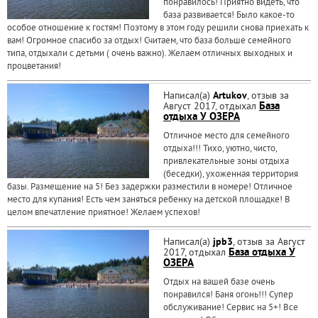
понравилось! Приятно видеть, что
база развивается! Было какое-то
особое отношение к гостям! Поэтому в этом году решили снова приехать к
вам! Огромное спасибо за отдых! Считаем, что база больше семейного
типа, отдыхали с детьми ( очень важно). Желаем отличных выходных и
процветания!
Написал(а)
Artukov
, отзыв за
Август 2017, отдыхал
База
отдыха У ОЗЕРА
Отличное место для семейного
отдыха!!! Тихо, уютно, чисто,
привлекательные зоны отдыха
(беседки), ухоженная территория
базы. Размещение на 5! Без задержки разместили в номере! Отличное
место для купания! Есть чем заняться ребенку на детской площадке! В
целом впечатление приятное! Желаем успехов!
Написал(а)
jpb3
, отзыв за Август
2017, отдыхал
База отдыха У
ОЗЕРА
Отдых на вашей базе очень
понравился! Баня огонь!!! Супер
обслуживание! Сервис на 5+! Все