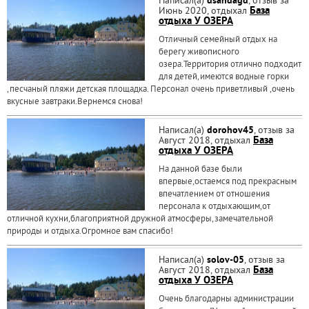
Написал(а)
dsahdagd
, отзыв за
Июнь 2020, отдыхал
База
отдыха У ОЗЕРА
Отличный семейный отдых на
берегу живописного
озера.Территория отлично подходит
для детей,имеются водные горки
,песчаный пляжи детская площадка. Персонал очень приветливый ,очень
вкусные завтраки.Вернемся снова!
Написал(а)
dorohov45
, отзыв за
Август 2018, отдыхал
База
отдыха У ОЗЕРА
На данной базе были
впервые,остаемся под прекрасным
впечатлением от отношения
персонала к отдыхающим,от
отличной кухни,благоприятной дружной атмосферы,замечательной
природы и отдыха.Огромное вам спасибо!
Написал(а)
solov-05
, отзыв за
Август 2018, отдыхал
База
отдыха У ОЗЕРА
Очень благодарны администрации