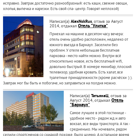
исправно. Завтрак достаточно разнообразный: есть каши, свежие овощи,
хлопья, выпечка и нарезки. Есть свой спа- центр. Говорят неплохой)
Написал(а)
AlexNskRus
, отзыв за Август
2014, отдыхал
Отель "Улитка"
Приехал на машине в десятом часу вечера:
отель очень удобно расположен, недалеко от
южного въезда в Барнаул. Заселили без
проблем. У отеля небольшая бесплатная
парковка - место найти можно. Внутри всё
относительно новое, есть бесплатный wifi,
довольно быстрый. В номере минибар, плоский
телевизор, удобная кровать. Есть халат, все
туалетные принадлежности (кроме расчёски :) ).
Завтрак мог бы быть и побогаче, но заправиться на полдня можно.
Написал(а)
ТатьянаЦ
, отзыв за
Август 2014, отдыхал
Отель
"Барнаул"
Самое лучшее в этой гостинице -
удобное место - рядом жд и авто
вокзал, все виды транспорта. А так -
средненько. Мы ночевали, рядом
селили спортсменов со скидкой похоже, было шумно. А остальное время