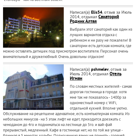
"столовую" - как на военный объект.
Написал(а)
Elis54
, отзыв за Июль
2014, отдыхал
Санаторий
Родник Алтая
Выбрали этот санаторий как один из
лучших вариантов отдыха с
ребенком и ни разу не пожалели! В
санатории есть детская комната, где
можно оставлять детишек под присмотром воспитателя. Персонал очень
внимательный и дружелюбный. Очень довольны отдыхом!
Написал(а)
pshmelev
, отзыв за
Июль 2014, отдыхал
Отель
Игман
По словам местных жителей - самая
дорогая гостиница в городе. хотя
мне так не показалось - 1400р за
одноместный номер с WiFi,
отдельной кухней. Вполне уютно.
Обслуживание на рецепшене адекватное, есть компьютерная комната. Из
небольших минусов - на 5 этаж лифт не едет, приходится доезжать с
чемоданом до 4го и подниматься на лестнице до 5го. и вай-фай
прерывистый, медленный. Кафе в гостинице нет, но по той же улице -