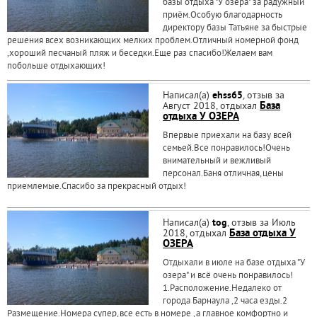
базы отдыха "У озера" за радужный
приём.Особую благодарность
директору базы Татьяне за быстрые
решения всех возникающих мелких проблем.Отличный номерной фонд
,хороший песчаный пляж и беседки.Еще раз спасибо!Желаем вам
побольше отдыхающих!
Написал(а)
ehss65
, отзыв за
Август 2018, отдыхал
База
отдыха У ОЗЕРА
Впервые приехали на базу всей
семьей.Все понравилось!Очень
внимательный и вежливый
персонал.Баня отличная,цены
приемлемые.Спасибо за прекрасный отдых!
Написал(а)
tog
, отзыв за Июль
2018, отдыхал
База отдыха У
ОЗЕРА
Отдыхали в июле на базе отдыха "У
озера" и всё очень понравилось!
1.Расположение.Недалеко от
города Барнаула ,2 часа езды.2
Размещение.Номера супер,все есть в номере ,а главное комфортно и