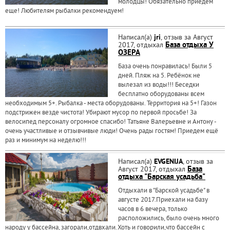
молодцы! Обязательно приедем
еще! Любителям рыбалки рекомендуем!
Написал(а)
jri
, отзыв за Август
2017, отдыхал
База отдыха У
ОЗЕРА
База очень понравилась! Были 5
дней. Пляж на 5. Ребёнок не
вылезал из воды!!! Беседки
бесплатно оборудованы всем
необходимым 5+. Рыбалка - места оборудованы. Территория на 5+! Газон
подстрижен везде чистота! Убирают мусор по первой просьбе! За
велосипед персоналу огромное спасибо! Татьяне Валерьевне и Антону -
очень участливые и отзывчивые люди! Очень рады гостям! Приедем ещё
раз и минимум на неделю!!!
Написал(а)
EVGENIJA
, отзыв за
Август 2017, отдыхал
База
отдыха "Барская усадьба"
Отдыхали в "Барской усадьбе" в
августе 2017.Приехали на базу
часов в 6 вечера, только
расположились, было очень много
народу у бассейна, загорали,отдвхали.Хоть и говорили,что бассейн с