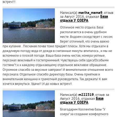
встреч!!!
Написал(а)
mariha_mama9
, отзыв
за Август 2016, отдыхал
База
отдыха У ОЗЕРА
Отличное место отдыха. База
располагается в очень удобном
месте. Водоем соседствует с лесом.
Берег отличный, что очень важно
при купание . Песчаная почва тоже придает плюсы. Хотя мы отдыхали в
дождливую погоду вода от дождя в считанные минуты впиталось , и мы не
вспомнили о плохой погоде. Ваша база очень чистая, номера уютные,
персонал вежливый и гостеприимный. Чувствуешь себя здесь"Особыми
гостями"т.к к каждому отдыхающему отдельное вежливое обращение.
Огромное спасибо за вкусные завтраки! И внимательное отношение всего
персонала. Отдельное спасибо директору базы. Очень приятная и
внимательная женщина и грамотный руководитель. Так держать! К вам
хочется вернуться .Удачи!! И до новых встреч!!
Написал(а)
m222319
, отзыв за
Август 2016, отдыхал
База
отдыха У ОЗЕРА
Благодарим Коллектив базы "У
озера" за создание комфортного