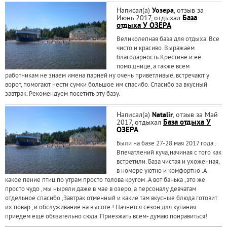
Написал(а)
Уозера
, отзыв за
Июнь 2017, отдыхал
База
отдыха У ОЗЕРА
Великолепная база для отдыха. Все
чисто и красиво. Выражаем
благодарность Крестине и ее
помощнице, а также всем
работникам не знаем имена парней ну очень приветливые, встречают у
ворот, помогают нести сумки большое им спасибо. Спасибо за вкусный
завтрак. Рекомендуем посетить эту базу.
Написал(а)
Natalir
, отзыв за Май
2017, отдыхал
База отдыха У
ОЗЕРА
Были на базе 27-28 мая 2017 года .
Впечатлений куча,начиная с того как
встретили. База чистая и ухоженная,
в номере уютно и комфортно .А
какое пение птиц по утрам просто голова кругом .А вот банька ,это же
просто чудо ,мы ныряли даже в мае в озеро, а персоналу девчатам
отдельное спасибо ,Завтрак отменный и какие там вкусные блюда готовит
их повар ,и обслуживание на высоте ! Начнется сезон для купания
приедем ещё обязательно сюда. Приезжать всем- думаю понравиться!