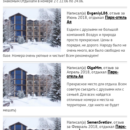
знакомым.Отдыхали в номере 2 с 22.06 по 24.06.
Написал(а)
EvgeniyL86
, отзыв за
Июнь 2018, отдыхал
Парк-отель
Ая
Ездили с друзьями не большой
компанией. Воздух и природа
просто прекрасные. Цены в
порядке, не дорого. Народу было не
очень много, все было свободно на
базе. Номера очень уютные и чистые! Всем рекомендуем!
Написал(а)
OlgaMm
, отзыв за
Апрель 2018, отдыхал
Парк-
отель Ая
Прекрасное место для отдыха. Всем
советую съездить с друзьями или с
семьей. Для всех найдется
отличные номера и места на
территории , где никто не будет
мешать)
Написал(а)
SemenSvetlov
, отзыв
за Февраль 2018, отдыхал
Парк-