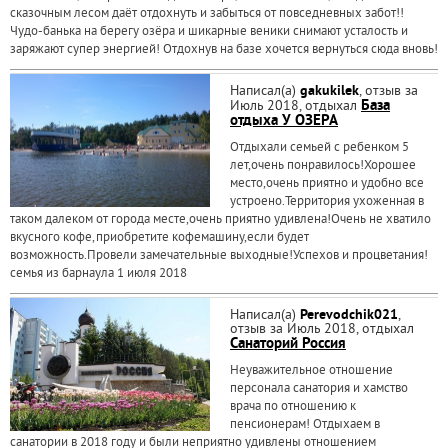
сказочным лесом даёт отдохнуть и забыться от повседневных забот!!
Чудо-банька на берегу озёра и шикарные веники снимают усталость и
заряжают супер энергией! Отдохнув на базе хочется вернуться сюда вновь!
Написал(а)
gakukilek
, отзыв за
Июль 2018, отдыхал
База
отдыха У ОЗЕРА
Отдыхали семьей с ребенком 5
лет,очень понравилось!Хорошее
место,очень приятно и удобно все
устроено.Территория ухоженная в
таком далеком от города месте,очень приятно удивлена!Очень не хватило
вкусного кофе,приобретите кофемашину,если будет
возможность.Провели замечательные выходные!Успехов и процветания!
семья из барнаула 1 июля 2018
Написал(а)
Perevodchik021
,
отзыв за Июль 2018, отдыхал
Санаторий Россия
Неуважительное отношение
персонала санатория и хамство
врача по отношению к
пенсионерам! Отдыхаем в
санатории в 2018 году и были неприятно удивлены отношением