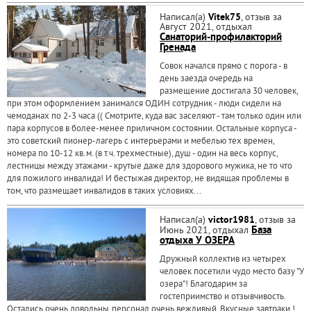
Написал(а)
Vitek75
, отзыв за
Август 2021, отдыхал
Санаторий-профилакторий
Гренада
Совок начался прямо с порога - в
день заезда очередь на
размещение достигала 30 человек,
при этом оформлением занимался ОДИН сотрудник - люди сидели на
чемоданах по 2-3 часа (( Смотрите, куда вас заселяют - там только один или
пара корпусов в более-менее приличном состоянии. Остальные корпуса -
это советский пионер-лагерь с интерьерами и мебелью тех времен,
номера по 10-12 кв.м. (в т.ч. трехместные), душ - один на весь корпус,
лестницы между этажами - крутые даже для здорового мужика, не то что
для пожилого инвалида! И бестыжая директор, не видящая проблемы в
том, что размещает инвалидов в таких условиях...
Написал(а)
victor1981
, отзыв за
Июнь 2021, отдыхал
База
отдыха У ОЗЕРА
Дружный коллектив из четырех
человек посетили чудо место базу "У
озера"! Благодарим за
гостеприимство и отзывчивость.
Остались очень довольны,персонал очень вежливый. Вкусные завтраки !