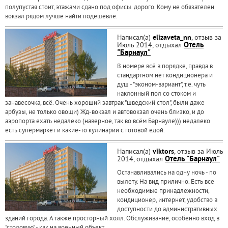
полупустая стоит, этажами сдано под офисы. дорого. Кому не обязателен
вокзал рядом лучше найти подешевле.
Написал(а)
elizaveta_nn
, отзыв за
Июль 2014, отдыхал
Отель
"Барнаул"
В номере всё в порядке, правда в
стандартном нет кондиционера и
душ - "эконом-вариант", т.е. чуть
наклонный пол со стоком и
занавесочка, всё. Очень хороший завтрак "шведский стол", были даже
арбузы, не только овощи) Жд-вокзал и автовокзал очень близко, и до
аэропорта ехать недалеко (наверное, так во всём Барнауле))) недалеко
есть супермаркет и какие-то кулинарии с готовой едой.
Написал(а)
viktors
, отзыв за Июль
2014, отдыхал
Отель "Барнаул"
Останавливались на одну ночь - по
вылету. На вид прилично. Есть все
необходимые принадлежности,
кондиционер, интернет, удобство в
доступности до административных
зданий города. А также просторный холл. Обслуживание, особенно вход в