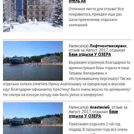
отель Ая
Отличное место для отзыва! Все
понравилось, приедем еще раз.
Цена приемлемая, отдыхали
компанией
Написал(а)
Лифтмонтажсервис
,
отзыв за Август 2017, отдыхал
База отдыха У ОЗЕРА
Выражаем огромную благодарность
администрации базы отдыха в лице
Татьяны Валерьевны и
обслуживающему персоналу! Так же
отдельно хотели отметить Ирину Анатольевну за прекрасную и вкусную
еду! Благодарим официантку Крестину! Было очень вкусно по-домашнему!
Не смотря на плохую погоду нам было уютно и комфортно!
Написал(а)
AnastasiaG
, отзыв за
Август 2017, отдыхал
База
отдыха У ОЗЕРА
Приезжаем отдыхать 2-ой год
подряд. В прошлом году все очень