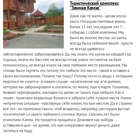
Туристический комплекс
"Заимка Камза"
Даже как-то жалко - целая эпоха
ушла. Посещаю пантовые ванны
более 15 лет, последние лет 7 -
собираю с собой компанию. Мы
были во многих местах, но камза
всегда была любимой базой - просто
не всегда удавалось
заблаговременно забронироваться. Да, мы знали, что кухня не каждый год
хороша, знали что бассейн не всегда готов, знали что многое на базе
поизносилось, но всегда ехали на своё любимое место размещения. Мы
готовы были терпеть это потому что любили это место - таким и оставим в
своих воспоминаниях. Почему так пишу? Потому что есть вещи, с которыми
мириться не хочется - в нашем случае - незаселение нас в те домики,
которые мы забронировали и оплатили, по моему, еще в марте. Понимаю,
бывают перепродажи, накладки по датам, но такого еще небыло. Как я
понял - приехали владельцы бизнеса и забрали себе лучшие места. Очень
неприятная ситуация - чувствуешь себя никем, пустым местом. Да и странно
всё это - не припомню такого, чтоб владелец, например, ресторана выгнал
посетителей со своего любимого столика. Жалко. Сколько лет были
клиентами Камзы. Но придется прощаться. Доживем как-нибудь
оставшиеся дни - не думаю, что нам оперативно вернут деньги, даже
пытаться не буду.