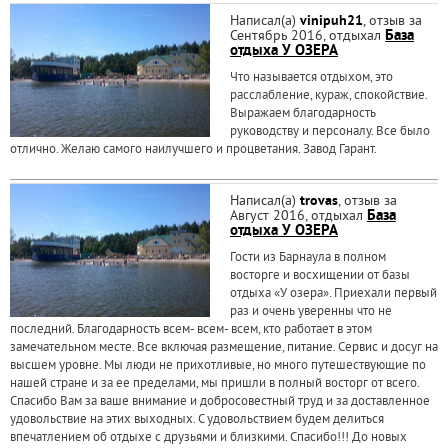
Написал(а)
vinipuh21
, отзыв за
Сентябрь 2016, отдыхал
База
отдыха У ОЗЕРА
Что называется отдыхом, это
расслабление, кураж, спокойствие.
Выражаем благодарность
руководству и персоналу. Все было
отлично. Желаю самого наилучшего и процветания. Завод Гарант.
Написал(а)
trovas
, отзыв за
Август 2016, отдыхал
База
отдыха У ОЗЕРА
Гости из Барнаула в полном
восторге и восхищении от базы
отдыха «У озера». Приехали первый
раз и очень уверенны что не
последний. Благодарность всем- всем- всем, кто работает в этом
замечательном месте. Все включая размещение, питание. Сервис и досуг на
высшем уровне. Мы люди не прихотливые, но много путешествующие по
нашей стране и за ее пределами, мы пришли в полный восторг от всего.
Спасибо Вам за ваше внимание и добросовестный труд и за доставленное
удовольствие на этих выходных. С удовольствием будем делиться
впечатлением об отдыхе с друзьями и близкими. Спасибо!!! До новых