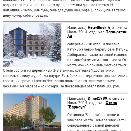
блинная в 5 минутах ходьбы. Полноценную ванну не принять - горячей
воды в титане хватает на прием душа, затем она дальше греется. Из
доп.опций - мыло, шампунь, гель для душа, чай, кофе. В принципе за такую
цену номер себя оправдал.
Написал(а)
HelenTerskih
, отзыв за
Июль 2014, отдыхал
Парк-отель
Ая
совеременный отель в поселке
Катунь на левом берегу реки Катунь.
Добираться нужно на своей машине
или автобусом до Айского моста. От
моста можно поймать местное такси.
Отель состоит из деревянных 2-3 этажных коттеджей достатточно
красивых с виду и удобных внутри. Есть большое кирпичное здание- еще с
советских времен. Можно бесплатно пользоваться пластмассовыми
лежаками на "набережной" озера. Не постояльцам отеля плат- 200 руб.
Написал(а)
Dimel1989
, отзыв за
Июль 2014, отдыхал
Отель
"Барнаул"
Гостиница "Барнаул" знаковое и
злаковое место. Номера здесь есть
совершенного разной ценовой