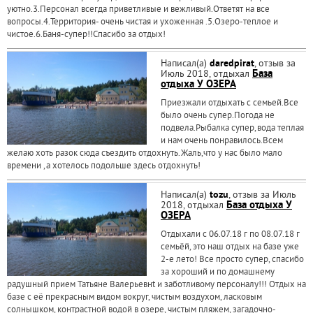
уютно.3.Персонал всегда приветливые и вежливый.Ответят на все
вопросы.4.Территория- очень чистая и ухоженная .5.Озеро-теплое и
чистое.6.Баня-супер!!Спасибо за отдых!
Написал(а)
daredpirat
, отзыв за
Июль 2018, отдыхал
База
отдыха У ОЗЕРА
Приезжали отдыхать с семьей.Все
было очень супер.Погода не
подвела.Рыбалка супер,вода теплая
и нам очень понравилось.Всем
желаю хоть разок сюда съездить отдохнуть.Жаль,что у нас было мало
времени ,а хотелось подольше здесь отдохнуть!
Написал(а)
tozu
, отзыв за Июль
2018, отдыхал
База отдыха У
ОЗЕРА
Отдыхали с 06.07.18 г по 08.07.18 г
семьёй, это наш отдых на базе уже
2-е лето! Все просто супер, спасибо
за хороший и по домашнему
радушный прием Татьяне Валерьевнt и заботливому персоналу!!! Отдых на
базе с её прекрасным видом вокруг, чистым воздухом, ласковым
солнышком, контрастной водой в озере, чистым пляжем, загадочно-