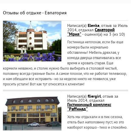
Отзывы об отдыхе - Евпатория
Написал(а)
Elenka
, отзыв за Июль
2014, отдыхал
Санаторий
"Мрия"
- оценил(а) на 3 (из 10)
Гостиница неплохая, если бы еще
номера были нормально
обставлены! Мебель дряхлая, у
комода дверца отваливалась все
время и кровать старая. Еще
кормили неважно, и столик нужно было выбирать в столовой чистый,
половину всегда грязные были. А самое плохое, что не работал телевизор,
и нам обещали все исправить - но за неделю никто не появился, уже
просить устали! Вот как тут относятся к клиентам!
Написал(а)
fliergirl
, отзыв за
Июль 2014, отдыхал
Гостиничный комплекс
"Раffинад"
Хоть мы отдыхали и в пик сезона,
отель был наполовину пуст, но это
наоборот хорошо - тихо и спокойно.