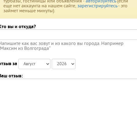
турбазы, гостиницы или объявления -
авторизуйтесь
(если
еще нет аккаунта на нашем сайте,
зарегистрируйтесь
- это
займет меньше минуты).
Кто вы и откуда?
Напишите как вас зовут и из какого вы города. Например
"Максим из Волгограда"
отзыв за
Ваш отзыв: