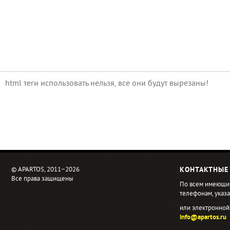
html теги использовать нельзя, все они будут вырезаны!
© APARTOS, 2011−2026
КОНТАКТНЫЕ
Все права защищены
По всем имеющи
телефонам, ука
или электронной
info@apartos.ru