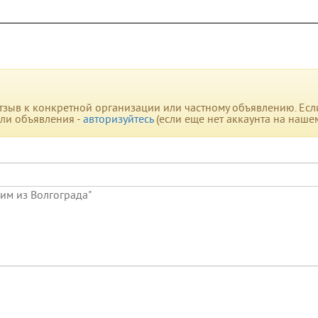
зыв к конкретной организации или частному объявлению. Если 
или объявления -
авторизуйтесь
(если еще нет аккаунта на наше
сим из Волгограда"