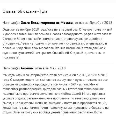
Отзывы об отдыхе - Тула
Написал(а)
Ольга Владимировна из Москвы
, отзыв за Декабрь 2018
Отдыхала в ноябре 2018 года. Уже не в первый раз. Отмечаю приветливый
и доброжелательный персонал. Особая благодарность рефлексотерапевт
Светлане Борисовне за Ее внимательное, индивидуальное и доброе
отношение. Лечит не только иголками но и словом, а это очень важно и
полезно. Чудесный врач Мосолова Татьяна Васильевна стала для нас с
мужем по сути семейным врачом. Спасибо ей. Отдыхайте, лечитесь не
пожалеете.
Написал(а)
Аноним
, отзыв за Май 2018
Мы отдыхали в санатории "Строитель" всей семьей в 2016, 2017 и в 2018
году. С каждым годом там становится все лучше и лучше. появляется все
больше медицинских процедур, в том числе и SPA - услуги. Меню
становится разнообразнее, диет для разных категорий стало больше,
медицинские программы лечения - для любых целей. Много прияных
уголков отдыха, развлекательные программы по вечерам, культурные
выезды на экскурсии. Цены не высокие и постоянно проводятся акции,
когда можно сэкономить почти половину запланированного бюджета на
отдых. Этим летом у них вообще детей принимают бесплатно. Вот я