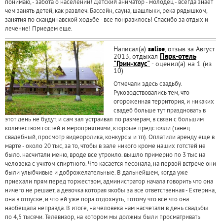
понимаю, - забота о населении! Детский аниматор - молодец - всегда знает
чем занять детей, как развлеч. Бассейн, сауна, шашлыки, река рядышком,
занятия по скандинавской ходьбе - все понравилось! Спасибо за отдых и
лечение! Приедем еще.
Написал(а)
salise
, отзыв за Август
2013, отдыхал
Парк-отель
"Грин-хаус"
- оценил(а) на 1 (из
10)
Отмечали здесь свадьбу.
Руководствовались тем, что
огороженная территория, и никаких
свадеб больше тут праздновать в
этот день не будут. и сам зал устраивал по размерам, в связи с большим
количеством гостей и мероприятиями, ктороые предстояли (танец
свадебный, просмотр видеоролика, конкурсы и тп). Оплатили аренду еще в
марте - около 20 тыс, за то, чтобы в зале никого кроме наших готстей не
было. насчитали меню, вроде все утроило. вышло примерно по 3 тыс на
человека с учктом спиртного. Что касается песонала, на первой встрече они
были улыбчивые и доброжелательные. В дальнейшем, когда уже
приехали прям перед торжеством, администратор начала говорить что она
ничего не решает, а девочка которая якобы за все ответственная - Ектерина,
она в отпуске, и что ей уже пора отдохнуть, потому что все что она
наобещала неправда. В итоге, на человека нам насчетали в день свадьбы
по 4,5 тысячи. Телевизор, на котором мы должны были просматривать