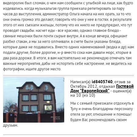
видеоролик был сломан, о чем нам сообщили с улыбкой на лице, как будто
издевались. когда музыкальгая группа приехала репетировать за пару
часов до выступления, администратор Ольга начала на них орать, за то что
они очень громко это делают, говорить что они у нее в гостях. в результате
этого от них съехали жильцы, потому что их никто не предупредил, что тут
проводят свадьбы. насчет еды - все красиво, однако главное блюдо -
свиные мешочки были почти сырые внутри. А в конце вечера, официант
разбил стакан, а мы за него олпчивали. в счете были указаны блюда,
которые даже не подавались. Вместо одних наименований (водка и др) нам
подали другие, более дорогие, н-р вместо сока нам давали морс, кторые в
два раза дороже. В итоге, я вам настоятельно не рекомендую отмечать там
важные мероприятия, дабы не испортить себе настроение. не ведитесь на
фотографии, ищите другое место.
Написал(а)
id8405740
, отзыв за
Октябрь 2012, отдыхал
Гостевой
Дом "Европейский"
- оценил(а)
на 10 (из 10)
Мы с семьей приезжали отдохнуть в
Тулу и очень благодарны персоналу
отеля за уют, отношение и помощь!
Будем Вас рекомендовать своим
друзьям.