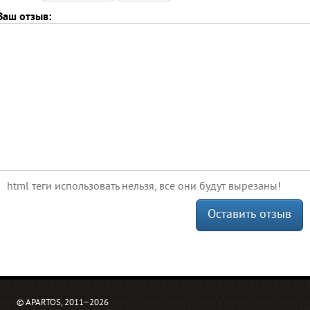
Ваш отзыв:
html теги использовать нельзя, все они будут вырезаны!
Оставить отзыв
© APARTOS, 2011−2026