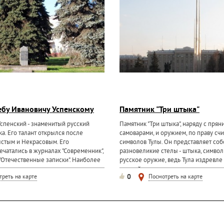
ебу Ивановичу Успенскому
Памятник "Три штыка"
Успенский - знаменитый русский
Памятник "Три штыка", наряду с прян
ка. Его талант открылся после
самоварами, и оружием, по праву сч
лстым и Некрасовым. Его
символов Тулы. Он представляет соб
чатались в журналах "Современник",
разновеликие стелы - штыка, симво
, "Отечественные записки". Наиболее
русское оружие, ведь Тула издревл
оружейников, и тульское...
0
треть на карте
Посмотреть на карте