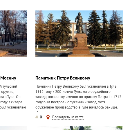
 Мосину
Памятник Петру Великому
й тульский
Памятник Петру Великому был установлен в Туле
 оружия,
1912 году к 200-летию Тульского оружейного
а в Туле. Он
завода, поскольку именно по приказу Петра I в 1712
 году в сквере
году был построен оружейный завод, хотя
 был установлен
оружейное производство в Туле началось раньше.
Изначально...
0
Посмотреть на карте