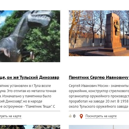
ще, он же Тульский Динозавр
Памятник Сергею Ивановичу
ник установлен в г.Тула возле
Сергей Иванович Мосин - знамениты
ма. Это отлитая из металла точная
оружейник, конструктор стрелкового
а. Изначально у памятника было
организатор оружейного производств
кий Динозавр", но в народе
проработал на заводе 20 лет. В 1958
 остроумное - "Памятник Теще". С
около Тульского оружейного завода
о...
памятник из
0
треть на карте
Посмотреть на карте