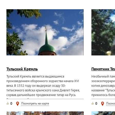
Тульский Кремль
Памятник Те
Тульский Кремль является выдающимся
Необычный памят
произведением оборонного зодчества начала XVI
зооэкзотеррариу
века. В 1552 году он выдержал осаду 30-
копия динозавр
титысячного войска крымского хана Дивлет Гирея,
название "Тульс
сорвав дальнейшее продвижение татар на Русь.
прижилось более
Здание имеет богатую историю:...
появлением этог
0
0
Посмотреть на карте
Посмо