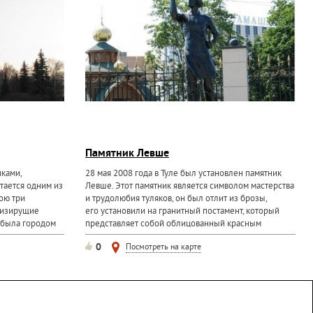
Памятник Левше
иками,
28 мая 2008 года в Туле был установлен памятник
итается одним из
Левше. Этот памятник является символом мастерства
ою три
и трудолюбия туляков, он был отлит из брозы,
лизирущие
его установили на гранитный постамент, который
е была городом
представляет собой облицованный красным
гранитом...
0
Посмотреть на карте