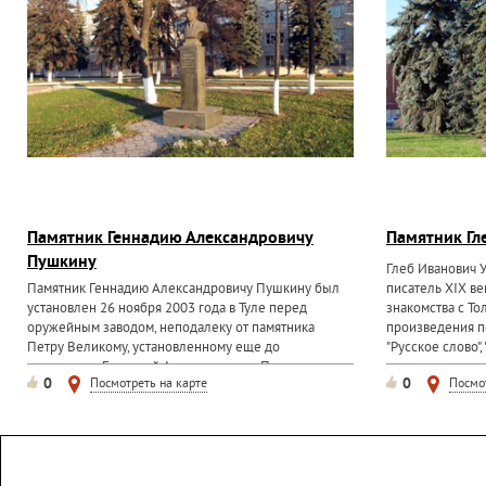
Памятник Геннадию Александровичу
Памятник Гл
Пушкину
Глеб Иванович 
Памятник Геннадию Александровичу Пушкину был
писатель XIX ве
установлен 26 ноября 2003 года в Туле перед
знакомства с То
оружейным заводом, неподалеку от памятника
произведения пе
Петру Великому, установленному еще до
"Русское слово"
революции. Геннадий Александрович Пушкин -
известные...
0
0
Посмотреть на карте
Посмо
легендарный мастер-оружейник...