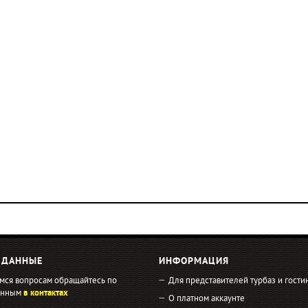
 ДАННЫЕ
ИНФОРМАЦИЯ
мся вопросам обращайтесь по
Для представителей турбаз и гости
занным
в контактах
О платном аккаунте