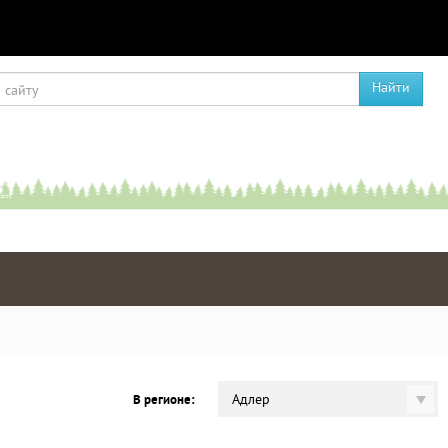
Найти
Адлер
В регионе: