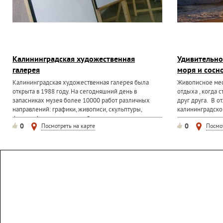
Калининградская художественная
Удивительно
галерея
моря и сосн
Калининградская художественная галерея была
Живописное мес
открыта в 1988 году. На сегодняшний день в
отдыха , когда 
запасниках музея более 10000 работ различных
друг друга. В о
направлений: графики, живописи, скульптуры,
калининградско
фотографии, произведений декоративно-
вся территория
0
0
Посмотреть на карте
Посмо
прикладного искусства, изделия из...
машине. Есть...