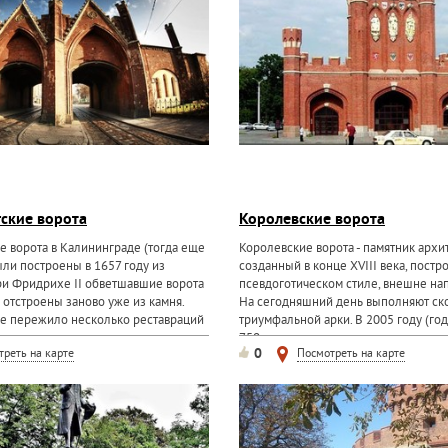
ские ворота
Королевские ворота
е ворота в Калининграде (тогда еще
Королевские ворота - памятник архи
ли построены в 1657 году из
созданный в конце XVIII века, постр
при Фридрихе II обветшавшие ворота
псевдоготическом стиле, внешне на
отстроены заново уже из камня.
На сегодняшний день выполняют ск
е пережило несколько реставраций
триумфальной арки. В 2005 году (го
750-летия...
0
треть на карте
Посмотреть на карте