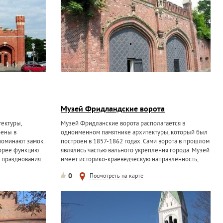
Музей Фридландские ворота
тектуры,
Музей Фридланские ворота располагается в
оены в
одноименном памятнике архитектуры, который был
поминают замок.
построен в 1857-1862 годах. Сами ворота в прошлом
орее функцию
являлись частью вального укрепления города. Музей
д празднования
имеет историко-краеведческую направленность,
уникальность его
0
Посмотреть на карте