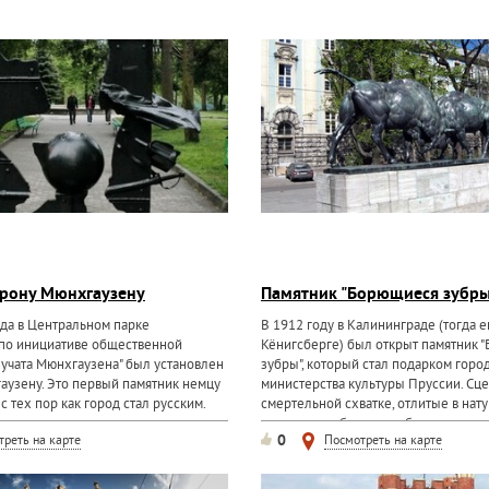
рону Мюнхгаузену
Памятник "Борющиеся зубры
ода в Центральном парке
В 1912 году в Калининграде (тогда 
 по инициативе общественной
Кёнигсберге) был открыт памятник 
нучата Мюнхгаузена" был установлен
зубры", который стал подарком город
аузену. Это первый памятник немцу
министерства культуры Пруссии. Сц
с тех пор как город стал русским.
смертельной схватке, отлитые в нат
величину из бронзы, зубры установл
0
треть на карте
Посмотреть на карте