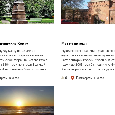
ммануилу Канту
Музей янтаря
уилу Канту из металла в
Музей янтаря в Калининграде являет
носившем в то время название
единственным уникальным музеем 
оты скульптора Станислава Рауха
на территории России. Музей был от
в 1804 году, но в годы Великой
году и до 2003 года был одним из ф
войны, памятник был похищен и
Калининградского историко-художе
олом. Нынешний...
музея. Музей янтаря располагается в
0
треть на карте
Посмотреть на карте