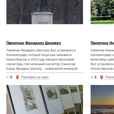
Памятник Фридриху Шиллеру
Памятник И
Памятник Фридриху Шиллеру был установлен в
Памятник Имман
Калининграде, который тогда еще назывался
Калининграде, 
Кенигсбергом, в 1910 году. Автором бронзовой
Кенигсберг, раб
скульптуры стал немецкий скульптор Станислав
был установлен 
Кауэр. Фридрих Шиллер - знаменитый немецкий
Отечественной 
писатель, драматург...
сдан на металл
0
0
Посмотреть на карте
Посмо