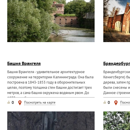
Башня Врангеля
Брандербург
Башня Врангеля - удивительное архитектурное
Бранденбургски
сооружение на территории Калининграда. Она была
Кенигсберге) бы
построена в 1843-1853 году в оборонительных
дерева, затем 
целях, поэтому толщина стен башни достигает трех
были снесены и 
метров, а сама башня окружена водяным рвом. До
Данное строени
1873 года башня...
и на...
0
0
Посмотреть на карте
Посмо