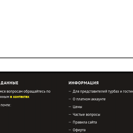
 ДАННЫЕ
ИНФОРМАЦИЯ
мся вопросам обращайтесь по
Для представителей турбаз и гости
занным
в контактах
О платном аккаунте
 почте:
Цены
Частые вопросы
Правила сайта
Оферта