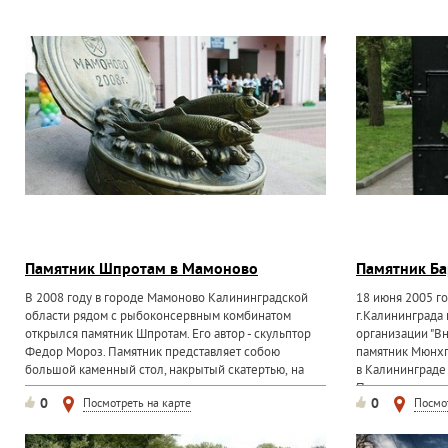
Памятник Шпротам в Мамоново
Памятник Ба
В 2008 году в городе Мамоново Калининградской
18 июня 2005 г
области рядом с рыбоконсервным комбинатом
г.Калининграда
открылся памятник Шпротам. Его автор - скульптор
организации "В
Федор Мороз. Памятник представляет собою
памятник Мюнхг
большой каменный стол, накрытый скатертью, на
в Калининграде 
котором стоит...
Памятник...
0
0
Посмотреть на карте
Посмо