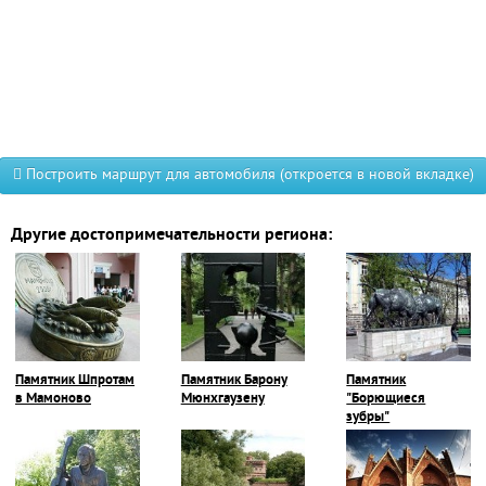
Построить маршрут для автомобиля (откроется в новой вкладке)
Другие достопримечательности региона:
Памятник Шпротам
Памятник Барону
Памятник
в Мамоново
Мюнхгаузену
"Борющиеся
зубры"