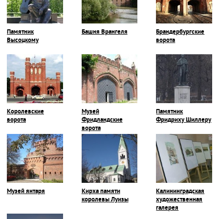
Памятник
Башня Врангеля
Брандербургские
Высоцкому
ворота
Королевские
Музей
Памятник
ворота
Фридландские
Фридриху Шиллеру
ворота
Музей янтаря
Кирха памяти
Калининградская
королевы Луизы
художественная
галерея