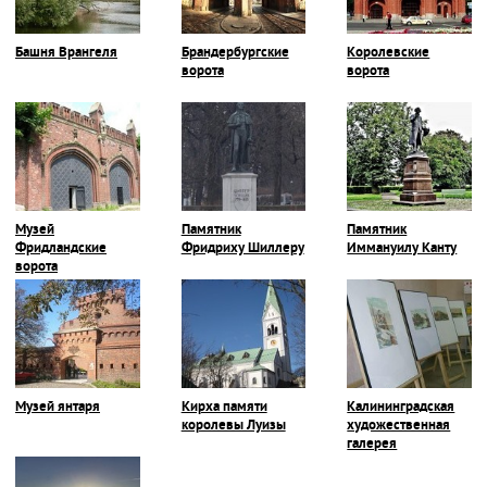
Башня Врангеля
Брандербургские
Королевские
ворота
ворота
Музей
Памятник
Памятник
Фридландские
Фридриху Шиллеру
Иммануилу Канту
ворота
Музей янтаря
Кирха памяти
Калининградская
королевы Луизы
художественная
галерея