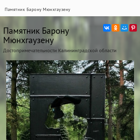
Памятник Барону Мюнхгаузену
Памятник Барону
Мюнхгаузену
Достопримечательности Калининградской области