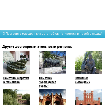
Построить маршрут для автомобиля (откроется в новой вкладке)
Другие достопримечательности региона:
Памятник Шпротам
Памятник
Памятник
в Мамоново
"Борющиеся
Высоцкому
зубры"