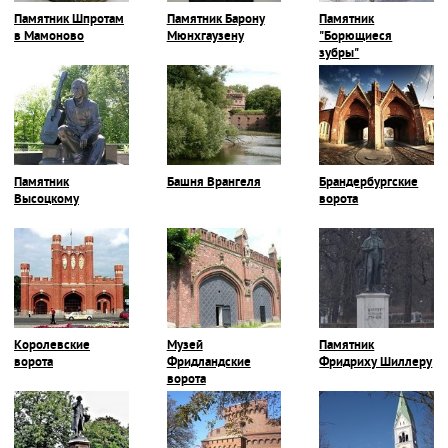
Памятник Шпротам
Памятник Барону
Памятник
в Мамоново
Мюнхгаузену
"Борющиеся
зубры"
Памятник
Башня Врангеля
Брандербургские
Высоцкому
ворота
Королевские
Музей
Памятник
ворота
Фридландские
Фридриху Шиллеру
ворота