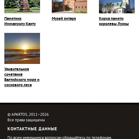
Памятник
Музей янтаря
Кирха памяти
Иммануилу Канту
королевы Луизы
Удивительное
сочетание
Балтийского моря и
соснового леса
© APARTOS, 2011−2026
Все права защищены
КОНТАКТНЫЕ ДАННЫЕ
По всем имеющимся вопросам обращайтесь по телефонам,