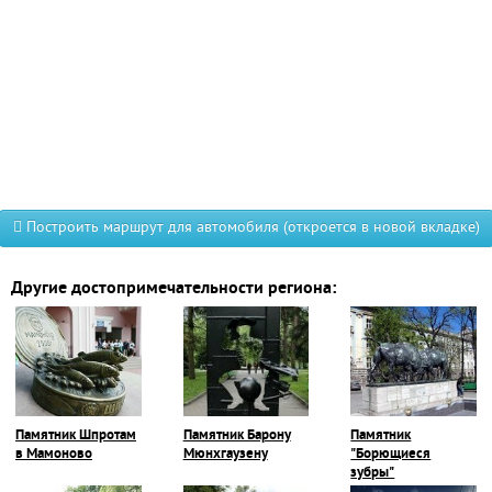
Построить маршрут для автомобиля (откроется в новой вкладке)
Другие достопримечательности региона:
Памятник Шпротам
Памятник Барону
Памятник
в Мамоново
Мюнхгаузену
"Борющиеся
зубры"