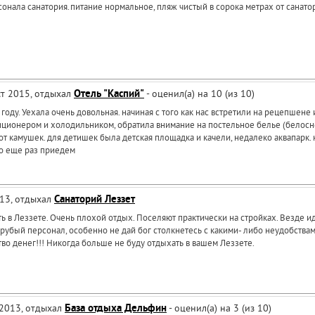
онала санатория.питание нормальное, пляж чистый в сорока метрах от санато
уст 2015, отдыхал
Отель "Каспий"
- оценил(а) на 10 (из 10)
 году. Уехала очень довольная. начиная с того как нас встретили на рецепшене
иционером и холодильником, обратила внимание на постельное белье (белоснеж
 камушек. для детишек была детская площадка и качели, недалеко аквапарк. не
о еще раз приедем
013, отдыхал
Санаторий Леззет
ть в Леззете. Очень плохой отдых. Поселяют практически на стройках. Везде и
рубый персонал, особенно не дай бог столкнетесь с какими- либо неудобствами
о денег!!! Никогда больше не буду отдыхать в вашем Леззете.
 2013, отдыхал
База отдыха Дельфин
- оценил(а) на 3 (из 10)