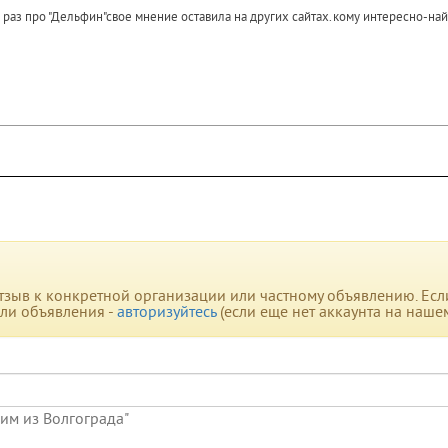
к раз про "Дельфин"свое мнение оставила на других сайтах.кому интересно-на
зыв к конкретной организации или частному объявлению. Если 
или объявления -
авторизуйтесь
(если еще нет аккаунта на наше
сим из Волгограда"