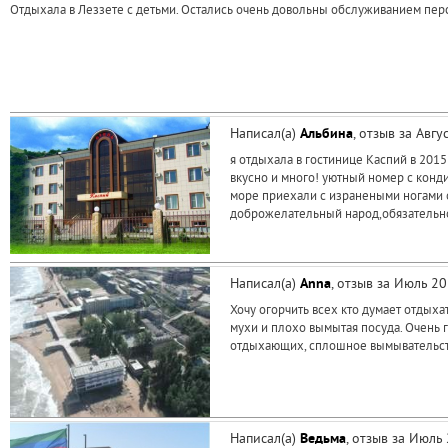
Отдыхала в Леззете с детьми. Остались очень довольны обслуживанием перс
Написал(а)
Альбина
, отзыв за Авг
я отдыхала в гостинице Каспий в 2015
вкусно и много! уютный номер с конд
море приехали с изранеными ногами от
доброжелательный народ,обязательн
Написал(а)
Anna
, отзыв за Июль 2
Хочу огорчить всех кто думает отдыха
мухи и плохо вымытая посуда. Очень г
отдыхающих, сплошное вымывательств
Написал(а)
Ведьма
, отзыв за Июль