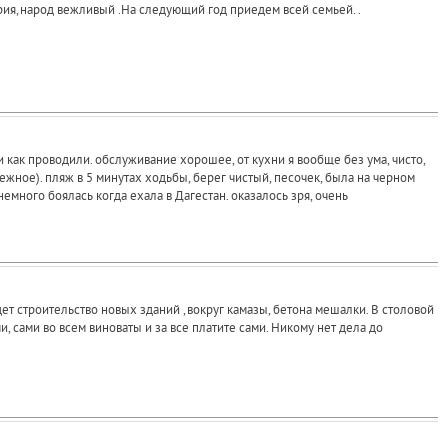
рия,народ вежливый .На следующий год приедем всей семьей. .
 и как проводили. обслуживание хорошее, от кухни я вообще без ума, чисто,
ное). пляж в 5 минутах ходьбы, берег чистый, песочек, была на черном
много боялась когда ехала в Дагестан. оказалось зря, очень
дет строительство новых зданий ,вокруг камазы, бетона мешалки. В столовой
, сами во всем виноваты и за все платите сами. Никому нет дела до