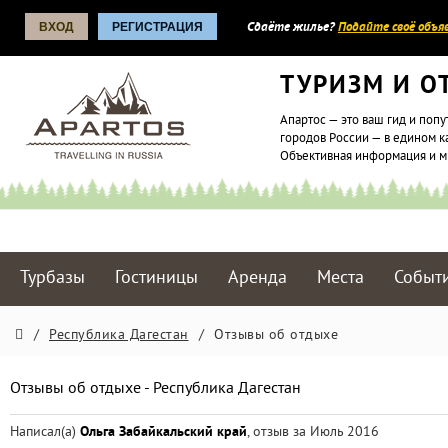
ВХОД
РЕГИСТРАЦИЯ
Сдаёте жилье?
Подайте своё объяв
ТУРИЗМ И О
Апартос — это ваш гид и попу
городов России — в едином к
Объективная информация и 
Турбазы
Гостиницы
Аренда
Места
Событ
/
Республика Дагестан
/
Отзывы об отдыхе
Отзывы об отдыхе - Республика Дагестан
Написал(а)
Ольга Забайкальский край
, отзыв за Июль 2016