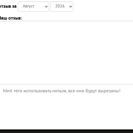
отзыв за
Ваш отзыв:
html теги использовать нельзя, все они будут вырезаны!