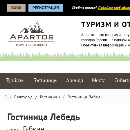
ВХОД
РЕГИСТРАЦИЯ
Сдаёте жилье?
Подайте своё объяв
ТУРИЗМ И О
Апартос — это ваш гид и попу
городов России — в едином к
Объективная информация и 
Турбазы
Гостиницы
Аренда
Места
Событ
/
Белгород
/
Гостиницы
/
Гостиница Лебедь
Гостиница Лебедь
Губкин