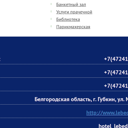
Банкетный зал
Услуги прачечной
Библиотека
Парикмахерская
:
+7(47241
+7(47241
+7(47241
Белгородская область, г. Губкин, ул. 
http://www.lebed
hotel_lebe