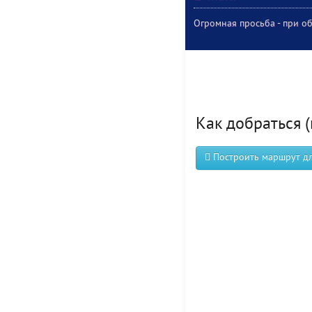
Огромная просьба - при об
Как добраться (
Построить маршрут для