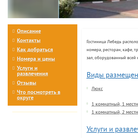
Описание
Контакты
Гостиница Лебедь располо
Как добраться
номера, ресторан, кафе, 
зал, оборудованный всей 
Номера и цены
Услуги и
развлечения
Виды размещен
Отзывы
Люкс
Что посмотреть в
округе
1 комнатный, 1 мес
1 комнатный, 2 мес
Услуги и развл