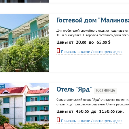
Гостевой дом "Малинов
Для любителей спокойного отдыха подальше от 
10" в п.Учкуевка. С террасы гостевого дома от
своей архитектурой, которая прекрасно сочета
Цены от
20.
до
65.
$
00
00
номеров оснащены с/у с горячей водой. У каждог
Показать на карте / посмотреть адрес
Отель "Ярд"
ГОСТИНИЦА
Севастопольский отель "Ярд" считается одним 
отель "Ярд" прекрасное решение. Отель располо
вместимость отеля - 31 номер, которые относя
Цены от
450.
до
1150.
грн.
00
00
завтрак. В каждом из представленных
Показать на карте / посмотреть адрес