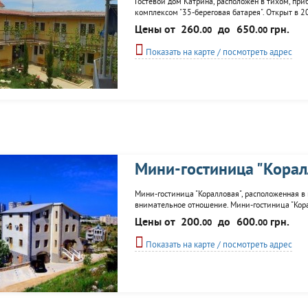
Гостевой дом Катрина, расположен в тихом, пр
комплексом "35-береговая батарея". Открыт в 2
Номерной фонд составляют 15 номеров различн
Цены от
260.
до
650.
грн.
00
00
санузлами. Холодная и горячая вода постоянно. 
Показать на карте / посмотреть адрес
Мини-гостиница "Корал
Мини-гостиница "Коралловая", расположенная в 
внимательное отношение. Мини-гостиница "Корал
преимуществ мини-гостиницы это равно удаленно
Цены от
200.
до
600.
грн.
00
00
предоставляются номера различного...
Показать на карте / посмотреть адрес