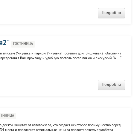
Подробно
я2"
ГОСТИНИЦА
и пляжем Учкуевка и парком Учкуевка! Гостевой дом "Вишнёвая2" обеспечит
редоставят Вам прохладу и удобную постель после пляжа и экскурсий. Wi - Fi
м фото с Вашими довольными загорелыми лицами. Кухня и мангал
Подробно
СТИНИЦА
 в десяти минутах от автовокзала, что создает некоторое преимущество перед
 34 места и предлагает оптимальные цены за предоставляемые удобства.