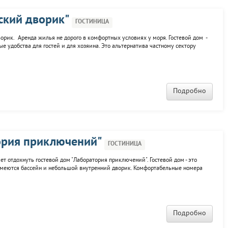
ский дворик"
ГОСТИНИЦА
ик. Аренда жилья не дорого в комфортных условиях у моря. Гостевой дом -
е удобства для гостей и для хозяина. Это альтернатива частному сектору
ик вы можете КРУГЛЫЙ ГОД Предлагаем не дорогой отдых в Крыму на берегу
Подробно
ория приключений"
ГОСТИНИЦА
ет отдохнуть гостевой дом "Лаборатория приключений". Гостевой дом - это
 имеются бассейн и небольшой внутренний дворик. Комфортабельные номера
се номера, как и сам гостевой дом, выполнены из натуральных материалов.
Подробно