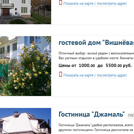
Показать на карте / посмотреть адрес
гостевой дом "Вишнёва
Отличный выбор - жильё рядом с великолепным
Вас уютным отдыхом в удобном месте. Комнаты п
на всей территории поможет отправить друзья
Цены от
1000.
до
5500.
руб.
00
00
предоставят Вам возможность...
Показать на карте / посмотреть адрес
Гостиница "Джамаль"
ГО
Гостиница "Джамаль" удобно расположена, всего
другими гостиницами. Гостиница рассчитана на