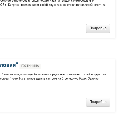
ибрежном районе Севастополя- бухте Казачья, рядом с мемореальным
007 г. Катрина- представляет собой двухэтажное строение галлерейного типа.
ой степени комфортности. Во всех номерах душевые кабинки совмещенные с
Для
Подробно
ловая"
ГОСТИНИЦА
г. Севастополе, по улице Коралловая с радостью принимает гостей и дарит им
ловая" - это 3-х этажное здание с видом на Стрелецкую бухту. Одно из
сть и от центральной части города, и от городских пляжей. Гостям
Подробно