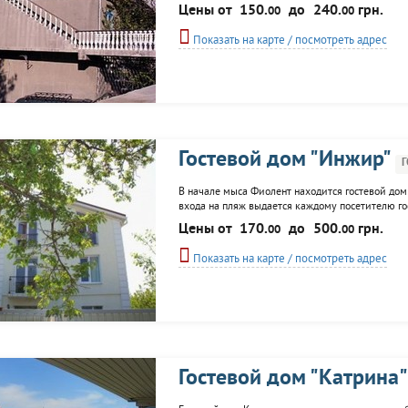
Предоставляется возможность размещения на до
Цены от
150.
до
240.
грн.
00
00
пользования. Большим группам, будь то...
Показать на карте / посмотреть адрес
Гостевой дом "Инжир"
В начале мыса Фиолент находится гостевой дом 
входа на пляж выдается каждому посетителю го
ходьбы. Для проживания предлагаются номера ра
Цены от
170.
до
500.
грн.
00
00
гостей: уютный дворик с детской площадкой, мес
Показать на карте / посмотреть адрес
Гостевой дом "Катрина"