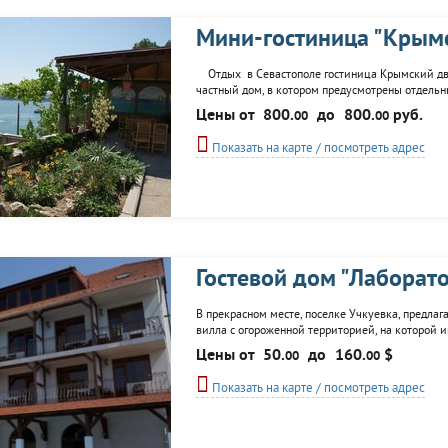
Мини-гостиница "Крым
Отдых в Севастополе гостиница Крымский двор
частный дом, в котором предусмотрены отдельны
Отдыхать в Крыму в гостинице Крымский двор
Цены от
800.
до
800.
руб.
00
00
Черного...
Показать на карте / посмотреть адрес
Гостевой дом "Лаборат
В прекрасном месте, поселке Учкуевка, предлага
вилла с огороженной территорией, на которой
оснащены необходимой мебелью и инвентарем. В
Цены от
50.
до
160.
$
00
00
На территории есть кафе, где предлагается
Показать на карте / посмотреть адрес