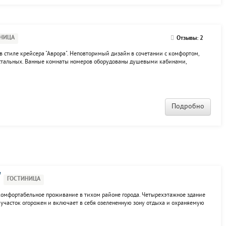
НИЦА
Отзывы: 2
в стиле крейсера "Аврора". Неповторимый дизайн в сочетании с комфортом,
 остальных. Ванные комнаты номеров оборудованы душевыми кабинами,
каждом из номеров гости найдут холодильник, фен, кондиционер, ТВ. На
Подробно
"
ГОСТИНИЦА
 комфортабельное проживание в тихом районе города. Четырехэтажное здание
, участок огорожен и включает в себя озелененную зону отдыха и охраняемую
онд из 19 номеров, кафе-ресторан, конференц-зал, бассейн, сауна, хаммам,