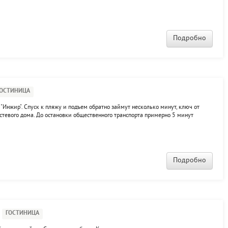
полнительных местах. К услугам постояльцев просторная кухня для общего
Подробно
ГОСТИНИЦА
"Инжир". Спуск к пляжу и подъем обратно займут несколько минут, ключ от
стевого дома. До остановки общественного транспорта примерно 5 минут
зной вместимости, с балконом и без, и даже с отдельным входом. К услугам
та...
Подробно
ГОСТИНИЦА