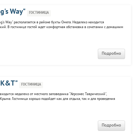
g's Way"
ГОСТИНИЦА
g's Way" располагается в районе бухты Омега. Недалеко находится
кий. В гостинице гостей ждет комфортная обстановка в сочетании с домашним
 по вкусу каждому посетителю. Номера оснащены кондиционерами, мини-
..
Подробно
e K&T"
ГОСТИНИЦА
аходится недалеко от местного заповедника "Херсонес Таврический",
рыма. Гостиница хорошо подойдет как для отдыха, так и для проведения
рной фонд из 17 номеров очень разнообразен и приветливый персонал с
Подробно