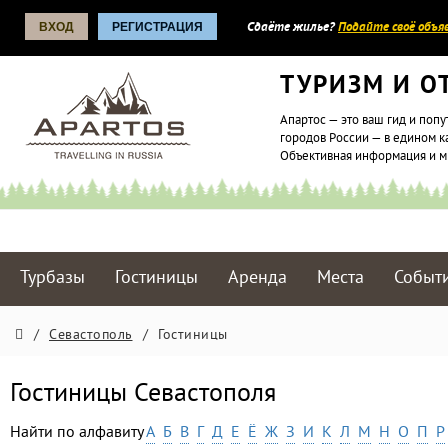
ВХОД
РЕГИСТРАЦИЯ
Сдаёте жилье?
Подайте своё объяв
ТУРИЗМ И О
Апартос — это ваш гид и попу
городов России — в едином к
Объективная информация и 
Турбазы
Гостиницы
Аренда
Места
Событ
/
Севастополь
/
Гостиницы
Гостиницы Севастополя
Найти по алфавиту
А
Б
В
Г
Д
Е
Ё
Ж
З
И
К
Л
М
Н
О
П
Р