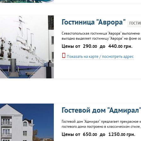
Гостиница "Аврора"
ГОСТИ
Севастопольская гостиница "Аврора" выполнена 
выгодно выделяет гостиницу "Аврора" на фоне
горячая/холодная вода в любое время суток. В 
Цены от
290.
до
440.
грн.
00
00
территории гостиницы есть...
Показать на карте / посмотреть адрес
Гостевой дом "Адмирал
Гостевой дом "Адмирал" предлагает прекрасное
гостевого дома построено в классическом стиле
стоянку. В распоряжении гостиницы: номерной ф
Цены от
650.
до
1250.
грн.
00
00
кинозал, экскурсионное...