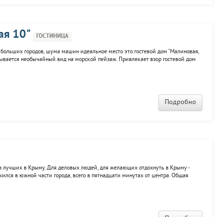
ая 10"
ГОСТИНИЦА
больших городов, шума машин идеальное место это гостевой дом "Малиновая,
крывается необычайный вид на морской пейзаж. Привлекает взор гостевой дом
ется с просторным двором, утопающим в зелени. Многие из представленных
о...
Подробно
из лучших в Крыму. Для деловых людей, для желающих отдохнуть в Крыму -
жился в южной части города, всего в пятнадцати минутах от центра. Общая
тся к различным категориям. В стоимость проживания в номере включен