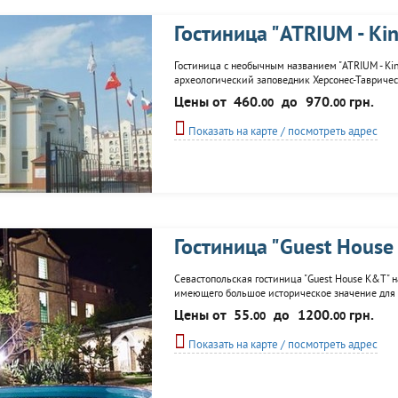
Гостиница "ATRIUM - Kin
Гостиница с необычным названием "ATRIUM - Kin
археологический заповедник Херсонес-Тавричес
уютом. Номерной фонд из 17 номеров придется
Цены от
460.
до
970.
грн.
00
00
барами, доступом в интернет и телевизорами. В.
Показать на карте / посмотреть адрес
Гостиница "Guest Hous
Севастопольская гостиница "Guest House K&T" н
имеющего большое историческое значение для К
торжеств и различного рода мероприятий. Номе
Цены от
55.
до
1200.
грн.
00
00
радостью предложит помощь в выборе...
Показать на карте / посмотреть адрес