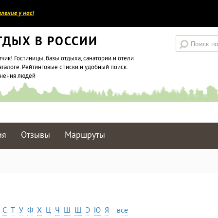
ление у нас!
ТДЫХ В РОССИИ
тчик! Гостиницы, базы отдыха, санатории и отели
аталоге. Рейтинговые списки и удобный поиск.
мнения людей
ия
Отзывы
Маршруты
С
Т
У
Ф
Х
Ц
Ч
Ш
Щ
Э
Ю
Я
все