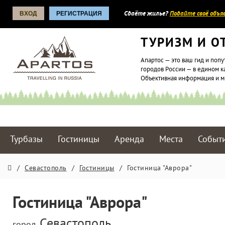
ВХОД
РЕГИСТРАЦИЯ
Сдаёте жилье?
Подайте своё объяв
ТУРИЗМ И О
Апартос — это ваш гид и попу
городов России — в едином к
Объективная информация и 
Турбазы
Гостиницы
Аренда
Места
Событ
/
Севастополь
/
Гостиницы
/
Гостиница "Аврора"
Гостиница "Аврора"
Севастополь