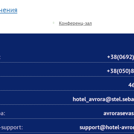
ечения
Конференц-зал
:
+38(0692)
+38(050)8
4
hotel_avrora@stel.seba
а:
avroraseva
support:
support@hotel-avro