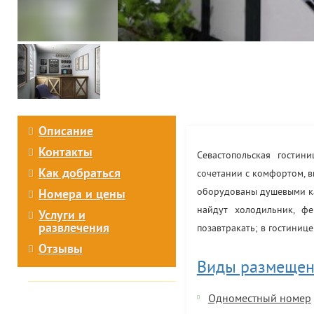
Описание
Контакты
Севастопольская гостин
Как добраться
сочетании с комфортом, в
оборудованы душевыми ка
Номера и цены
найдут холодильник, фе
Услуги и
развлечения
позавтракать; в гостиниц
Отзывы
Виды размещен
Одноместный номер