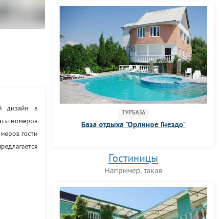
ый дизайн в
ТУРБАЗА
наты номеров
База отдыха "Орлиное Гнездо"
омеров гости
редлагается
Гостиницы
Например, такая