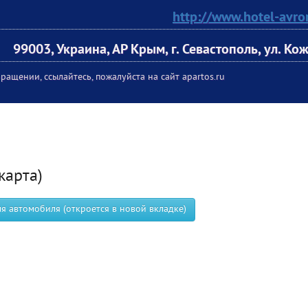
http://www.hotel-avro
99003, Украина, АР Крым, г. Севастополь, ул. Ко
ращении, ссылайтесь, пожалуйста на сайт apartos.ru
карта)
 автомобиля (откроется в новой вкладке)