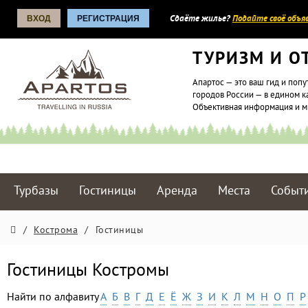
ВХОД
РЕГИСТРАЦИЯ
Сдаёте жилье?
Подайте своё объяв
ТУРИЗМ И О
Апартос — это ваш гид и попу
городов России — в едином к
Объективная информация и 
Турбазы
Гостиницы
Аренда
Места
Событ
/
Кострома
/
Гостиницы
Гостиницы Костромы
Найти по алфавиту
А
Б
В
Г
Д
Е
Ё
Ж
З
И
К
Л
М
Н
О
П
Р