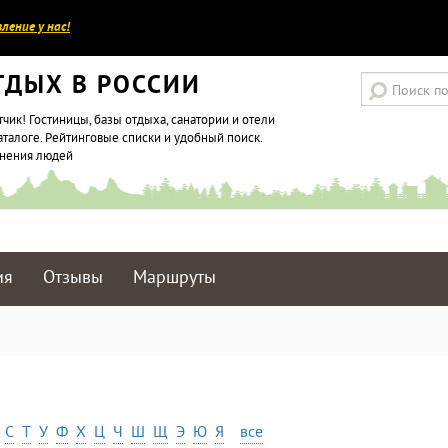
ление у нас!
ТДЫХ В РОССИИ
тчик! Гостиницы, базы отдыха, санатории и отели
аталоге. Рейтинговые списки и удобный поиск.
мнения людей
ия
Отзывы
Маршруты
С
Т
У
Ф
Х
Ц
Ч
Ш
Щ
Э
Ю
Я
все