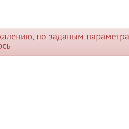
жалению, по заданым параметра
ось