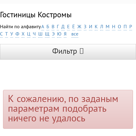
Гостиницы Костромы
Найти по алфавиту
А
Б
В
Г
Д
Е
Ё
Ж
З
И
К
Л
М
Н
О
П
Р
С
Т
У
Ф
Х
Ц
Ч
Ш
Щ
Э
Ю
Я
все
Фильтр
К сожалению, по заданым
параметрам подобрать
ничего не удалось