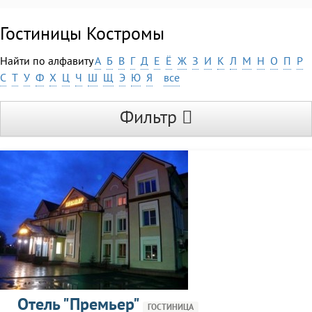
Гостиницы Костромы
Найти по алфавиту
А
Б
В
Г
Д
Е
Ё
Ж
З
И
К
Л
М
Н
О
П
Р
С
Т
У
Ф
Х
Ц
Ч
Ш
Щ
Э
Ю
Я
все
Фильтр
Отель "Премьер"
ГОСТИНИЦА