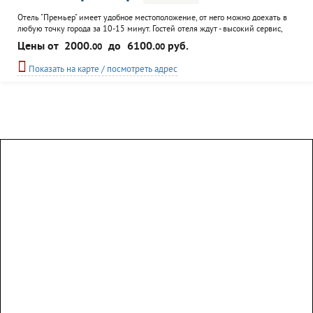
Отель "Премьер" имеет удобное местоположение, от него можно доехать в
любую точку города за 10-15 минут. Гостей отеля ждут - высокий сервис,
комфортабельные номера и круглосуточное обслуживание. Посетителям на
Цены от
2000.
до
6100.
руб.
00
00
выбор представлены номера разного класса: стандарт, комфорт, комфорт +,
студия, люкс, аппартаменты. Все они мебелиованны и оснащены всем
Показать на карте / посмотреть адрес
необходимым. К услугам гостей:...