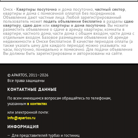
Омск -
Квартиры посуточно
и дома посуточно,
частный сектор
,
квартиры и дома с помесячной оплатой без посредников.
Объявления дают частные лица. Любой зарегистрированный
пользователь может
подать объявление бесплатно
в разделы
сдаю
квартиру
,
сдаю дом
или
квартиры и дома посуточно
. Вы можете
разместить объявление о сдаче в аренду квартиры, комнаты в
квартире, частного дома, части дома с общим входом, части дома с
отдельным входом. Базовое размещение объявления об аренде
недвижимости в Омске бесплатное. В качестве периодов оплаты (а
также указать цену для каждого периода) можно указывать: на
часы, посуточно, понедельно и помесячно. Для подачи объявления
Вы должны быть зарегистрированы и авторизованы на сайте.
© APARTOS, 2011−2026
Все права защищены
КОНТАКТНЫЕ ДАННЫЕ
По всем имеющимся вопросам обращайтесь по телефонам,
указанным
в контактах
или электронной почте:
info@apartos.ru
ИНФОРМАЦИЯ
Для представителей турбаз и гостиниц