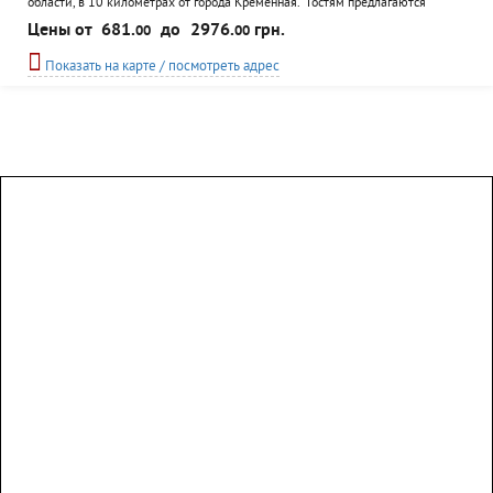
области, в 10 километрах от города Кременная. Гостям предлагаются
отдельные двухэтажные 6-местные коттеджи в лесной зоне и у озера, с
Цены от
681.
до
2976.
грн.
00
00
оборудованными кухнями и всеми удобствами, а также гостиничные 1, 2х
местные номера со всеми удобствами и гостиничными аксессуарами. К
Показать на карте / посмотреть адрес
услугам отдыхающих WiFi на всей...