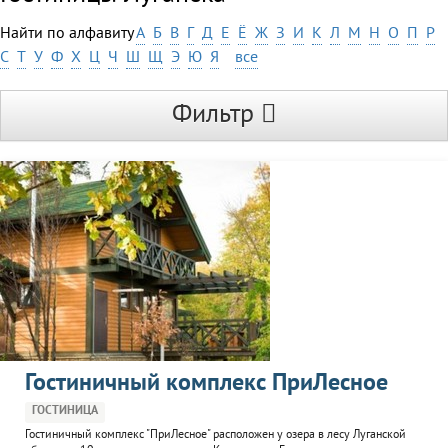
Найти по алфавиту
А
Б
В
Г
Д
Е
Ё
Ж
З
И
К
Л
М
Н
О
П
Р
С
Т
У
Ф
Х
Ц
Ч
Ш
Щ
Э
Ю
Я
все
Фильтр
Гостиничный комплекс ПриЛесное
ГОСТИНИЦА
Гостиничный комплекс "ПриЛесное" расположен у озера в лесу Луганской