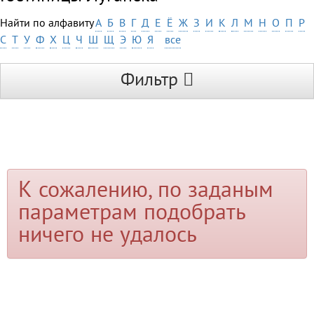
Найти по алфавиту
А
Б
В
Г
Д
Е
Ё
Ж
З
И
К
Л
М
Н
О
П
Р
С
Т
У
Ф
Х
Ц
Ч
Ш
Щ
Э
Ю
Я
все
Фильтр
К сожалению, по заданым
параметрам подобрать
ничего не удалось