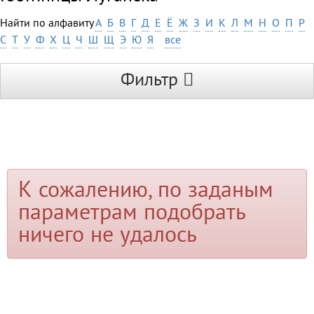
Найти по алфавиту
А
Б
В
Г
Д
Е
Ё
Ж
З
И
К
Л
М
Н
О
П
Р
С
Т
У
Ф
Х
Ц
Ч
Ш
Щ
Э
Ю
Я
все
Фильтр
К сожалению, по заданым
параметрам подобрать
ничего не удалось