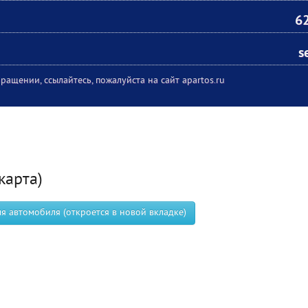
6
s
ращении, ссылайтесь, пожалуйста на сайт apartos.ru
карта)
 автомобиля (откроется в новой вкладке)