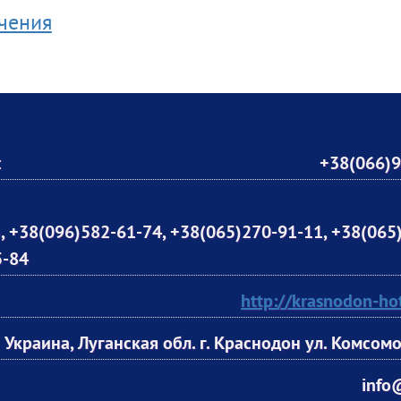
ечения
:
+38(066)9
, +38(096)582-61-74, +38(065)270-91-11, +38(065
5-84
http://krasnodon-hot
Украина, Луганская обл. г. Краснодон ул. Комсомо
info