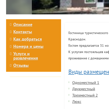
Описание
Контакты
Гостиница туристического
Как добраться
Краснодон.
Гостям предлагается 31 ном
Номера и цены
К услугам постояльцев ка
Услуги и
развлечения
проживание с домашними
Отзывы
Виды размещен
Одноместный 1
Двухместный
Трехместный 2
Люкс