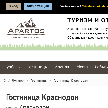
ВХОД
РЕГИСТРАЦИЯ
Сдаёте жилье?
Подайте своё объяв
ТУРИЗМ И О
Апартос — это ваш гид и попу
городов России — в едином к
Объективная информация и 
Турбазы
Гостиницы
Аренда
Места
Событ
/
Луганск
/
Гостиницы
/
Гостиница Краснодон
Гостиница Краснодон
Краснодон