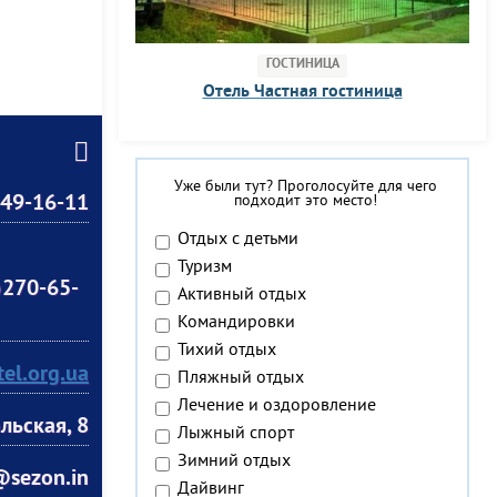
ГОСТИНИЦА
Отель Частная гостиница
Уже были тут? Проголосуйте для чего
49-16-11
подходит это место!
Отдых с детьми
Туризм
)270-65-
Активный отдых
Командировки
Тихий отдых
el.org.ua
Пляжный отдых
Лечение и оздоровление
льская, 8
Лыжный спорт
Зимний отдых
@sezon.in
Дайвинг