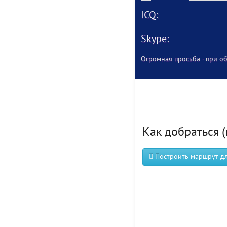
ICQ:
Skype:
Огромная просьба - при об
Как добраться (
Построить маршрут для