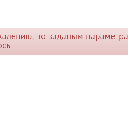
жалению, по заданым параметра
ось