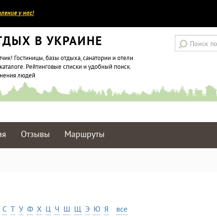
ление у нас!
ТДЫХ В УКРАИНЕ
тчик! Гостиницы, базы отдыха, санатории и отели
каталоге. Рейтинговые списки и удобный поиск.
мнения людей
ия
Отзывы
Маршруты
С
Т
У
Ф
Х
Ц
Ч
Ш
Щ
Э
Ю
Я
все