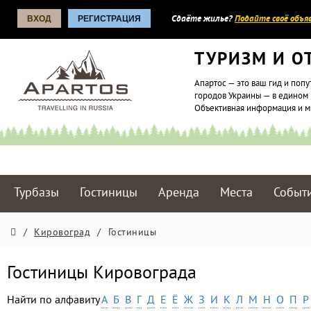
ВХОД
РЕГИСТРАЦИЯ
Сдаёте жилье?
Подайте своё объяв
ТУРИЗМ И О
Апартос — это ваш гид и попу
городов Украины — в едином 
Объективная информация и 
Турбазы
Гостиницы
Аренда
Места
Событ
/
Кировоград
/
Гостиницы
Гостиницы Кировограда
Найти по алфавиту
А
Б
В
Г
Д
Е
Ё
Ж
З
И
К
Л
М
Н
О
П
Р