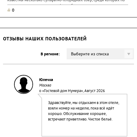
известны несколько сульфатно-хлоридных озер, среди которых по
промышленным запасам сульфата и богатому минеральному
0
составу...
ОТЗЫВЫ НАШИХ ПОЛЬЗОВАТЕЛЕЙ
Выберите из списка
В регионе:
Юлечка
Москва
о «
Гостевой дом Нумера
», Август 2026
Здравствуйте, мы отдыхаем в этом отеле,
взяли номер на неделю, пока всё идёт
хорошо. Обслуживание хорошее,
встречают приветливо. Чистое бельё.