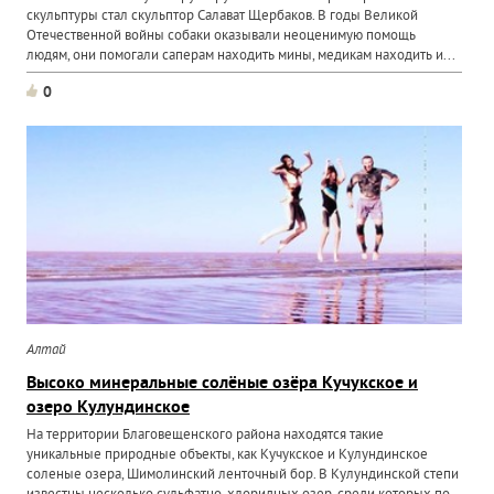
скульптуры стал скульптор Салават Щербаков. В годы Великой
Отечественной войны собаки оказывали неоценимую помощь
людям, они помогали саперам находить мины, медикам находить и...
0
Алтай
Высоко минеральные солёные озёра Кучукское и
озеро Кулундинское
На территории Благовещенского района находятся такие
уникальные природные объекты, как Кучукское и Кулундинское
соленые озера, Шимолинский ленточный бор. В Кулундинской степи