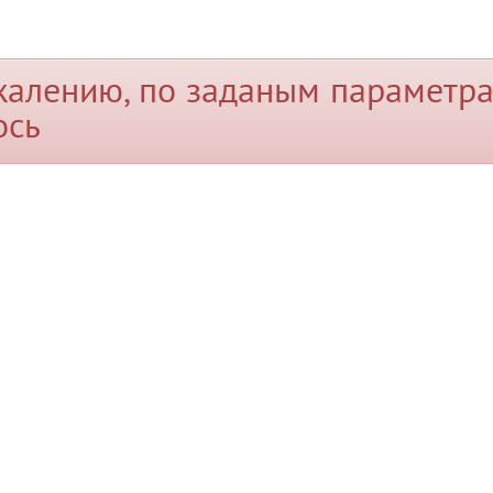
жалению, по заданым параметра
ось