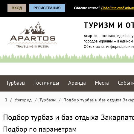
ВХОД
РЕГИСТРАЦИЯ
Сдаёте жилье?
Подайте своё объяв
ТУРИЗМ И О
Апартос — это ваш гид и попу
городов Украины — в едином 
Объективная информация и 
Турбазы
Гостиницы
Аренда
Места
Событ
/
Ужгород
/
Турбазы
/
Подбор турбаз и баз отдыха Зака
Подбор турбаз и баз отдыха Закарпат
Подбор по параметрам