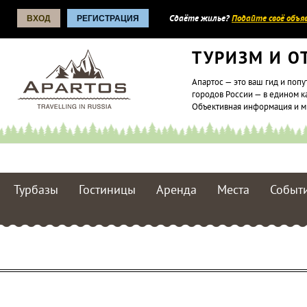
ВХОД
РЕГИСТРАЦИЯ
Сдаёте жилье?
Подайте своё объяв
ТУРИЗМ И О
Апартос — это ваш гид и попу
городов России — в едином к
Объективная информация и 
Турбазы
Гостиницы
Аренда
Места
Событ