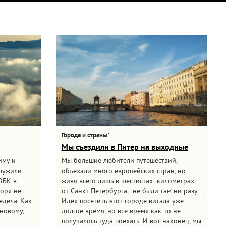
:
Города и страны
Мы съездили в Питер на выходные
иму и
Мы большие любители путешествий,
служили
объехали много европейских стран, но
ЮБК в
живя всего лишь в шестистах километрах
моря не
от Санкт-Петербурга - не были там ни разу.
едела. Как
Идея посетить этот городе витала уже
новому,
долгое время, но все время как-то не
получалось туда поехать. И вот наконец, мы