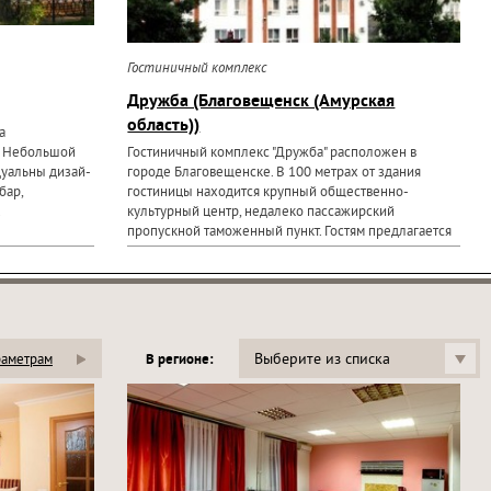
Гостиничный комплекс
Дружба (Благовещенск (Амурская
область))
а
. Небольшой
Гостиничный комплекс "Дружба" расположен в
уальны дизай-
городе Благовещенске. В 100 метрах от здания
бар,
гостиницы находится крупный общественно-
.
культурный центр, недалеко пассажирский
пропускной таможенный пункт. Гостям предлагается
размещение в...
Выберите из списка
раметрам
В регионе: