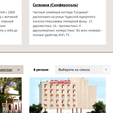
Согдиана (Симферополь)
тей с 2008
Частный семейный коттедж "Согдиана"
у с вотчиной
расположен на улице Чудесной курортного
х этажный
поселка Николаевка. Номерной фонд - 15
иле.
двухместных, 16 - трехместных, 4
ть у себя до
двухкомнатных номера "люкс". Во всех номерах -
полные удобства, WiFi, TV...
Выберите из списка
раметрам
В регионе: