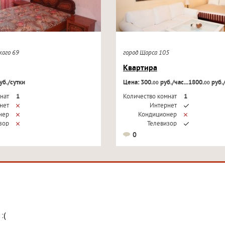
ского 69
город Щорса 105
Квартира
уб./сутки
Цена: 300.
руб./час...1800.
руб.
00
00
нат
1
Количество комнат
1
нет
Интернет
нер
Кондиционер
зор
Телевизор
0
:(