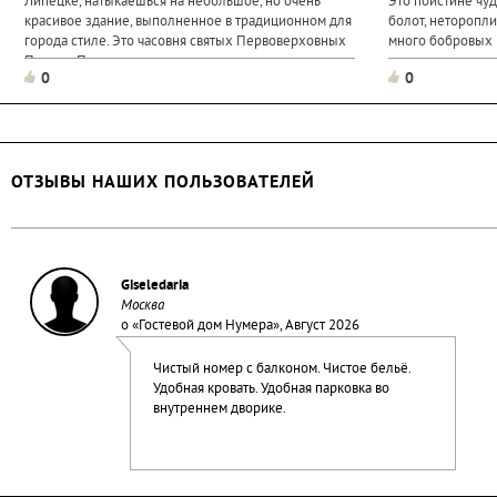
Липецке, натыкаешься на небольшое, но очень
Это поистине чу
красивое здание, выполненное в традиционном для
болот, неторопли
города стиле. Это часовня святых Первоверховных
много бобровых 
Петра и Павла, которую архитекторы считают
светлые осинник
0
0
жемчужиной города. Но не нужно быть
неторопливые...
профессионалом строительного дела...
ОТЗЫВЫ НАШИХ ПОЛЬЗОВАТЕЛЕЙ
Giseledaria
Москва
о «
Гостевой дом Нумера
», Август 2026
Чистый номер с балконом. Чистое бельё.
Удобная кровать. Удобная парковка во
внутреннем дворике.