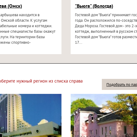
ва (Омск)
"Вьюга" (Вологда)
Карбышева находится в
Гостевой дом "Вьюга" принимает гос
 Омской области. К услугам
года. Он расположился по-соседств
абельные номера и коттеджи.
Деда Мороза. Гостевой дом - это 2-
нные специалисты базы окажут
коттедж, выполненный в русском ст
луги. На териитории базы
Гостевой дом "Вьюга" готов размести
ожены спортивно-
17...
й...
выберите нужный регион из списка справа
Подобрать по па