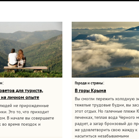
:
:
ам
Города и страны
оветов для туриста,
В горы Крыма
 на личном опыте
Вы смогли пережить холодную з
тяжелые трудовые будни, вы за
 людей не прирожденные
этот отдых. Но галечные пляжи 
ки. Это то, что приходит
печенках, теплая вода Черного 
ом. В начале вы совершаете
радует, а загар бронзовый до пр
 во время поездок и
же удовлетворить свою жажду к 
насытиться незабываемыми