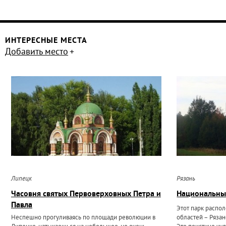
ИНТЕРЕСНЫЕ МЕСТА
Добавить место
Липецк
Рязань
Часовня святых Первоверховных Петра и
Национальны
Павла
Этот парк распо
Неспешно прогуливаясь по площади революции в
областей – Ряза