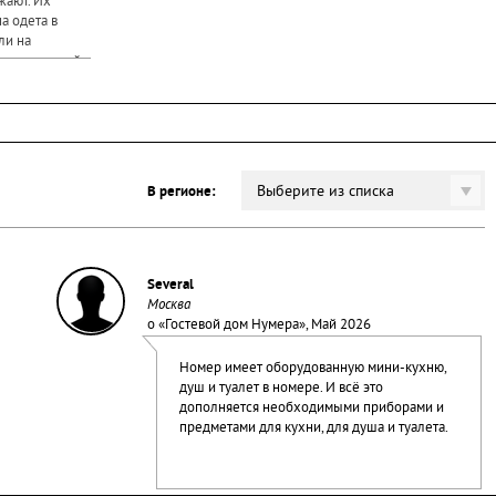
жают. Их
а одета в
ли на
азывает рукой
Выберите из списка
В регионе:
Several
Москва
о «
Гостевой дом Нумера
», Май 2026
Номер имеет оборудованную мини-кухню,
душ и туалет в номере. И всё это
дополняется необходимыми приборами и
предметами для кухни, для душа и туалета.