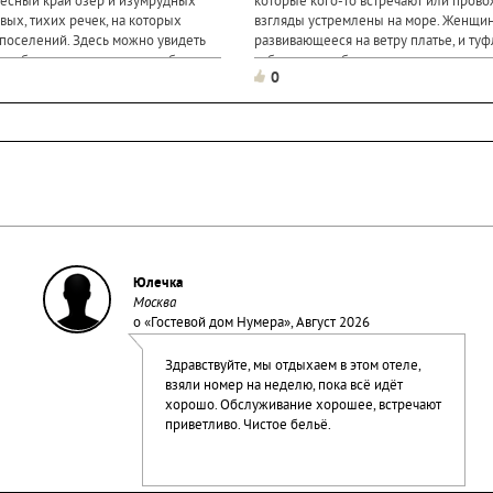
десный край озер и изумрудных
которые кого-то встречают или прово
вых, тихих речек, на которых
взгляды устремлены на море. Женщин
поселений. Здесь можно увидеть
развивающееся на ветру платье, и туф
и и березняки, по которым бродят
каблуках, а ребенок в матроску, он ук
0
на море, а рука женщины...
Юлечка
Москва
о «
Гостевой дом Нумера
», Август 2026
Здравствуйте, мы отдыхаем в этом отеле,
взяли номер на неделю, пока всё идёт
хорошо. Обслуживание хорошее, встречают
приветливо. Чистое бельё.