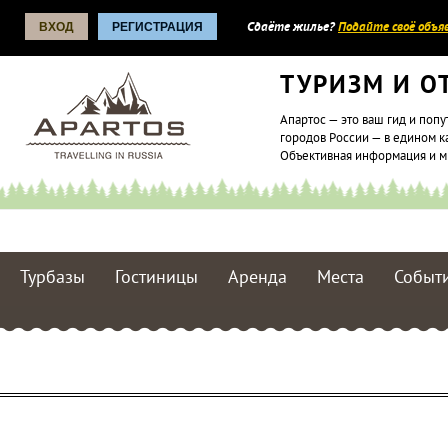
ВХОД
РЕГИСТРАЦИЯ
Сдаёте жилье?
Подайте своё объяв
ТУРИЗМ И О
Апартос — это ваш гид и попу
городов России — в едином к
Объективная информация и 
Турбазы
Гостиницы
Аренда
Места
Событ