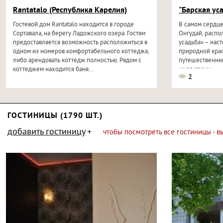
Rantatalo (Республика Карелия)
"Барская ус
Гостевой дом Rantatalo находится в городе
В самом сердце
Сортавала, на берегу Ладожского озера. Гостям
Онгудай, распо
предоставляется возможность расположиться в
усадьба» – нас
одном из номеров комфортабельного коттеджа,
природной крас
либо арендовать коттедж полностью. Рядом с
путешественник
коттеджем находится баня...
мира своим...
2
ГОСТИНИЦЫ (1790 ШТ.)
добавить гостиницу
чтобы посмотреть все гостиницы - 