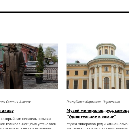
рная Осетия-Алания
Республика Карачаево-Черкесская
гакову
Музей минералов, руд, самоц
"Удивительное в камне"
, который сам писатель называл
рной колыбельной", был установлен
Музей минералов, руд и камней-само