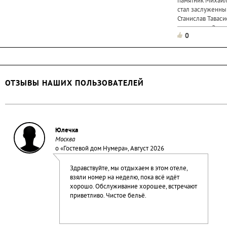
памятник Михаил
стал заслуженны
Станислав Таваси
и достигает 2 ме
0
Булгакова...
ОТЗЫВЫ НАШИХ ПОЛЬЗОВАТЕЛЕЙ
Юлечка
Москва
о «
Гостевой дом Нумера
», Август 2026
Здравствуйте, мы отдыхаем в этом отеле,
взяли номер на неделю, пока всё идёт
хорошо. Обслуживание хорошее, встречают
приветливо. Чистое бельё.