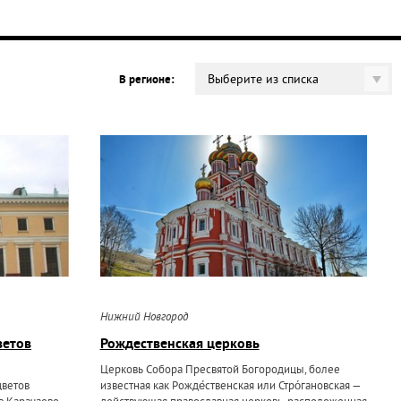
Выберите из списка
В регионе:
Нижний Новгород
ветов
Рождественская церковь
Церковь Собора Пресвятой Богородицы, более
цветов
известная как Рожде́ственская или Стро́гановская —