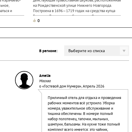
в Карачаево-
действующая православная церковь, расположенная
льное,
на Рождественской улице Нижнего Новгорода.
аться и
Построена в 1696—1719 годах на средства купца
ми и
Григория Дмитриевича Строганова. Является одним
0
самой
из...
ачали...
Выберите из списка
В регионе:
Amelia
Москва
о «
Гостевой дом Нумера
», Апрель 2026
Приличный отель для отдыха и проведения
рабочих моментов всё устроило. Уборка
номера, уважительное обслуживание и
тишина обеспечены. В номере полный
набор полотенец, тапочки, мыльных,
шампуни, бальзамы. На кухне тоже полный
комплект всего имеется: это чайник,