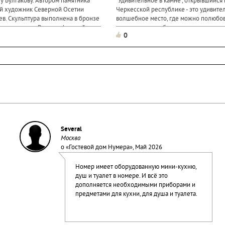
у Булгакову. Автором памятника
"Удивительное в камне", открывшийся 
й художник Северной Осетии
Черкесской республике - это удивите
ев. Скульптура выполнена в бронзе
волшебное место, где можно полюбов
тров в высоту. Рядом с фигурой
насладиться необыкновенными камня
0
самоцветами, которые были созданы 
природой. Экспонаты для коллекций н
Several
Москва
о «
Гостевой дом Нумера
», Май 2026
Номер имеет оборудованную мини-кухню,
душ и туалет в номере. И всё это
дополняется необходимыми приборами и
предметами для кухни, для душа и туалета.