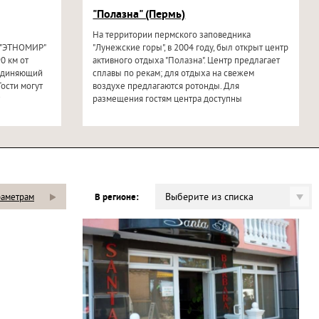
"Полазна" (Пермь)
На территории пермского заповедника
 "ЭТНОМИР"
"Лунежские горы", в 2004 году, был открыт центр
0 км от
активного отдыха "Полазна". Центр предлагает
бъединяющий
сплавы по рекам; для отдыха на свежем
Гости могут
воздухе предлагаются ротонды. Для
...
размещения гостям центра доступны
деревянные...
Выберите из списка
раметрам
В регионе: