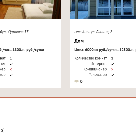
бург Сурикова 53
село Анос ул. Данина, 2
Дом
./час...1800.
руб./сутки
Цена: 6000.
руб./сутки...12500.
00
00
00
нат
1
Количество комнат
1
нет
Интернет
нер
Кондиционер
зор
Телевизор
0
:(