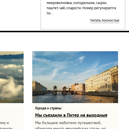
микроволновка, холодильник, сырки,
паштет, чай, сладости. Номер регулируется
по...
Читать полностью
:
Города и страны
Мы съездили в Питер на выходные
иму и
Мы большие любители путешествий,
служили
объехали много европейских стран, но