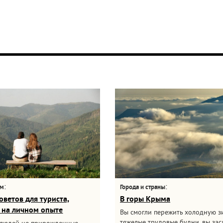
:
:
ам
Города и страны
оветов для туриста,
В горы Крыма
 на личном опыте
Вы смогли пережить холодную з
тяжелые трудовые будни, вы за