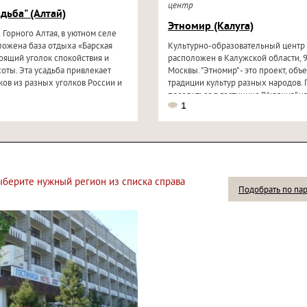
центр
адьба" (Алтай)
Этномир (Калуга)
 Горного Алтая, в уютном селе
ложена база отдыха «Барская
Культурно-образовательный центр
тоящий уголок спокойствия и
расположен в Калужской области, 9
оты. Эта усадьба привлекает
Москвы. "Этномир" - это проект, о
ов из разных уголков России и
традиции культур разных народов. 
поселиться в гостинице "Украина" на
1
выберите нужный регион из списка справа
Подобрать по па