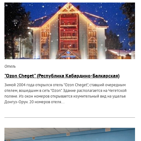
Отель
"Ozon Cheget" (Республика Кабардино-Балкарская)
Зимой 2004 года открылся отель "Ozon Cheget", ставший очередным
отелем, вошедшим в сеть "Ozon". Здание располагается на Чегетской
поляне. Из окон номеров открывается изумительный вид на ущелья
Донгуз-Орун. 20 номеров отеля...