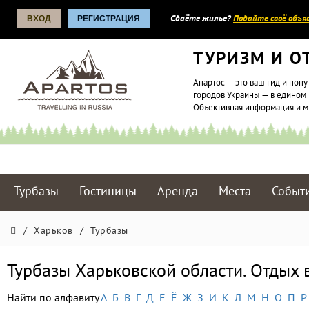
ВХОД
РЕГИСТРАЦИЯ
Сдаёте жилье?
Подайте своё объяв
ТУРИЗМ И О
Апартос — это ваш гид и попу
городов Украины — в едином 
Объективная информация и 
Турбазы
Гостиницы
Аренда
Места
Событ
/
Харьков
/
Турбазы
Турбазы Харьковской области. Отдых 
Найти по алфавиту
А
Б
В
Г
Д
Е
Ё
Ж
З
И
К
Л
М
Н
О
П
Р