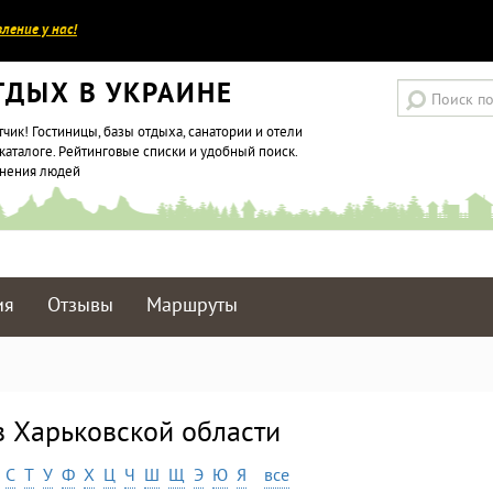
ление у нас!
ТДЫХ В УКРАИНЕ
тчик! Гостиницы, базы отдыха, санатории и отели
каталоге. Рейтинговые списки и удобный поиск.
мнения людей
ия
Отзывы
Маршруты
в Харьковской области
С
Т
У
Ф
Х
Ц
Ч
Ш
Щ
Э
Ю
Я
все