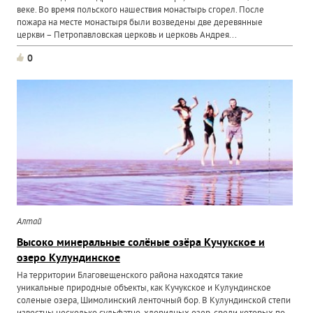
веке. Во время польского нашествия монастырь сгорел. После
пожара на месте монастыря были возведены две деревянные
церкви – Петропавловская церковь и церковь Андрея...
0
Алтай
Высоко минеральные солёные озёра Кучукское и
озеро Кулундинское
На территории Благовещенского района находятся такие
уникальные природные объекты, как Кучукское и Кулундинское
соленые озера, Шимолинский ленточный бор. В Кулундинской степи