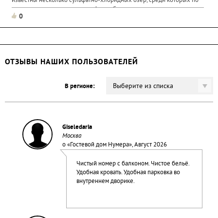
известны несколько сульфатно-хлоридных озер, среди которых по
промышленным запасам сульфата и богатому минеральному
0
составу...
ОТЗЫВЫ НАШИХ ПОЛЬЗОВАТЕЛЕЙ
Выберите из списка
В регионе:
Giseledaria
Москва
о «
Гостевой дом Нумера
», Август 2026
Чистый номер с балконом. Чистое бельё.
Удобная кровать. Удобная парковка во
внутреннем дворике.