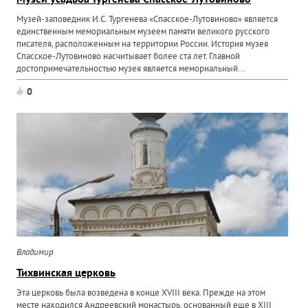
Музей усадьба Тургенева Спасское-Лутовиново
Музей-заповедник И.С. Тургенева «Спасское-Лутовиново» является
единственным мемориальным музеем памяти великого русского
писателя, расположенным на территории России. История музея
Спасское-Лутовиново насчитывает более ста лет. Главной
достопримечательностью музея является мемориальный...
0
Владимир
Тихвинская церковь
Эта церковь была возведена в конце XVIII века. Прежде на этом
месте находился Андреевский монастырь, основанный еще в XIII