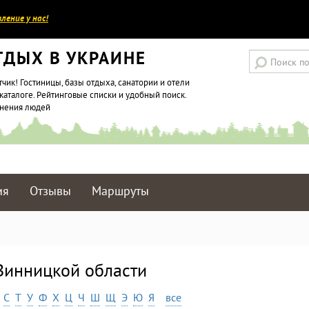
ление у нас!
ТДЫХ В УКРАИНЕ
тчик! Гостиницы, базы отдыха, санатории и отели
каталоге. Рейтинговые списки и удобный поиск.
мнения людей
ия
Отзывы
Маршруты
 Винницкой области
С
Т
У
Ф
Х
Ц
Ч
Ш
Щ
Э
Ю
Я
все