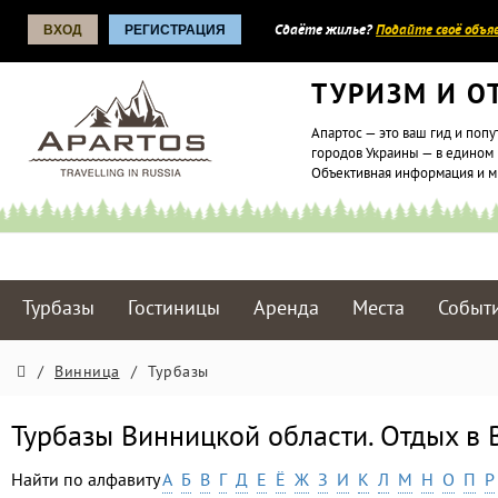
ВХОД
РЕГИСТРАЦИЯ
Сдаёте жилье?
Подайте своё объяв
ТУРИЗМ И О
Апартос — это ваш гид и попу
городов Украины — в едином 
Объективная информация и 
Турбазы
Гостиницы
Аренда
Места
Событ
/
Винница
/
Турбазы
Турбазы Винницкой области. Отдых в
Найти по алфавиту
А
Б
В
Г
Д
Е
Ё
Ж
З
И
К
Л
М
Н
О
П
Р