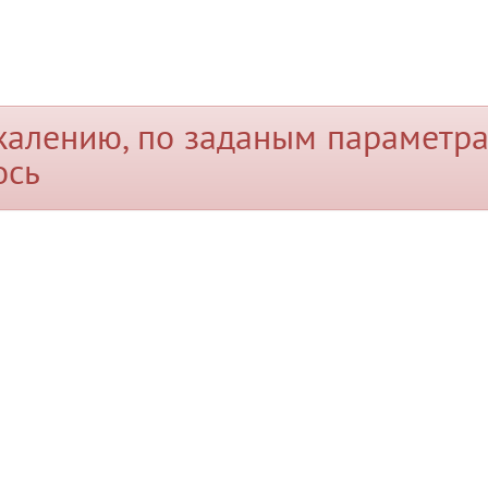
жалению, по заданым параметра
ось